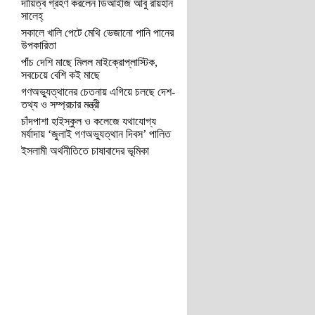
দায়িত্ব গ্রহণ করলেন ডিআইজি আবু রায়হান
সালেহ্
সকালে খালি পেটে মেথি ভেজানো পানি পানের
উপকারিতা
পাঁচ দেশি মাছে মিলল মাইক্রোপ্লাস্টিক,
সবচেয়ে বেশি কই মাছে
গণঅভ্যুত্থানের চেতনায় এগিয়ে চলছে দেশ-
তথ্য ও সম্প্রচার মন্ত্রী
চাঁদপাশা হাইস্কুল ও কলেজে যথাযোগ্য
মর্যাদায় ‘জুলাই গণঅভ্যুত্থান দিবস’ পালিত
ইসলামী অর্থনীতিতে চাষাবাদের ভূমিকা