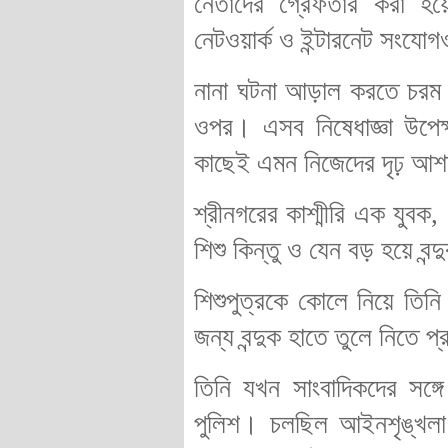
নেতাদের গ্রেফতার করা হ
নেটওয়ার্ক ও ইন্টারনেট সংযো
নানা ঘটনা আড়াল করতে চরম ন
ওপর। এসব নিষেধাজ্ঞা উপেক
কাছেই এমন নিজেদের দৃঢ় আশাব
শ্রীনগরের কাশ্মীরি এক যুব
শিশু কিন্তু ও যেন বড় হয়ে 
শিশুপুত্রকে কোলে নিয়ে তিন
জন্য বন্দুক হাতে তুলে নিতে প
তিনি যখন সাংবাদিকদের সঙ্
পুলিশ। চলছিল আইনশৃঙ্খলা 