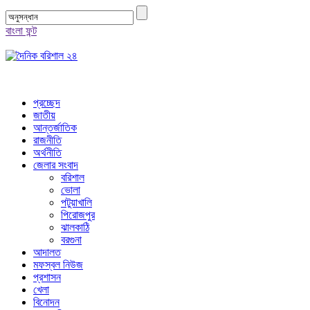
বাংলা ফন্ট
প্রচ্ছেদ
জাতীয়
আন্তর্জাতিক
রাজনীতি
অর্থনীতি
জেলার সংবাদ
বরিশাল
ভোলা
পটুয়াখালি
পিরোজপুর
ঝালকাঠি
বরগুনা
আদালত
মফস্বল নিউজ
প্রশাসন
খেলা
বিনোদন