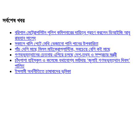
সর্বশেষ খবর
বরিশাল মেট্রোপলিটন পুলিশ কমিশনারের দায়িত্ব গ্রহণ করলেন ডিআইজি আবু
রায়হান সালেহ্
সকালে খালি পেটে মেথি ভেজানো পানি পানের উপকারিতা
পাঁচ দেশি মাছে মিলল মাইক্রোপ্লাস্টিক, সবচেয়ে বেশি কই মাছে
গণঅভ্যুত্থানের চেতনায় এগিয়ে চলছে দেশ-তথ্য ও সম্প্রচার মন্ত্রী
চাঁদপাশা হাইস্কুল ও কলেজে যথাযোগ্য মর্যাদায় ‘জুলাই গণঅভ্যুত্থান দিবস’
পালিত
ইসলামী অর্থনীতিতে চাষাবাদের ভূমিকা