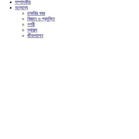
সম্পাদকীয়
অন্যান্য
চাকরির খবর
বিজ্ঞান ও প্রযুক্তি
নগরী
স্বাস্থ্য
জীবনযাপন