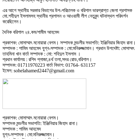
এর আগে স্থানীয় সরকার বিভাগের উপ-পরিচালক ও বরিশাল ভারপ্রাপ্ত জেলা প্রশাসক
মো.শহীদুল ইসলামসহ স্থানীয় প্রশাসন ও আওয়ামী লীগ নেতৃবৃন্দ ঘটনাস্থল পরিদর্শন
করেছিলেন।
দৈনিক বরিশাল ২৪.কম/শামীম আহমেদ
প্রকাশক: মোসাম্মাৎ মনোয়ারা বেগম। সম্পাদক মন্ডলীর সভাপতি: ইঞ্জিনিয়ার জিহাদ রানা।
সম্পাদক : শামিম আহমেদ যুগ্ন-সম্পাদক : মো:মনিরুজ্জামান। প্রধান উপদেষ্টা: মোসাম্মৎ
তাহমিনা খান বার্তা সম্পাদক : মো: শহিদুল ইসলাম ।
প্রধান কার্যালয় : রশিদ প্লাজা,৪র্থ তলা,সদর রোড,বরিশাল।
সম্পাদক: 01711970223 বার্তা বিভাগ: 01764- 631157
ইমেল: sohelahamed2447@gmail.com
প্রকাশক: মোসাম্মাৎ মনোয়ারা বেগম।
সম্পাদক মন্ডলীর সভাপতি: ইঞ্জিনিয়ার জিহাদ রানা।
সম্পাদক : শামিম আহমেদ
যুগ্ন-সম্পাদক : মো:মনিরুজ্জামান।