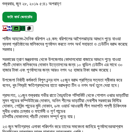
শুক্রবার, জুন ২৮, ২০১৯ ৫:৪১ অপরাহ্ণ
ফটো কার্ড জেনারেটর
৫৭
শামীম আহমেদ-দৈনিক বরিশাল ২৪.কম: বরিশালের আগৈলঝাড়ায় আগুনে পুড়ে যাওয়া
ব্যবসা প্রতিষ্ঠানের মালিকদের পুণর্বাসন করতে নগদ অর্থ সহায়তা ও ঢেউটিন বরাদ্দ করেছে
সরকার।
সরকারের ত্রাণ মন্ত্রনালয় থেকে উপজেলার কোদালধোয়া বাজারে আগুনে পুড়ে যাওয়া
পাঁচটি দোকান মালিকদের দোকান উত্তোলনের জন্য ১০ বান্ডিল ঢেউটিন এর সাথে ৩০
হাজার টাকা এবং পুণর্বাসনের জন্য আরও নগদ ৭৫ হাজার টাকা বরাদ্দ করেছে।
উপজেলা নির্বাহী কর্মকর্তা বিপুল চন্দ্র দাস ২৫জুন বরাদ্দ প্রাপ্তির সত্যতা স্বীকার করে
বলেন, খুব শিঘ্রই ক্ষতিগ্রস্থদের হাতে বরাদ্দকৃত টিন ও নগদ অর্থ তুলে দেয়া হবে।
প্রসংগত, ২১জুন শুক্রবার গভীর রাতে বৈদ্যুতিক শর্টসার্কিট থেকে গোপাল ওঝার ভাড়াটিয়া
সুমন পান্ডের কম্পিউটারের দোকান, অনিল শীলের ভাড়াটিয়া দেবাশীষ সরকারের মিস্টির
দোকান, গোবিন্দ পান্ডের মুদি দোকান, ৬নং ওয়ার্ড আওয়ামী লীগ সভাপতি পল্লী চিকিৎসক
সুধীর ওঝার চেম্বার ও ফার্মেসী ও পূর্ণ পান্ডের
চটপটির দোকানসহ পাঁচটি দোকান সম্পূর্ন পুড়ে যায়।
২৩ জুন ক্ষতিগ্রস্থ এলাকা পরিদর্শন করে তাদের সমবেদনা জানিয়ে পুণর্বাসনেরআশ্বাস
দিয়েছিলেন আলহাজ্ব আবুল হাসানাত আবদুল্লাহ এমপি।