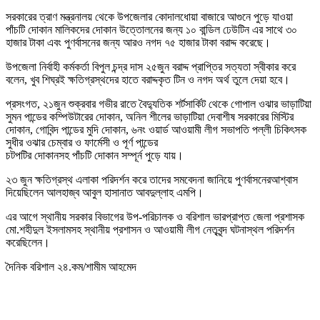
সরকারের ত্রাণ মন্ত্রনালয় থেকে উপজেলার কোদালধোয়া বাজারে আগুনে পুড়ে যাওয়া
পাঁচটি দোকান মালিকদের দোকান উত্তোলনের জন্য ১০ বান্ডিল ঢেউটিন এর সাথে ৩০
হাজার টাকা এবং পুণর্বাসনের জন্য আরও নগদ ৭৫ হাজার টাকা বরাদ্দ করেছে।
উপজেলা নির্বাহী কর্মকর্তা বিপুল চন্দ্র দাস ২৫জুন বরাদ্দ প্রাপ্তির সত্যতা স্বীকার করে
বলেন, খুব শিঘ্রই ক্ষতিগ্রস্থদের হাতে বরাদ্দকৃত টিন ও নগদ অর্থ তুলে দেয়া হবে।
প্রসংগত, ২১জুন শুক্রবার গভীর রাতে বৈদ্যুতিক শর্টসার্কিট থেকে গোপাল ওঝার ভাড়াটিয়া
সুমন পান্ডের কম্পিউটারের দোকান, অনিল শীলের ভাড়াটিয়া দেবাশীষ সরকারের মিস্টির
দোকান, গোবিন্দ পান্ডের মুদি দোকান, ৬নং ওয়ার্ড আওয়ামী লীগ সভাপতি পল্লী চিকিৎসক
সুধীর ওঝার চেম্বার ও ফার্মেসী ও পূর্ণ পান্ডের
চটপটির দোকানসহ পাঁচটি দোকান সম্পূর্ন পুড়ে যায়।
২৩ জুন ক্ষতিগ্রস্থ এলাকা পরিদর্শন করে তাদের সমবেদনা জানিয়ে পুণর্বাসনেরআশ্বাস
দিয়েছিলেন আলহাজ্ব আবুল হাসানাত আবদুল্লাহ এমপি।
এর আগে স্থানীয় সরকার বিভাগের উপ-পরিচালক ও বরিশাল ভারপ্রাপ্ত জেলা প্রশাসক
মো.শহীদুল ইসলামসহ স্থানীয় প্রশাসন ও আওয়ামী লীগ নেতৃবৃন্দ ঘটনাস্থল পরিদর্শন
করেছিলেন।
দৈনিক বরিশাল ২৪.কম/শামীম আহমেদ