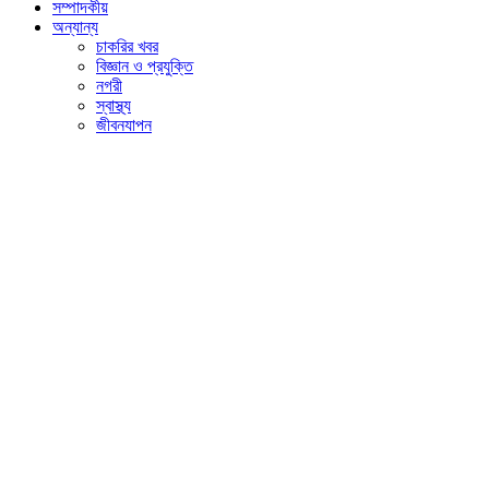
সম্পাদকীয়
অন্যান্য
চাকরির খবর
বিজ্ঞান ও প্রযুক্তি
নগরী
স্বাস্থ্য
জীবনযাপন