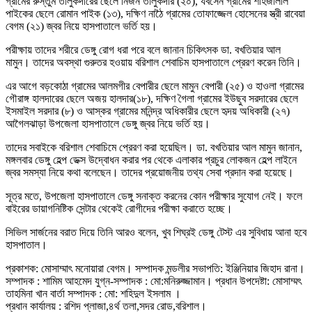
গ্রামের রুস্তুম তালুকদারের ছেলে নির্জন তালুকদার (২০), যবসেন গ্রামের শাহজালাল
পাইকের ছেলে রোমান পাইক (১৩), দক্ষিণ নাঠৈ গ্রামের তোফাজ্জেল হোসেনের স্ত্রী রাবেয়া
বেগম (২১) জ্বর নিয়ে হাসপাতালে ভর্তি হয়।
পরীক্ষায় তাদের শরীরে ডেঙ্গু রোগ ধরা পরে বলে জানান চিকিৎসক ডা. বখতিয়ার আল
মামুন। তাদের অবস্থা গুরুতর হওয়ায় বরিশাল শেবাচিম হাসপাতালে প্রেরণ করেন তিনি।
এর আগে বড়কোঠা গ্রামের আলমগীর বেপারীর ছেলে মামুন বেপারী (২৫) ও হাওলা গ্রামের
গৌরাঙ্গ হালদারের ছেলে অজয় হালদার(১৮), দক্ষিণ গৈলা গ্রামের ইউছুব সরদারের ছেলে
ইসমাইল সরদার (৮) ও আস্কর গ্রামের মনিন্দ্র অধিকারীর ছেলে হৃদয় অধিকারী (২৭)
আগৈলঝাড়া উপজেলা হাসপাতালে ডেঙ্গু জ্বর নিয়ে ভর্তি হয়।
তাদের সবাইকে বরিশাল শেবাচিমে প্রেরণ করা হয়েছিল। ডা. বখতিয়ার আল মামুন জানান,
মঙ্গলবার ডেঙ্গু হেল্প ডেক্স উদ্বোধন করার পর থেকে এলাকার প্রচুর লোকজন হেল্প লাইনে
জ্বর সমস্যা নিয়ে কথা বলেছেন। তাদের প্রয়োজনীয় তথ্য সেবা প্রদান করা হয়েছে।
সূত্র মতে, উপজেলা হাসপাতালে ডেঙ্গু সনাক্ত করনের কোন পরীক্ষার সুযোগ নেই। ফলে
বাইরের ডায়াগনিষ্টিক সেন্টার থেকেই রোগীদের পরীক্ষা করাতে হচ্ছে।
সিভিল সার্জনের বরাত দিয়ে তিনি আরও বলেন, খুব শিঘ্রই ডেঙ্গু টেস্ট এর সুবিধায় আনা হবে
হাসপাতাল।
প্রকাশক: মোসাম্মাৎ মনোয়ারা বেগম। সম্পাদক মন্ডলীর সভাপতি: ইঞ্জিনিয়ার জিহাদ রানা।
সম্পাদক : শামিম আহমেদ যুগ্ন-সম্পাদক : মো:মনিরুজ্জামান। প্রধান উপদেষ্টা: মোসাম্মৎ
তাহমিনা খান বার্তা সম্পাদক : মো: শহিদুল ইসলাম ।
প্রধান কার্যালয় : রশিদ প্লাজা,৪র্থ তলা,সদর রোড,বরিশাল।