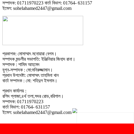
সম্পাদক: 01711970223 বার্তা বিভাগ: 01764- 631157
ইমেল: sohelahamed2447@gmail.com
প্রকাশক: মোসাম্মাৎ মনোয়ারা বেগম।
সম্পাদক মন্ডলীর সভাপতি: ইঞ্জিনিয়ার জিহাদ রানা।
সম্পাদক : শামিম আহমেদ
যুগ্ন-সম্পাদক : মো:মনিরুজ্জামান।
প্রধান উপদেষ্টা: মোসাম্মৎ তাহমিনা খান
বার্তা সম্পাদক : মো: শহিদুল ইসলাম।
প্রধান কার্যালয় :
রশিদ প্লাজা,৪র্থ তলা,সদর রোড,বরিশাল।
সম্পাদক: 01711970223
বার্তা বিভাগ: 01764- 631157
ইমেল: sohelahamed2447@gmail.com
© Copyright 2019 DainikBarishal24.Com | Website Design &
Developed By
ইঞ্জিনিয়ার বিডি নেটওয়ার্ক