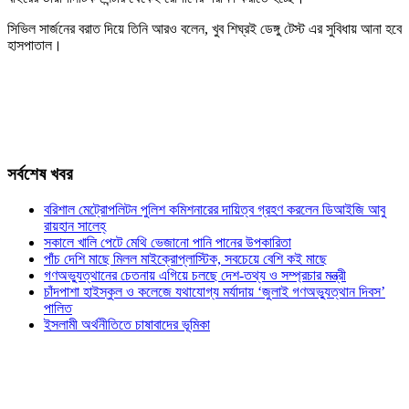
সিভিল সার্জনের বরাত দিয়ে তিনি আরও বলেন, খুব শিঘ্রই ডেঙ্গু টেস্ট এর সুবিধায় আনা হবে
হাসপাতাল।
সর্বশেষ খবর
বরিশাল মেট্রোপলিটন পুলিশ কমিশনারের দায়িত্ব গ্রহণ করলেন ডিআইজি আবু
রায়হান সালেহ্
সকালে খালি পেটে মেথি ভেজানো পানি পানের উপকারিতা
পাঁচ দেশি মাছে মিলল মাইক্রোপ্লাস্টিক, সবচেয়ে বেশি কই মাছে
গণঅভ্যুত্থানের চেতনায় এগিয়ে চলছে দেশ-তথ্য ও সম্প্রচার মন্ত্রী
চাঁদপাশা হাইস্কুল ও কলেজে যথাযোগ্য মর্যাদায় ‘জুলাই গণঅভ্যুত্থান দিবস’
পালিত
ইসলামী অর্থনীতিতে চাষাবাদের ভূমিকা