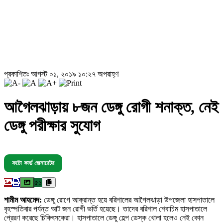
প্রকাশিতঃ আগস্ট ০১, ২০১৯ ১০:২৭ অপরাহ্ণ
আগৈলঝাড়ায় ৮জন ডেঙ্গু রোগী শনাক্ত, নেই
ডেঙ্গু পরীক্ষার সুযোগ
ফটো কার্ড জেনারেটর
৫১
শামীম আহমেদ:
ডেঙ্গু রোগে আক্রান্ত হয়ে বরিশালের আগৈলঝাড়া উপজেলা হাসপাতালে
বৃহস্পতিবার পর্যন্ত আট জন রোগী ভর্তি হয়েছে। তাদের বরিশাল শেবাচিম হাসপাতালে
প্রেরণ করেছে চিকিৎসকেরা। হাসপাতালে ডেঙ্গু হেল্প ডেস্ক খোলা হলেও নেই কোন