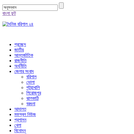
বাংলা ফন্ট
প্রচ্ছেদ
জাতীয়
আন্তর্জাতিক
রাজনীতি
অর্থনীতি
জেলার সংবাদ
বরিশাল
ভোলা
পটুয়াখালি
পিরোজপুর
ঝালকাঠি
বরগুনা
আদালত
মফস্বল নিউজ
প্রশাসন
খেলা
বিনোদন