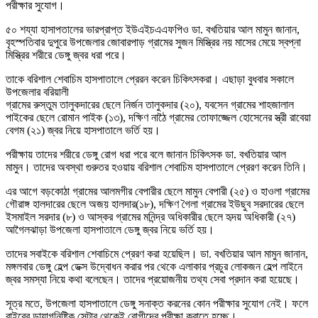
পরীক্ষার সুযোগ।
৫০ শয্যা হাসাপতালের ভারপ্রাপ্ত ইউএইচএএফপিও ডা. বখতিয়ার আল মামুন জানান,
বৃহস্পতিবার দুপুরে উপজেলার জোবারপাড় গ্রামের সুজন মিস্ত্রির নয় মাসের মেয়ে স্বপ্না
মিস্ত্রির শরীরে ডেঙ্গু জ্বর ধরা পরে।
তাকে বরিশাল শেবাচিম হাসপাতালে প্রেরন করেন চিকিৎসকরা। এছাড়া বুধবার সকালে
উপজেলার বরিয়ালী
গ্রামের রুস্তুম তালুকদারের ছেলে নির্জন তালুকদার (২০), যবসেন গ্রামের শাহজালাল
পাইকের ছেলে রোমান পাইক (১৩), দক্ষিণ নাঠৈ গ্রামের তোফাজ্জেল হোসেনের স্ত্রী রাবেয়া
বেগম (২১) জ্বর নিয়ে হাসপাতালে ভর্তি হয়।
পরীক্ষায় তাদের শরীরে ডেঙ্গু রোগ ধরা পরে বলে জানান চিকিৎসক ডা. বখতিয়ার আল
মামুন। তাদের অবস্থা গুরুতর হওয়ায় বরিশাল শেবাচিম হাসপাতালে প্রেরণ করেন তিনি।
এর আগে বড়কোঠা গ্রামের আলমগীর বেপারীর ছেলে মামুন বেপারী (২৫) ও হাওলা গ্রামের
গৌরাঙ্গ হালদারের ছেলে অজয় হালদার(১৮), দক্ষিণ গৈলা গ্রামের ইউছুব সরদারের ছেলে
ইসমাইল সরদার (৮) ও আস্কর গ্রামের মনিন্দ্র অধিকারীর ছেলে হৃদয় অধিকারী (২৭)
আগৈলঝাড়া উপজেলা হাসপাতালে ডেঙ্গু জ্বর নিয়ে ভর্তি হয়।
তাদের সবাইকে বরিশাল শেবাচিমে প্রেরণ করা হয়েছিল। ডা. বখতিয়ার আল মামুন জানান,
মঙ্গলবার ডেঙ্গু হেল্প ডেক্স উদ্বোধন করার পর থেকে এলাকার প্রচুর লোকজন হেল্প লাইনে
জ্বর সমস্যা নিয়ে কথা বলেছেন। তাদের প্রয়োজনীয় তথ্য সেবা প্রদান করা হয়েছে।
সূত্র মতে, উপজেলা হাসপাতালে ডেঙ্গু সনাক্ত করনের কোন পরীক্ষার সুযোগ নেই। ফলে
বাইরের ডায়াগনিষ্টিক সেন্টার থেকেই রোগীদের পরীক্ষা করাতে হচ্ছে।