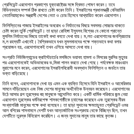
প্রেসিডেন্ট এরদোগান প্রকাশ্যে যুক্তরাষ্ট্রের সঙ্গে দ্বিমত পোষণ করেন। তবে
বিভিন্নভাবে সম্পর্ক ঠিক রাখতে চেষ্টা করেন তিনি। ইসরাইলের প্রধানমন্ত্রী বেনিয়ামিন
নেতানিয়াহুকেও সন্ত্রাসী দেশের নেতা ও চোর হিসেবে আখ্যায়িত করেন এরদোগান।
ফিলিস্তিনের গাজায় ইসরাইলের অবরোধ ও নির্যাতনের বিষয়ে সবসময় সোচ্চার থাকতে
চেষ্টা করেন তুর্কি প্রেসিডেন্ট। তা ছাড়া রোহিঙ্গা ইস্যুসহ বিশ্বের যে কোনো প্রান্তে
মুসলিম নির্যাতনের বিষয়ে তাকেই কথা বলতে দেখা যায়। ম‚লত এরদোগানের জনপ্রিয়তার
ম‚ল রহস্যটি এখানেই। বৈশ্বিকভাবে যখন মুসলমানদের পক্ষে শক্তভাবে কথা বলার
প্রয়োজন হয়, এরদোগানকেই তখন এগিয়ে আসতে দেখা যায়।
স¤প্রতি নিউজিল্যান্ডের ক্রাইস্টচার্চের মসজিদে ভয়াবহ হামলা ও মিসরের মুরসির মৃত্যুর
পর এরদোগানকেই অভিভাবকের ভ‚মিকা পালন করতে দেখা গেছে। পর্যবেক্ষক মারওয়ান
মুয়াশের মনে করেন, এরদোগানের ইসরাইলবিরোধী অবস্থান ফিলিস্তিন ও জর্ডানে তার
ভক্ত বাড়িয়েছে।
তিনি বলেন, এরদোগানকে দেখা হয় এমন এক ব্যক্তি হিসেবে যিনি ইসরাইল ও আমেরিকার
সামনে দাঁড়িয়েছেন এবং নিজ দেশের মানুষের অর্থনৈতিক উন্নয়ন করেছেন। এরদোগানের
উঠে আসার গল্প তুরস্কের বহু মানুষকে আন্দোলিত করে। একটি ধার্মিক পরিবারে জন্ম নেয়া
এরদোগান তুরস্কের ধর্মনিরপেক্ষ শাসকগোষ্ঠীকে চ্যালেঞ্জ করেছেন এবং তুরস্কের নীরব
সংখ্যাগরিষ্ঠ মানুষের পক্ষে কথা বলেছেন। তা ছাড়া সুদানের ক্ষমতাচ্যুত প্রেসিডেন্ট ওমর
আল বশিরের শাসনামলে দেশটি যখন আন্তর্জাতিক স¤প্রদায় থেকে বিচ্ছিন্ন ছিল, তখন
দেশটিতে তুরস্ক বিনিয়োগ করেছিল। এ জন্য সুদানের মানুষ তার কাছে কৃতজ্ঞ।