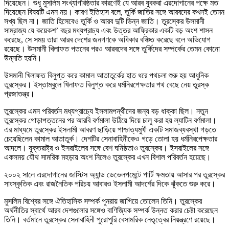
দিয়েছেন। শুধু মুসলিম সংখ্যাগরিষ্ঠতার কারণেই যে আরব যুবকরা এরদোগানের পক্ষে মত
দিয়েছেন বিষয়টি এমন নয়। কারণ ইতিহাস বলে, তুর্কি জাতির সঙ্গে আরবদের কখনই তেমন
সখ্য ছিল না। জাতি হিসেবেও তুর্কি ও আরব দুটি ভিন্ন জাতি। তুরস্কের উসমানী
সাম্রাজ্য যে কয়েকশ’ বছর মধ্যপ্রাচ্য এবং উত্তর আফ্রিকার একটি বড় অংশ শাসন
করেছে, সে সময় তারা আরব দেশের জনগণকে অধিকার বঞ্চিত করেছে বলে অভিযোগ
রয়েছে। উসমানী খিলাফত পতনের পরও আরবদের সঙ্গে তুর্কিদের সম্পর্কের তেমন কোনো
উন্নতি হয়নি।
উসমানী খিলাফত বিলুপ্ত করে কামাল আতাতুর্কের হাত ধরে পথচলা শুরু হয় আধুনিক
তুরস্কের। ইস্তাম্বুলে খিলাফত বিলুপ্ত করে ধর্মনিরপেক্ষতার পথ বেছে নেয় তুরস্ক
প্রজাতন্ত্র।
তুরস্কের এমন পরিবর্তন মধ্যপ্রাচ্যে ইসলামপন্থীদের জন্য বড় ধাক্কা ছিল। নতুন
তুরস্কের গোড়াপত্তনের পর আরবি বর্ণমালা উঠিয়ে দিয়ে চালু করা হয় ল্যাটিন বর্ণমালা।
এর মাধ্যমে তুরস্কের ইসলামী আবরণ ছাড়িয়ে পাশ্চাত্যমুখী একটি সমাজব্যবস্থা গড়তে
চেয়েছিলেন কামাল আতাতুর্ক। দেশটির সেনাবাহিনীকেও গড়ে তোলা হয় ধর্মনিরপেক্ষতার
আদলে। যুক্তরাষ্ট্র ও ইসরাইলের সঙ্গে বেশ ঘনিষ্ঠতাও তুরস্কের। ইসরাইলের সঙ্গে
একসময় যৌথ সামরিক মহড়ায় অংশ নিলেও তুরস্কের এখন বিশাল পরিবর্তন হয়েছে।
২০০২ সালে এরদোগানের জাস্টিস অ্যান্ড ডেভেলপমেন্টে পার্টি ক্ষমতায় আসার পর তুরস্কের
সাংস্কৃতিক এবং রাজনৈতিক পরিচয় আবারও ইসলামী আদর্শের দিকে ঝুঁকতে শুরু করে।
মুসলিম বিশ্বের সঙ্গে ঐতিহাসিক সম্পর্ক পুনরায় জাগিয়ে তোলেন তিনি। তুরস্কের
অর্থনীতির স্বার্থে আরব দেশগুলোর সঙ্গেও বাণিজ্যিক সম্পর্ক উন্নত করার চেষ্টা করেছেন
তিনি। বর্তমানে তুরস্কের সেনাবাহিনী পুরোপুরি বেসামরিক নেতৃত্বের নিয়ন্ত্রণে রয়েছে।