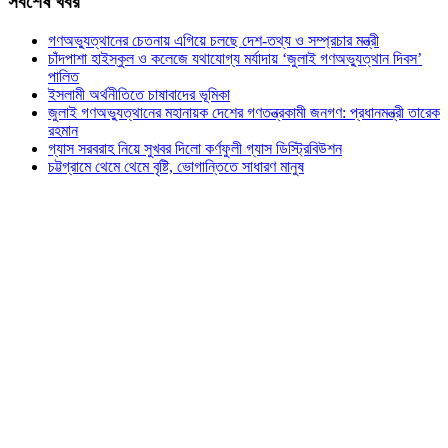
সর্বশেষ খবর
গণঅভ্যুত্থানের চেতনায় এগিয়ে চলছে দেশ-তথ্য ও সম্প্রচার মন্ত্রী
চাঁদপাশা হাইস্কুল ও কলেজে যথাযোগ্য মর্যাদায় ‘জুলাই গণঅভ্যুত্থান দিবস’
পালিত
ইসলামী অর্থনীতিতে চাষাবাদের ভূমিকা
জুলাই গণঅভ্যুত্থানের মহানায়ক দেশের গণতন্ত্রকামী জনগণ: প্রধানমন্ত্রী তারেক
রহমান
গ্যাস সরবরাহ নিয়ে সুখবর দিলো কর্ণফুলী গ্যাস ডিস্ট্রিবিউশন
চট্টগ্রামে থেমে থেমে বৃষ্টি, ভোগান্তিতে সাধারণ মানুষ