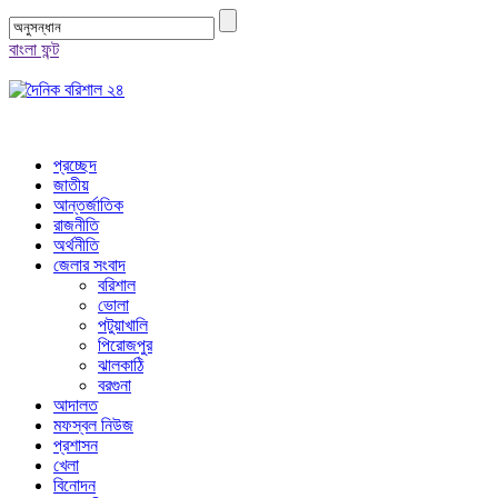
বাংলা ফন্ট
প্রচ্ছেদ
জাতীয়
আন্তর্জাতিক
রাজনীতি
অর্থনীতি
জেলার সংবাদ
বরিশাল
ভোলা
পটুয়াখালি
পিরোজপুর
ঝালকাঠি
বরগুনা
আদালত
মফস্বল নিউজ
প্রশাসন
খেলা
বিনোদন