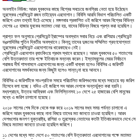
অনলাইন নিউজ: আরব যুবকদের কাছে বিশ্বের সবচেয়ে জনপ্রিয় নেতা হয়ে উঠেছেন
তুরস্কের প্রেসিডেন্ট রজব তাইয়্যেব এরদোগান। বিবিসি আরবি বিভাগ পরিচালিত একটি
জরিপে এমন তথ্যই উঠে এসেছে। মঙ্গলবার প্রকাশিত ওই জরিপে আরব বিশ্বের বিভিন্ন
দেশের ২৫ হাজার যুবকের মতামত নেয়া হয়, যাদের বিভিন্ন বিষয়ে প্রশ্ন করা হয়েছিল।
প্রাপ্ত ফল অনুসারে প্রেসিডেন্ট ট্রাম্পের অবস্থান সবার নিচে এবং রাশিয়ার প্রেসিডেন্ট
ভøলাদিমির পুতিন দ্বিতীয় অবস্থানে। কিন্তু তাদের দুজনের সম্মিলিত গ্রহণযোগ্যতা
তুরস্কের প্রেসিডেন্ট এরদোগানের ধারেকাছেও নেই।
প্রেসিডেন্ট এরদোগান র‌্যাংকিংয়ে প্রথম স্থানে রয়েছেন। আরব যুবকদের ৫০ শতাংশের
বেশি উত্তরদাতা তার পক্ষে ইতিবাচক মন্তব্য করেন। ইস্তাম্বুলের মেয়র নির্বাচনে
পরাজয় দীর্ঘ শাসনামলে এরদোগানের জন্য একটি ধাক্কা হলেও বিবিসির এ জরিপটি
এরদোগানের সমর্থকদের জন্য কিছুটা হলেও সান্ত¡না বয়ে আনবে।
বিবিসির এ জরিপটিকে সা¤প্রতিক সময়ে পরিচালিত জরিপগুলোর মধ্যে সবচেয়ে বড় জরিপ
হিসেবে বলা হচ্ছে। যদিও এই জরিপে সব আরব দেশকে অন্তর্ভুক্ত করা হয়নি।
মধ্যপ্রাচ্য, উত্তর আফ্রিকা এবং ফিলিস্তিনসহ ১০ দেশে ২৫ হাজারের বেশি মানুষের
মধ্যে এ জরিপ চালানো হয়েছে।
২০১৮ সালের শেষ দিকে থেকে শুরু করে ২০১৯ সালের মধ্য সময় পর্যন্ত চালানো এ
জরিপে আরব যুবকদের কাছে নানা বিষয়ে তাদের মত জানতে চাওয়া হয়েছিল। আরব
দেশগুলোর জনগণ যুক্তরাষ্ট্র, রাশিয়া ও তুরস্কের নেতাদের কতটা ইতিবাচকভাবে দেখে সে
বিষয়ে মতামত জানতে চাওয়া হয়েছিল জরিপে।
১১ দেশের মধ্যে সাত দেশে ৫০ শতাংশের বেশি উত্তরদাতা এরদোগানের পক্ষে মতামত