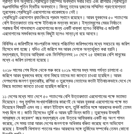
প্রাপ্ত ফল অনুসারে প্রেসিডেন্ট ট্রাম্পের অবস্থান সবার নিচে এবং রাশিয়ার প্রেসিডেন্ট
ভøলাদিমির পুতিন দ্বিতীয় অবস্থানে। কিন্তু তাদের দুজনের সম্মিলিত গ্রহণযোগ্যতা
তুরস্কের প্রেসিডেন্ট এরদোগানের ধারেকাছেও নেই।
প্রেসিডেন্ট এরদোগান র‌্যাংকিংয়ে প্রথম স্থানে রয়েছেন। আরব যুবকদের ৫০ শতাংশের
বেশি উত্তরদাতা তার পক্ষে ইতিবাচক মন্তব্য করেন। ইস্তাম্বুলের মেয়র নির্বাচনে
পরাজয় দীর্ঘ শাসনামলে এরদোগানের জন্য একটি ধাক্কা হলেও বিবিসির এ জরিপটি
এরদোগানের সমর্থকদের জন্য কিছুটা হলেও সান্ত¡না বয়ে আনবে।
বিবিসির এ জরিপটিকে সা¤প্রতিক সময়ে পরিচালিত জরিপগুলোর মধ্যে সবচেয়ে বড় জরিপ
হিসেবে বলা হচ্ছে। যদিও এই জরিপে সব আরব দেশকে অন্তর্ভুক্ত করা হয়নি।
মধ্যপ্রাচ্য, উত্তর আফ্রিকা এবং ফিলিস্তিনসহ ১০ দেশে ২৫ হাজারের বেশি মানুষের
মধ্যে এ জরিপ চালানো হয়েছে।
২০১৮ সালের শেষ দিকে থেকে শুরু করে ২০১৯ সালের মধ্য সময় পর্যন্ত চালানো এ
জরিপে আরব যুবকদের কাছে নানা বিষয়ে তাদের মত জানতে চাওয়া হয়েছিল। আরব
দেশগুলোর জনগণ যুক্তরাষ্ট্র, রাশিয়া ও তুরস্কের নেতাদের কতটা ইতিবাচকভাবে দেখে সে
বিষয়ে মতামত জানতে চাওয়া হয়েছিল জরিপে।
১১ দেশের মধ্যে সাত দেশে ৫০ শতাংশের বেশি উত্তরদাতা এরদোগানের পক্ষে মতামত
দিয়েছেন। শুধু মুসলিম সংখ্যাগরিষ্ঠতার কারণেই যে আরব যুবকরা এরদোগানের পক্ষে মত
দিয়েছেন বিষয়টি এমন নয়। কারণ ইতিহাস বলে, তুর্কি জাতির সঙ্গে আরবদের কখনই তেমন
সখ্য ছিল না। জাতি হিসেবেও তুর্কি ও আরব দুটি ভিন্ন জাতি। তুরস্কের উসমানী
সাম্রাজ্য যে কয়েকশ’ বছর মধ্যপ্রাচ্য এবং উত্তর আফ্রিকার একটি বড় অংশ শাসন
করেছে, সে সময় তারা আরব দেশের জনগণকে অধিকার বঞ্চিত করেছে বলে অভিযোগ
রয়েছে। উসমানী খিলাফত পতনের পরও আরবদের সঙ্গে তুর্কিদের সম্পর্কের তেমন কোনো