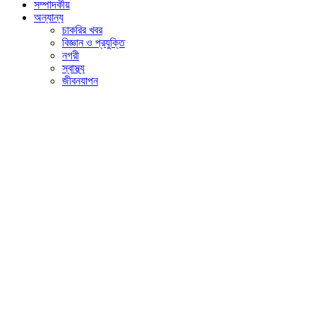
সম্পাদকীয়
অন্যান্য
চাকরির খবর
বিজ্ঞান ও প্রযুক্তি
নগরী
স্বাস্থ্য
জীবনযাপন