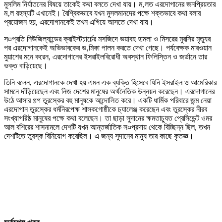
মুসলিম নির্যাতনের বিষয়ে তাকেই কথা বলতে দেখা যায়। ম‚লত এরদোগানের জনপ্রিয়তার
ম‚ল রহস্যটি এখানেই। বৈশ্বিকভাবে যখন মুসলমানদের পক্ষে শক্তভাবে কথা বলার
প্রয়োজন হয়, এরদোগানকেই তখন এগিয়ে আসতে দেখা যায়।
স¤প্রতি নিউজিল্যান্ডের ক্রাইস্টচার্চের মসজিদে ভয়াবহ হামলা ও মিসরের মুরসির মৃত্যুর
পর এরদোগানকেই অভিভাবকের ভ‚মিকা পালন করতে দেখা গেছে। পর্যবেক্ষক মারওয়ান
মুয়াশের মনে করেন, এরদোগানের ইসরাইলবিরোধী অবস্থান ফিলিস্তিন ও জর্ডানে তার
ভক্ত বাড়িয়েছে।
তিনি বলেন, এরদোগানকে দেখা হয় এমন এক ব্যক্তি হিসেবে যিনি ইসরাইল ও আমেরিকার
সামনে দাঁড়িয়েছেন এবং নিজ দেশের মানুষের অর্থনৈতিক উন্নয়ন করেছেন। এরদোগানের
উঠে আসার গল্প তুরস্কের বহু মানুষকে আন্দোলিত করে। একটি ধার্মিক পরিবারে জন্ম নেয়া
এরদোগান তুরস্কের ধর্মনিরপেক্ষ শাসকগোষ্ঠীকে চ্যালেঞ্জ করেছেন এবং তুরস্কের নীরব
সংখ্যাগরিষ্ঠ মানুষের পক্ষে কথা বলেছেন। তা ছাড়া সুদানের ক্ষমতাচ্যুত প্রেসিডেন্ট ওমর
আল বশিরের শাসনামলে দেশটি যখন আন্তর্জাতিক স¤প্রদায় থেকে বিচ্ছিন্ন ছিল, তখন
দেশটিতে তুরস্ক বিনিয়োগ করেছিল। এ জন্য সুদানের মানুষ তার কাছে কৃতজ্ঞ।