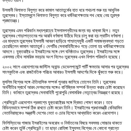
উন্নতি হয়নি।
উসমানী খিলাফত বিলুপ্ত করে কামাল আতাতুর্কের হাত ধরে পথচলা শুরু হয় আধুনিক
তুরস্কের। ইস্তাম্বুলে খিলাফত বিলুপ্ত করে ধর্মনিরপেক্ষতার পথ বেছে নেয় তুরস্ক
প্রজাতন্ত্র।
তুরস্কের এমন পরিবর্তন মধ্যপ্রাচ্যে ইসলামপন্থীদের জন্য বড় ধাক্কা ছিল। নতুন
তুরস্কের গোড়াপত্তনের পর আরবি বর্ণমালা উঠিয়ে দিয়ে চালু করা হয় ল্যাটিন বর্ণমালা।
এর মাধ্যমে তুরস্কের ইসলামী আবরণ ছাড়িয়ে পাশ্চাত্যমুখী একটি সমাজব্যবস্থা গড়তে
চেয়েছিলেন কামাল আতাতুর্ক। দেশটির সেনাবাহিনীকেও গড়ে তোলা হয় ধর্মনিরপেক্ষতার
আদলে। যুক্তরাষ্ট্র ও ইসরাইলের সঙ্গে বেশ ঘনিষ্ঠতাও তুরস্কের। ইসরাইলের সঙ্গে
একসময় যৌথ সামরিক মহড়ায় অংশ নিলেও তুরস্কের এখন বিশাল পরিবর্তন হয়েছে।
২০০২ সালে এরদোগানের জাস্টিস অ্যান্ড ডেভেলপমেন্টে পার্টি ক্ষমতায় আসার পর তুরস্কের
সাংস্কৃতিক এবং রাজনৈতিক পরিচয় আবারও ইসলামী আদর্শের দিকে ঝুঁকতে শুরু করে।
মুসলিম বিশ্বের সঙ্গে ঐতিহাসিক সম্পর্ক পুনরায় জাগিয়ে তোলেন তিনি। তুরস্কের
অর্থনীতির স্বার্থে আরব দেশগুলোর সঙ্গেও বাণিজ্যিক সম্পর্ক উন্নত করার চেষ্টা করেছেন
তিনি। বর্তমানে তুরস্কের সেনাবাহিনী পুরোপুরি বেসামরিক নেতৃত্বের নিয়ন্ত্রণে রয়েছে।
প্রেসিডেন্ট এরদোগান প্রকাশ্যে যুক্তরাষ্ট্রের সঙ্গে দ্বিমত পোষণ করেন। তবে
বিভিন্নভাবে সম্পর্ক ঠিক রাখতে চেষ্টা করেন তিনি। ইসরাইলের প্রধানমন্ত্রী বেনিয়ামিন
নেতানিয়াহুকেও সন্ত্রাসী দেশের নেতা ও চোর হিসেবে আখ্যায়িত করেন এরদোগান।
ফিলিস্তিনের গাজায় ইসরাইলের অবরোধ ও নির্যাতনের বিষয়ে সবসময় সোচ্চার থাকতে
চেষ্টা করেন তুর্কি প্রেসিডেন্ট। তা ছাড়া রোহিঙ্গা ইস্যুসহ বিশ্বের যে কোনো প্রান্তে