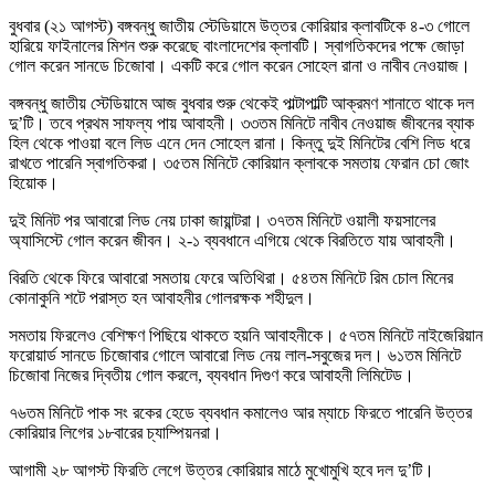
বুধবার (২১ আগস্ট) বঙ্গবন্ধু জাতীয় স্টেডিয়ামে উত্তর কোরিয়ার ক্লাবটিকে ৪-৩ গোলে
হারিয়ে ফাইনালের মিশন শুরু করেছে বাংলাদেশের ক্লাবটি। স্বাগতিকদের পক্ষে জোড়া
গোল করেন সানডে চিজোবা। একটি করে গোল করেন সোহেল রানা ও নাবীব নেওয়াজ।
বঙ্গবন্ধু জাতীয় স্টেডিয়ামে আজ বুধবার শুরু থেকেই পাল্টাপাল্টি আক্রমণ শানাতে থাকে দল
দু’টি। তবে প্রথম সাফল্য পায় আবাহনী। ৩৩তম মিনিটে নাবীব নেওয়াজ জীবনের ব্যাক
হিল থেকে পাওয়া বলে লিড এনে দেন সোহেল রানা। কিন্তু দুই মিনিটের বেশি লিড ধরে
রাখতে পারেনি স্বাগতিকরা। ৩৫তম মিনিটে কোরিয়ান ক্লাবকে সমতায় ফেরান চো জোং
হিয়োক।
দুই মিনিট পর আবারো লিড নেয় ঢাকা জায়ান্টরা। ৩৭তম মিনিটে ওয়ালী ফয়সালের
অ্যাসিস্টে গোল করেন জীবন। ২-১ ব্যবধানে এগিয়ে থেকে বিরতিতে যায় আবাহনী।
বিরতি থেকে ফিরে আবারো সমতায় ফেরে অতিথিরা। ৫৪তম মিনিটে রিম চোল মিনের
কোনাকুনি শটে পরাস্ত হন আবাহনীর গোলরক্ষক শহীদুল।
সমতায় ফিরলেও বেশিক্ষণ পিছিয়ে থাকতে হয়নি আবাহনীকে। ৫৭তম মিনিটে নাইজেরিয়ান
ফরোয়ার্ড সানডে চিজোবার গোলে আবারো লিড নেয় লাল-সবুজের দল। ৬১তম মিনিটে
চিজোবা নিজের দ্বিতীয় গোল করলে, ব্যবধান দিগুণ করে আবাহনী লিমিটেড।
৭৬তম মিনিটে পাক সং রকের হেডে ব্যবধান কমালেও আর ম্যাচে ফিরতে পারেনি উত্তর
কোরিয়ার লিগের ১৮বারের চ্যাম্পিয়নরা।
আগামী ২৮ আগস্ট ফিরতি লেগে উত্তর কোরিয়ার মাঠে মুখোমুখি হবে দল দু’টি।