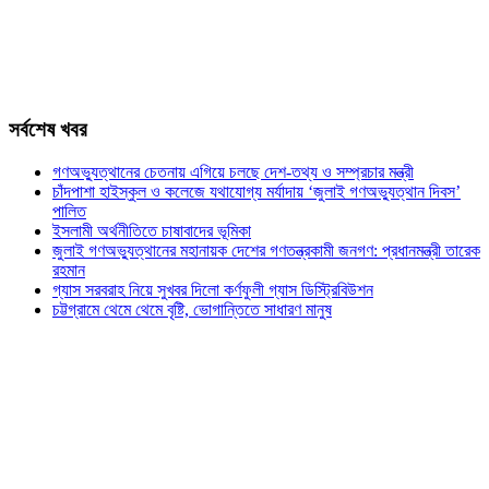
সর্বশেষ খবর
গণঅভ্যুত্থানের চেতনায় এগিয়ে চলছে দেশ-তথ্য ও সম্প্রচার মন্ত্রী
চাঁদপাশা হাইস্কুল ও কলেজে যথাযোগ্য মর্যাদায় ‘জুলাই গণঅভ্যুত্থান দিবস’
পালিত
ইসলামী অর্থনীতিতে চাষাবাদের ভূমিকা
জুলাই গণঅভ্যুত্থানের মহানায়ক দেশের গণতন্ত্রকামী জনগণ: প্রধানমন্ত্রী তারেক
রহমান
গ্যাস সরবরাহ নিয়ে সুখবর দিলো কর্ণফুলী গ্যাস ডিস্ট্রিবিউশন
চট্টগ্রামে থেমে থেমে বৃষ্টি, ভোগান্তিতে সাধারণ মানুষ