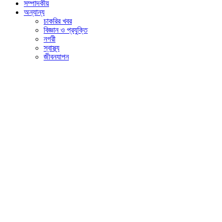
সম্পাদকীয়
অন্যান্য
চাকরির খবর
বিজ্ঞান ও প্রযুক্তি
নগরী
স্বাস্থ্য
জীবনযাপন