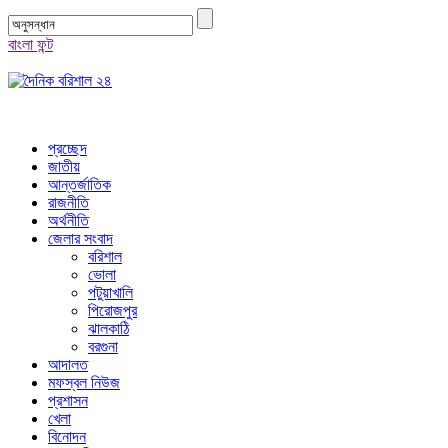
বাংলা ফন্ট
প্রচ্ছেদ
জাতীয়
আন্তর্জাতিক
রাজনীতি
অর্থনীতি
জেলার সংবাদ
বরিশাল
ভোলা
পটুয়াখালি
পিরোজপুর
ঝালকাঠি
বরগুনা
আদালত
মফস্বল নিউজ
প্রশাসন
খেলা
বিনোদন