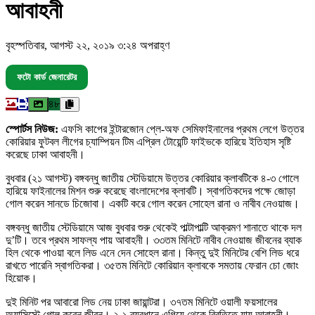
আবাহনী
বৃহস্পতিবার, আগস্ট ২২, ২০১৯ ৩:২৪ অপরাহ্ণ
ফটো কার্ড জেনারেটর
৪৮
স্পোর্টস নিউজ:
এফসি কাপের ইন্টারজোন প্লে-অফ সেমিফাইনালের প্রথম লেগে উত্তর
কোরিয়ার ফুটবল লীগের চ্যাম্পিয়ন টিম এপ্রিল টোয়েন্টি ফাইভকে হারিয়ে ইতিহাস সৃষ্টি
করেছে ঢাকা আবাহনী।
বুধবার (২১ আগস্ট) বঙ্গবন্ধু জাতীয় স্টেডিয়ামে উত্তর কোরিয়ার ক্লাবটিকে ৪-৩ গোলে
হারিয়ে ফাইনালের মিশন শুরু করেছে বাংলাদেশের ক্লাবটি। স্বাগতিকদের পক্ষে জোড়া
গোল করেন সানডে চিজোবা। একটি করে গোল করেন সোহেল রানা ও নাবীব নেওয়াজ।
বঙ্গবন্ধু জাতীয় স্টেডিয়ামে আজ বুধবার শুরু থেকেই পাল্টাপাল্টি আক্রমণ শানাতে থাকে দল
দু’টি। তবে প্রথম সাফল্য পায় আবাহনী। ৩৩তম মিনিটে নাবীব নেওয়াজ জীবনের ব্যাক
হিল থেকে পাওয়া বলে লিড এনে দেন সোহেল রানা। কিন্তু দুই মিনিটের বেশি লিড ধরে
রাখতে পারেনি স্বাগতিকরা। ৩৫তম মিনিটে কোরিয়ান ক্লাবকে সমতায় ফেরান চো জোং
হিয়োক।
দুই মিনিট পর আবারো লিড নেয় ঢাকা জায়ান্টরা। ৩৭তম মিনিটে ওয়ালী ফয়সালের
অ্যাসিস্টে গোল করেন জীবন। ২-১ ব্যবধানে এগিয়ে থেকে বিরতিতে যায় আবাহনী।