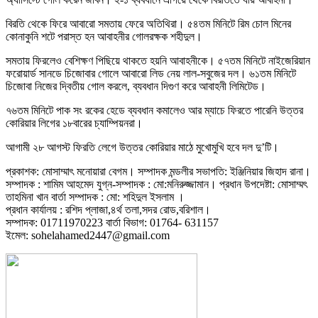
বিরতি থেকে ফিরে আবারো সমতায় ফেরে অতিথিরা। ৫৪তম মিনিটে রিম চোল মিনের
কোনাকুনি শটে পরাস্ত হন আবাহনীর গোলরক্ষক শহীদুল।
সমতায় ফিরলেও বেশিক্ষণ পিছিয়ে থাকতে হয়নি আবাহনীকে। ৫৭তম মিনিটে নাইজেরিয়ান
ফরোয়ার্ড সানডে চিজোবার গোলে আবারো লিড নেয় লাল-সবুজের দল। ৬১তম মিনিটে
চিজোবা নিজের দ্বিতীয় গোল করলে, ব্যবধান দিগুণ করে আবাহনী লিমিটেড।
৭৬তম মিনিটে পাক সং রকের হেডে ব্যবধান কমালেও আর ম্যাচে ফিরতে পারেনি উত্তর
কোরিয়ার লিগের ১৮বারের চ্যাম্পিয়নরা।
আগামী ২৮ আগস্ট ফিরতি লেগে উত্তর কোরিয়ার মাঠে মুখোমুখি হবে দল দু’টি।
প্রকাশক: মোসাম্মাৎ মনোয়ারা বেগম। সম্পাদক মন্ডলীর সভাপতি: ইঞ্জিনিয়ার জিহাদ রানা।
সম্পাদক : শামিম আহমেদ যুগ্ন-সম্পাদক : মো:মনিরুজ্জামান। প্রধান উপদেষ্টা: মোসাম্মৎ
তাহমিনা খান বার্তা সম্পাদক : মো: শহিদুল ইসলাম ।
প্রধান কার্যালয় : রশিদ প্লাজা,৪র্থ তলা,সদর রোড,বরিশাল।
সম্পাদক: 01711970223 বার্তা বিভাগ: 01764- 631157
ইমেল: sohelahamed2447@gmail.com