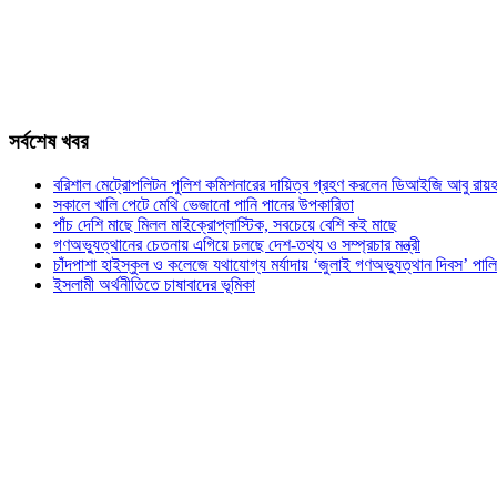
সর্বশেষ খবর
বরিশাল মেট্রোপলিটন পুলিশ কমিশনারের দায়িত্ব গ্রহণ করলেন ডিআইজি আবু রায়হ
সকালে খালি পেটে মেথি ভেজানো পানি পানের উপকারিতা
পাঁচ দেশি মাছে মিলল মাইক্রোপ্লাস্টিক, সবচেয়ে বেশি কই মাছে
গণঅভ্যুত্থানের চেতনায় এগিয়ে চলছে দেশ-তথ্য ও সম্প্রচার মন্ত্রী
চাঁদপাশা হাইস্কুল ও কলেজে যথাযোগ্য মর্যাদায় ‘জুলাই গণঅভ্যুত্থান দিবস’ পাল
ইসলামী অর্থনীতিতে চাষাবাদের ভূমিকা