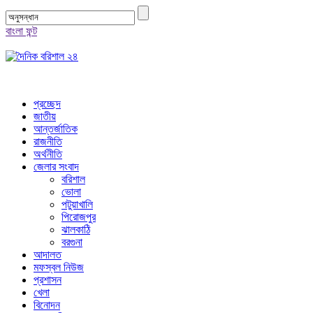
বাংলা ফন্ট
প্রচ্ছেদ
জাতীয়
আন্তর্জাতিক
রাজনীতি
অর্থনীতি
জেলার সংবাদ
বরিশাল
ভোলা
পটুয়াখালি
পিরোজপুর
ঝালকাঠি
বরগুনা
আদালত
মফস্বল নিউজ
প্রশাসন
খেলা
বিনোদন