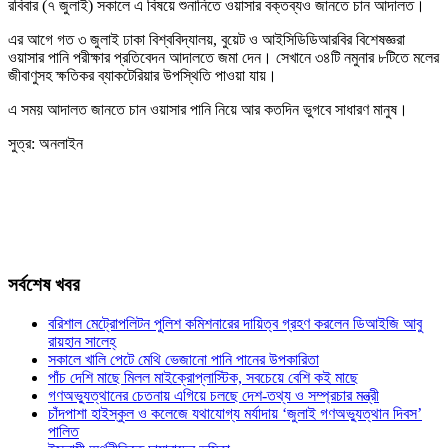
রবিবার (৭ জুলাই) সকালে এ বিষয়ে শুনানিতে ওয়াসার বক্তব্যও জানতে চান আদালত।
এর আগে গত ৩ জুলাই ঢাকা বিশ্ববিদ্যালয়, বুয়েট ও আইসিডিডিআরবির বিশেষজ্ঞরা
ওয়াসার পানি পরীক্ষার প্রতিবেদন আদালতে জমা দেন। সেখানে ৩৪টি নমুনার ৮টিতে মলের
জীবাণুসহ ক্ষতিকর ব্যাকটেরিয়ার উপস্থিতি পাওয়া যায়।
এ সময় আদালত জানতে চান ওয়াসার পানি নিয়ে আর কতদিন ভুগবে সাধারণ মানুষ।
সুত্র: অনলাইন
সর্বশেষ খবর
বরিশাল মেট্রোপলিটন পুলিশ কমিশনারের দায়িত্ব গ্রহণ করলেন ডিআইজি আবু
রায়হান সালেহ্
সকালে খালি পেটে মেথি ভেজানো পানি পানের উপকারিতা
পাঁচ দেশি মাছে মিলল মাইক্রোপ্লাস্টিক, সবচেয়ে বেশি কই মাছে
গণঅভ্যুত্থানের চেতনায় এগিয়ে চলছে দেশ-তথ্য ও সম্প্রচার মন্ত্রী
চাঁদপাশা হাইস্কুল ও কলেজে যথাযোগ্য মর্যাদায় ‘জুলাই গণঅভ্যুত্থান দিবস’
পালিত