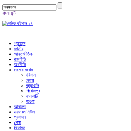
বাংলা ফন্ট
প্রচ্ছেদ
জাতীয়
আন্তর্জাতিক
রাজনীতি
অর্থনীতি
জেলার সংবাদ
বরিশাল
ভোলা
পটুয়াখালি
পিরোজপুর
ঝালকাঠি
বরগুনা
আদালত
মফস্বল নিউজ
প্রশাসন
খেলা
বিনোদন