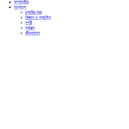
সম্পাদকীয়
অন্যান্য
চাকরির খবর
বিজ্ঞান ও প্রযুক্তি
নগরী
স্বাস্থ্য
জীবনযাপন