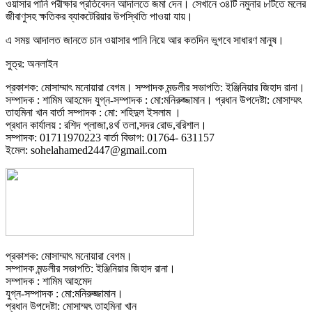
ওয়াসার পানি পরীক্ষার প্রতিবেদন আদালতে জমা দেন। সেখানে ৩৪টি নমুনার ৮টিতে মলের
জীবাণুসহ ক্ষতিকর ব্যাকটেরিয়ার উপস্থিতি পাওয়া যায়।
এ সময় আদালত জানতে চান ওয়াসার পানি নিয়ে আর কতদিন ভুগবে সাধারণ মানুষ।
সুত্র: অনলাইন
প্রকাশক: মোসাম্মাৎ মনোয়ারা বেগম। সম্পাদক মন্ডলীর সভাপতি: ইঞ্জিনিয়ার জিহাদ রানা।
সম্পাদক : শামিম আহমেদ যুগ্ন-সম্পাদক : মো:মনিরুজ্জামান। প্রধান উপদেষ্টা: মোসাম্মৎ
তাহমিনা খান বার্তা সম্পাদক : মো: শহিদুল ইসলাম ।
প্রধান কার্যালয় : রশিদ প্লাজা,৪র্থ তলা,সদর রোড,বরিশাল।
সম্পাদক: 01711970223 বার্তা বিভাগ: 01764- 631157
ইমেল: sohelahamed2447@gmail.com
প্রকাশক: মোসাম্মাৎ মনোয়ারা বেগম।
সম্পাদক মন্ডলীর সভাপতি: ইঞ্জিনিয়ার জিহাদ রানা।
সম্পাদক : শামিম আহমেদ
যুগ্ন-সম্পাদক : মো:মনিরুজ্জামান।
প্রধান উপদেষ্টা: মোসাম্মৎ তাহমিনা খান