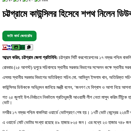
চট্টগ্রামে কাউন্সিলর হিসেবে শপথ নিলেন ডিউ
ফটো কার্ড জেনারেটর
৫০
আব্দুল করিম, চট্টগ্রাম জেলা প্রতিনিধি:
চট্টগ্রাম সিটি করপোরেশনের ১৭ নম্বর পশ্চিম বা
রোববার (২৫ আগস্ট) দুপুরে সচিবালয়ে স্থানীয় সরকার বিভাগের সম্মেলন কক্ষে স্থানীয় স
এসময় স্থানীয় সরকার বিভাগের অতিরিক্ত সচিব মো. আমিনুল ইসলাম খান, অতিরিক্ত সচিব ম
কাউন্সিলর ডিউককে অভিনন্দন জানিয়ে মন্ত্রী বলেন, ‘জনগণ যে বিশ্বাস ও আশা নিয়ে আপনাদ
গত ২৫ জুলাই উপ-নির্বাচনে নিকটতম প্রতিদ্বন্দ্বী আওয়ামী লীগ নেতা মাসুদ করিম টিটু
ভোট।
নগরীর ১৭ নম্বর পশ্চিম বাকলিয়া ওয়ার্ডে ভোটগ্রহণ শেষ হয়। ১৭টি ভোট কেন্দ্রের ২২৪ট
এ ওয়ার্ডে মোট ভোটার সংখ্যা রয়েছে ৪৯ হাজার ৮২৫ জন। এর মধ্যে ২৩ হাজার ৭৪৮ জন 