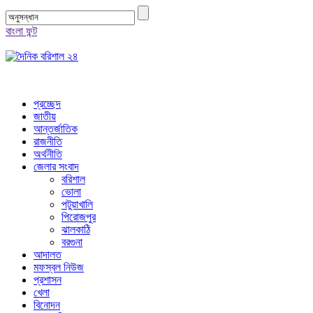
বাংলা ফন্ট
প্রচ্ছেদ
জাতীয়
আন্তর্জাতিক
রাজনীতি
অর্থনীতি
জেলার সংবাদ
বরিশাল
ভোলা
পটুয়াখালি
পিরোজপুর
ঝালকাঠি
বরগুনা
আদালত
মফস্বল নিউজ
প্রশাসন
খেলা
বিনোদন