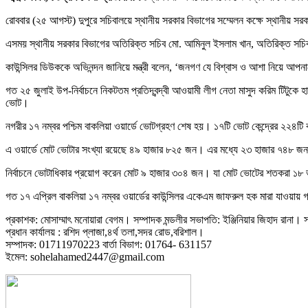
রোববার (২৫ আগস্ট) দুপুরে সচিবালয়ে স্থানীয় সরকার বিভাগের সম্মেলন কক্ষে স্থানীয় স
এসময় স্থানীয় সরকার বিভাগের অতিরিক্ত সচিব মো. আমিনুল ইসলাম খান, অতিরিক্ত সচিব ম
কাউন্সিলর ডিউককে অভিনন্দন জানিয়ে মন্ত্রী বলেন, ‘জনগণ যে বিশ্বাস ও আশা নিয়ে আপনাদ
গত ২৫ জুলাই উপ-নির্বাচনে নিকটতম প্রতিদ্বন্দ্বী আওয়ামী লীগ নেতা মাসুদ করিম টিটু
ভোট।
নগরীর ১৭ নম্বর পশ্চিম বাকলিয়া ওয়ার্ডে ভোটগ্রহণ শেষ হয়। ১৭টি ভোট কেন্দ্রের ২২৪ট
এ ওয়ার্ডে মোট ভোটার সংখ্যা রয়েছে ৪৯ হাজার ৮২৫ জন। এর মধ্যে ২৩ হাজার ৭৪৮ জন 
নির্বাচনে ভোটাধিকার প্রয়োগ করেন মোট ৯ হাজার ৩০৪ জন। যা মোট ভোটের শতকরা 
গত ১৭ এপ্রিল বাকলিয়া ১৭ নম্বর ওয়ার্ডের কাউন্সিলর একেএম জাফরুল হক মারা যাওয়ায় গত 
প্রকাশক: মোসাম্মাৎ মনোয়ারা বেগম। সম্পাদক মন্ডলীর সভাপতি: ইঞ্জিনিয়ার জিহাদ রানা। সম
প্রধান কার্যালয় : রশিদ প্লাজা,৪র্থ তলা,সদর রোড,বরিশাল।
সম্পাদক: 01711970223 বার্তা বিভাগ: 01764- 631157
ইমেল: sohelahamed2447@gmail.com