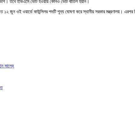
১৮ ভাগ। তবে ইভিএমে ভোট হওয়ায় কোনও ভোট বাতিল হয়নি।
১২ জুন ওই ওয়ার্ডে কাউন্সিলর পদটি শূন্য ঘোষণা করে স্থানীয় সরকার মন্ত্রণালয়। এরপর নি
ান সালেহ্
িত