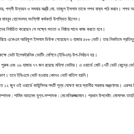
রকার, পল্লী উন্নয়ন ও সমবায় মন্ত্রী মো. তাজুল ইসলাম তাকে শপথ বাক্য পাঠ করান। শপথ 
াহবুব হোসেনসহ সংশ্লিষ্ট কর্মকর্তা উপস্থিত ছিলেন।
ের নির্বাচিত করেছেন সে লক্ষ্যে সততা ও নিষ্ঠার সাথে কাজ করতে হবে।
কে হারিয়ে একেএম আরিফুল ইসলাম ডিউক পেয়েছেন ৩ হাজার ৫৮৮ ভোট। তার নিকটতম প্রতিদ্বন্
ি কক্ষে ভোট ইলেকট্রনিক ভোটিং মেশিনে (ইভিএম) উপ-নির্বাচন হয়।
পুরুষ এবং ২৬ হাজার ৭৭ জন রয়েছে মহিলা ভোটার। এ ওয়ার্ডে মোট ১৭টি ভোট কেন্দ্রে 
১৮ ভাগ। তবে ইভিএমে ভোট হওয়ায় কোনও ভোট বাতিল হয়নি।
১২ জুন ওই ওয়ার্ডে কাউন্সিলর পদটি শূন্য ঘোষণা করে স্থানীয় সরকার মন্ত্রণালয়। এরপর নি
্পাদক : শামিম আহমেদ যুগ্ন-সম্পাদক : মো:মনিরুজ্জামান। প্রধান উপদেষ্টা: মোসাম্মৎ তাহম