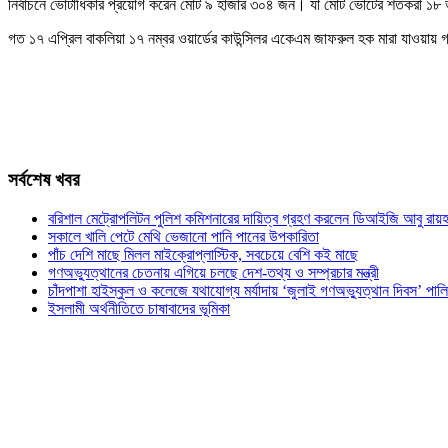
নির্বাচনে ভোটাধিকার প্রয়োগ করেন মোট ৯ হাজার ৩০৪ জন। যা মোট ভোটের শতকরা 
গত ১৭ এপ্রিল বাকলিয়া ১৭ নম্বর ওয়ার্ডের কাউন্সিলর একেএম জাফরুল হক মারা যাওয়ায় গত 
সর্বশেষ খবর
বরিশাল মেট্রোপলিটন পুলিশ কমিশনারের দায়িত্ব গ্রহণ করলেন ডিআইজি আবু রায়হ
সকালে খালি পেটে মেথি ভেজানো পানি পানের উপকারিতা
পাঁচ দেশি মাছে মিলল মাইক্রোপ্লাস্টিক, সবচেয়ে বেশি কই মাছে
গণঅভ্যুত্থানের চেতনায় এগিয়ে চলছে দেশ-তথ্য ও সম্প্রচার মন্ত্রী
চাঁদপাশা হাইস্কুল ও কলেজে যথাযোগ্য মর্যাদায় ‘জুলাই গণঅভ্যুত্থান দিবস’ পাল
ইসলামী অর্থনীতিতে চাষাবাদের ভূমিকা