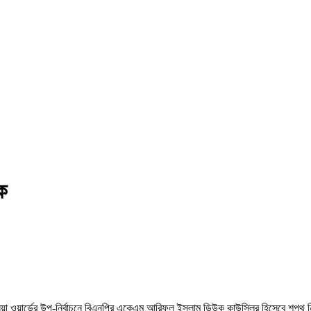
ক
কলিয়া ওয়ার্ডের উপ-নির্বাচনে বিএনপির একেএম আরিফুল ইসলাম ডিউক কাউন্সিলর হিসেবে শপথ