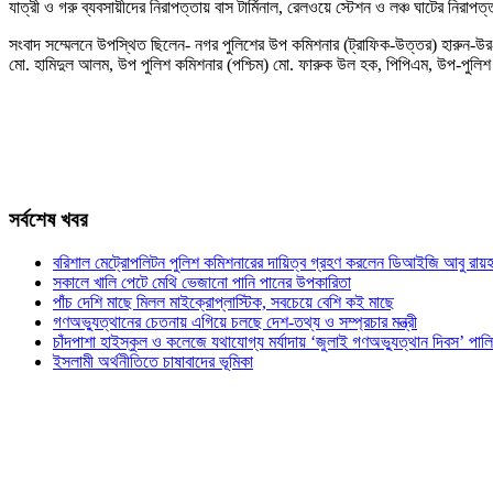
যাত্রী ও গরু ব্যবসায়ীদের নিরাপত্তায় বাস টার্মিনাল, রেলওয়ে স্টেশন ও লঞ্চ ঘাটের নিরা
সংবাদ সম্মেলনে উপস্থিত ছিলেন- নগর পুলিশের উপ কমিশনার (ট্রাফিক-উত্তর) হারুন-উর-
মো. হামিদুল আলম, উপ পুলিশ কমিশনার (পশ্চিম) মো. ফারুক উল হক, পিপিএম, উপ-পুলিশ
সর্বশেষ খবর
বরিশাল মেট্রোপলিটন পুলিশ কমিশনারের দায়িত্ব গ্রহণ করলেন ডিআইজি আবু রায়হ
সকালে খালি পেটে মেথি ভেজানো পানি পানের উপকারিতা
পাঁচ দেশি মাছে মিলল মাইক্রোপ্লাস্টিক, সবচেয়ে বেশি কই মাছে
গণঅভ্যুত্থানের চেতনায় এগিয়ে চলছে দেশ-তথ্য ও সম্প্রচার মন্ত্রী
চাঁদপাশা হাইস্কুল ও কলেজে যথাযোগ্য মর্যাদায় ‘জুলাই গণঅভ্যুত্থান দিবস’ পাল
ইসলামী অর্থনীতিতে চাষাবাদের ভূমিকা