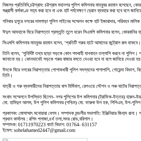
নিজস্ব প্রতিনিধি,চট্টগ্রাম: চট্টগ্রাম মহানগর পুলিশ কমিশনার মাহবুবর রহমান বলেছেন, কো
সন্ত্রাসী কর্মকাণ্ড সহ্য করা হবে না এবং হাট পর্যবেক্ষণে ড্রোন ব্যবহার করা হবে বলে জ
শনিবার দুপুরে নগরের দামপাড়া পুলিশ লাইনের সম্মেলন কক্ষে হাট ইজারাদার, পরিবহন মালি
ঈদুল আযহাকে ঘিরে নিরাপত্তা প্রস্তুতি তুলে ধরেন সিএমপি কমিশনার বলেন, কোরবানির হাট
সিএমপি কমিশনার মাহবুবর রহমান বলেন, ‘প্রতিটি গরুর হাটে আমাদের কন্ট্রোল রুম থাকবে
তিনি বলেন, ‘সুনির্দিষ্ট তথ্য ছাড়া সড়কে কোন পশুবাহী যানবাহন তল্লাশি করবে না পুলিশ
জানানো হয়। কোনভাবেই সড়কে গরুর বাজার বসতে দেওয়া হবে না বলে জানিয়ে দেওয়া হ
ঈদকে ঘিরে নগরের নিরাপত্তায় পোশাকধারী পুলিশ সদস্যদের পাশাপাশি, গোয়েন্দা বিভাগ,
তিনি।
যাত্রী ও গরু ব্যবসায়ীদের নিরাপত্তায় বাস টার্মিনাল, রেলওয়ে স্টেশন ও লঞ্চ ঘাটের নিরা
সংবাদ সম্মেলনে উপস্থিত ছিলেন- নগর পুলিশের উপ কমিশনার (ট্রাফিক-উত্তর) হারুন-উর-
মো. হামিদুল আলম, উপ পুলিশ কমিশনার (পশ্চিম) মো. ফারুক উল হক, পিপিএম, উপ-পুলিশ
প্রকাশক: মোসাম্মাৎ মনোয়ারা বেগম। সম্পাদক মন্ডলীর সভাপতি: ইঞ্জিনিয়ার জিহাদ রানা। সম
প্রধান কার্যালয় : রশিদ প্লাজা,৪র্থ তলা,সদর রোড,বরিশাল।
সম্পাদক: 01711970223 বার্তা বিভাগ: 01764- 631157
ইমেল: sohelahamed2447@gmail.com