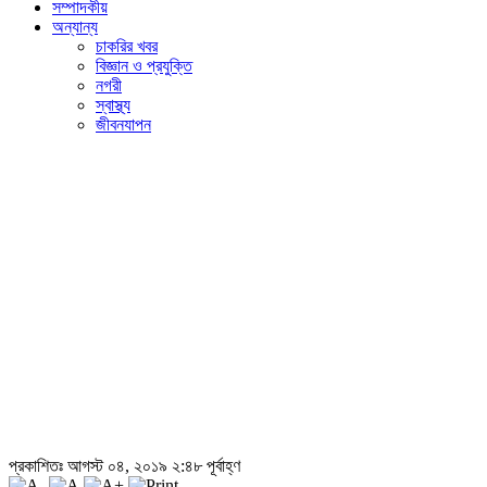
সম্পাদকীয়
অন্যান্য
চাকরির খবর
বিজ্ঞান ও প্রযুক্তি
নগরী
স্বাস্থ্য
জীবনযাপন
প্রকাশিতঃ আগস্ট ০৪, ২০১৯ ২:৪৮ পূর্বাহ্ণ