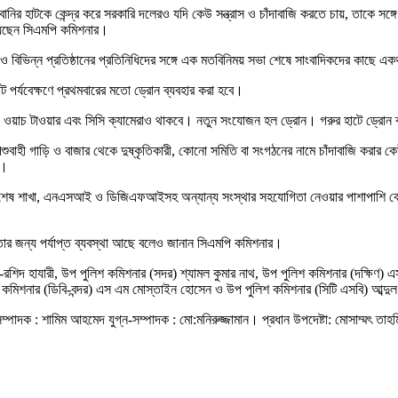
রবানির হাটকে কেন্দ্র করে সরকারি দলেরও যদি কেউ সন্ত্রাস ও চাঁদাবাজি করতে চায়, তাকে সঙ্
ানিয়েছেন সিএমপি কমিশনার।
ক ও বিভিন্ন প্রতিষ্ঠানের প্রতিনিধিদের সঙ্গে এক মতবিনিময় সভা শেষে সাংবাদিকদের কাছে এ
 পর্যবেক্ষণে প্রথমবারের মতো ড্রোন ব্যবহার করা হবে।
। ওয়াচ টাওয়ার এবং সিসি ক্যামেরাও থাকবে। নতুন সংযোজন হল ড্রোন। গরুর হাটে ড্রোন ব্
। পশুবাহী গাড়ি ও বাজার থেকে দুষ্কৃতিকারী, কোনো সমিতি বা সংগঠনের নামে চাঁদাবাজি কর
য়।
 বিশেষ শাখা, এনএসআই ও ডিজিএফআইসহ অন্যান্য সংস্থার সহযোগিতা নেওয়ার পাশাপাশি বোম্ব
পত্তার জন্য পর্যাপ্ত ব্যবস্থা আছে বলেও জানান সিএমপি কমিশনার।
রশিদ হাযারী, উপ পুলিশ কমিশনার (সদর) শ্যামল কুমার নাথ, উপ পুলিশ কমিশনার (দক্ষিণ) 
 কমিশনার (ডিবি-বন্দর) এস এম মোস্তাইন হোসেন ও উপ পুলিশ কমিশনার (সিটি এসবি) আব্দু
্পাদক : শামিম আহমেদ যুগ্ন-সম্পাদক : মো:মনিরুজ্জামান। প্রধান উপদেষ্টা: মোসাম্মৎ তাহম