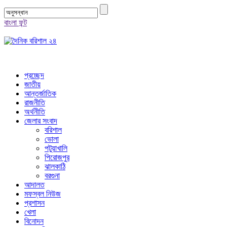
বাংলা ফন্ট
প্রচ্ছেদ
জাতীয়
আন্তর্জাতিক
রাজনীতি
অর্থনীতি
জেলার সংবাদ
বরিশাল
ভোলা
পটুয়াখালি
পিরোজপুর
ঝালকাঠি
বরগুনা
আদালত
মফস্বল নিউজ
প্রশাসন
খেলা
বিনোদন