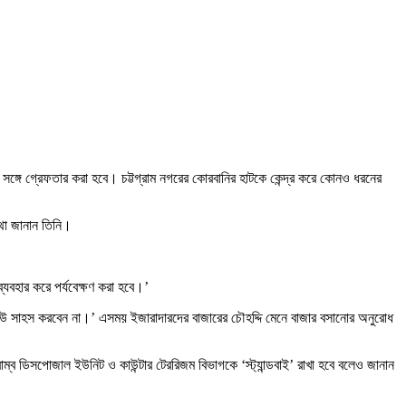
গে সঙ্গে গ্রেফতার করা হবে। চট্টগ্রাম নগরের কোরবানির হাটকে কেন্দ্র করে কোনও ধরনের
কথা জানান তিনি।
যবহার করে পর্যবেক্ষণ করা হবে।’
ার কেউ সাহস করবেন না।’ এসময় ইজারাদারদের বাজারের চৌহদ্দি মেনে বাজার বসানোর অনুরোধ
 ডিসপোজাল ইউনিট ও কাউন্টার টেররিজম বিভাগকে ‘স্ট্যান্ডবাই’ রাখা হবে বলেও জানান