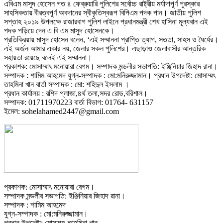
এবিএম মাসুদ হোসেন গত ৪ ফেব্রুয়ারি পুলিশের সর্বোচ্চ রাষ্ট্রীয় মর্যাদাপূর্ণ পুরস্কার
সাহসিকতায় বীরত্বপূর্ণ অবদানের স্বীকৃতিস্বরূপ বিপিএম পদক পান। জাতীয় পুলিশ
সপ্তাহ ২০১৯ উপলক্ষে রাজারবাগ পুলিশ লাইনে প্রধানমন্ত্রী শেখ হাসিনা মূল্যবান এই
পদক পড়িয়ে দেন এ বি এম মাসুদ হোসেনকে।
প্রতিক্রিয়ায় মাসুদ হোসেন বলেন, ‘এই সম্মাননা প্রাপ্তি ত্যাগ, সততা, সাহস ও ধৈর্যের।
এই অর্জন আমার একার নয়, জেলার সকল পুলিশের। এছাড়াও জেলাবাসীর আন্তরিক
সহায়তা রয়েছে বলেই এই সম্মাননা।
প্রকাশক: মোসাম্মাৎ মনোয়ারা বেগম। সম্পাদক মন্ডলীর সভাপতি: ইঞ্জিনিয়ার জিহাদ রানা।
সম্পাদক : শামিম আহমেদ যুগ্ন-সম্পাদক : মো:মনিরুজ্জামান। প্রধান উপদেষ্টা: মোসাম্মৎ
তাহমিনা খান বার্তা সম্পাদক : মো: শহিদুল ইসলাম ।
প্রধান কার্যালয় : রশিদ প্লাজা,৪র্থ তলা,সদর রোড,বরিশাল।
সম্পাদক: 01711970223 বার্তা বিভাগ: 01764- 631157
ইমেল: sohelahamed2447@gmail.com
প্রকাশক: মোসাম্মাৎ মনোয়ারা বেগম।
সম্পাদক মন্ডলীর সভাপতি: ইঞ্জিনিয়ার জিহাদ রানা।
সম্পাদক : শামিম আহমেদ
যুগ্ন-সম্পাদক : মো:মনিরুজ্জামান।
প্রধান উপদেষ্টা: মোসাম্মৎ তাহমিনা খান