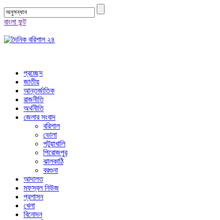
বাংলা ফন্ট
প্রচ্ছেদ
জাতীয়
আন্তর্জাতিক
রাজনীতি
অর্থনীতি
জেলার সংবাদ
বরিশাল
ভোলা
পটুয়াখালি
পিরোজপুর
ঝালকাঠি
বরগুনা
আদালত
মফস্বল নিউজ
প্রশাসন
খেলা
বিনোদন