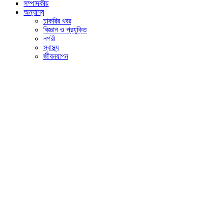
সম্পাদকীয়
অন্যান্য
চাকরির খবর
বিজ্ঞান ও প্রযুক্তি
নগরী
স্বাস্থ্য
জীবনযাপন