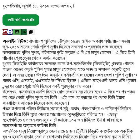
বৃহস্পতিবার, জুলাই ১৮, ২০১৯ ৩:৩৬ অপরাহ্ণ
ফটো কার্ড জেনারেটর
৪৮
অনলাইন নিউজ
: বাংলাদেশ পুলিশের চট্টগ্রাম রেঞ্জের মাসিক অপরাধ পর্যালোচনা সভায়
জুন-২০১৯ মাসের শ্রেষ্ঠ পুলিশ সুপার হিসেবে সম্মাননা ও পুরস্কার লাভ করেছেন
কক্সবাজারের পুলিশ সুপার, বরিশালের কৃতি সন্তান এ বি এম মাসুদ হোসেন। এ নিয়ে তিনি
পাঁচবার শ্রেষ্ঠত্বের খেতাব অর্জন করেছেন।
বুধবার ডিআইজি কার্যালয়ের সম্মেলন কক্ষে উপ-মহাপরিদর্শক (ডিআইজি) খন্দকার গোলাম
ফারুক রেঞ্জের শ্রেষ্ঠ পুলিশ সুপার মাসুদ হোসেনের হাতে সনদ ও সম্মাননা ক্রেস্ট তুলে
দেন। এ সময় রেঞ্জের ঊর্ধ্বতন অন্যান্য কর্মকর্তা এবং রেঞ্জের সকল জেলার পুলিশ সুপার ও
থানার ওসি, এসআই, এএসআই উপস্থিত ছিলেন। এদিকে মহেশখালী থানার ওসি প্রভাষ
চন্দ্র ধর রেঞ্জ শ্রেষ্ঠ ওসি হিসেবে একই পুরস্কার লাভ করেন।
উল্লেখ্য, কক্সবাজারে এসপি হিসাবে যোগ দেওয়ার নয় মাসের মধ্যে এ নিয়ে পর পর পঞ্চম
বার রেঞ্জ শ্রেষ্ঠ পুলিশ সুপার হন তিনি। এই পদে যোগদানের পর থেকে তিনি ইয়াবা
কারবারিদের আতঙ্ক হিসেবে কাজ করেছেন।
পঞ্চম উপজেলা পরিষদ নির্বাচনে শতভাগ সুষ্ঠু, অবাধ, গ্রহণযোগ্য ও শান্তিপূর্ণ নির্বাচন
উপহার দিয়ে তিনি পুরো জেলায় আলোচনার কেন্দ্রবিন্দুতে পরিণত হন। এছাড়া
মহেশখালীতে ৪৩ জন জলদস্যু ও টেকনাফে ১০২ জন চিহ্নিত ইয়াবা কারবারিকে
আত্মসমর্পণের অন্যতম কারিগর তিনি।
অপরদিকে সদ্য নিয়োগপ্রাপ্ত জেলার ৩৮৬ জন ট্রেইনি রিক্রুট কনস্টেবলকে এক টাকা
ঘুষ ও হয়রানি ছাড়াই মেধা ও যোগ্যতার ভিত্তিতে নিয়োগ দিয়ে প্রশংসা কুড়ান তিনি।