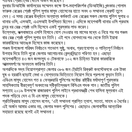
পাঁচবার শ্রেষ্ঠত্বের খেতাব অর্জন করেছেন।
বুধবার ডিআইজি কার্যালয়ের সম্মেলন কক্ষে উপ-মহাপরিদর্শক (ডিআইজি) খন্দকার গোলাম
ফারুক রেঞ্জের শ্রেষ্ঠ পুলিশ সুপার মাসুদ হোসেনের হাতে সনদ ও সম্মাননা ক্রেস্ট তুলে
দেন। এ সময় রেঞ্জের ঊর্ধ্বতন অন্যান্য কর্মকর্তা এবং রেঞ্জের সকল জেলার পুলিশ সুপার ও
থানার ওসি, এসআই, এএসআই উপস্থিত ছিলেন। এদিকে মহেশখালী থানার ওসি প্রভাষ
চন্দ্র ধর রেঞ্জ শ্রেষ্ঠ ওসি হিসেবে একই পুরস্কার লাভ করেন।
উল্লেখ্য, কক্সবাজারে এসপি হিসাবে যোগ দেওয়ার নয় মাসের মধ্যে এ নিয়ে পর পর পঞ্চম
বার রেঞ্জ শ্রেষ্ঠ পুলিশ সুপার হন তিনি। এই পদে যোগদানের পর থেকে তিনি ইয়াবা
কারবারিদের আতঙ্ক হিসেবে কাজ করেছেন।
পঞ্চম উপজেলা পরিষদ নির্বাচনে শতভাগ সুষ্ঠু, অবাধ, গ্রহণযোগ্য ও শান্তিপূর্ণ নির্বাচন
উপহার দিয়ে তিনি পুরো জেলায় আলোচনার কেন্দ্রবিন্দুতে পরিণত হন। এছাড়া
মহেশখালীতে ৪৩ জন জলদস্যু ও টেকনাফে ১০২ জন চিহ্নিত ইয়াবা কারবারিকে
আত্মসমর্পণের অন্যতম কারিগর তিনি।
অপরদিকে সদ্য নিয়োগপ্রাপ্ত জেলার ৩৮৬ জন ট্রেইনি রিক্রুট কনস্টেবলকে এক টাকা
ঘুষ ও হয়রানি ছাড়াই মেধা ও যোগ্যতার ভিত্তিতে নিয়োগ দিয়ে প্রশংসা কুড়ান তিনি।
এবিএম মাসুদ হোসেন গত ৪ ফেব্রুয়ারি পুলিশের সর্বোচ্চ রাষ্ট্রীয় মর্যাদাপূর্ণ পুরস্কার
সাহসিকতায় বীরত্বপূর্ণ অবদানের স্বীকৃতিস্বরূপ বিপিএম পদক পান। জাতীয় পুলিশ
সপ্তাহ ২০১৯ উপলক্ষে রাজারবাগ পুলিশ লাইনে প্রধানমন্ত্রী শেখ হাসিনা মূল্যবান এই
পদক পড়িয়ে দেন এ বি এম মাসুদ হোসেনকে।
প্রতিক্রিয়ায় মাসুদ হোসেন বলেন, ‘এই সম্মাননা প্রাপ্তি ত্যাগ, সততা, সাহস ও ধৈর্যের।
এই অর্জন আমার একার নয়, জেলার সকল পুলিশের। এছাড়াও জেলাবাসীর আন্তরিক
সহায়তা রয়েছে বলেই এই সম্মাননা।