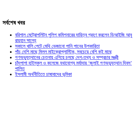
সর্বশেষ খবর
বরিশাল মেট্রোপলিটন পুলিশ কমিশনারের দায়িত্ব গ্রহণ করলেন ডিআইজি আবু
রায়হান সালেহ্
সকালে খালি পেটে মেথি ভেজানো পানি পানের উপকারিতা
পাঁচ দেশি মাছে মিলল মাইক্রোপ্লাস্টিক, সবচেয়ে বেশি কই মাছে
গণঅভ্যুত্থানের চেতনায় এগিয়ে চলছে দেশ-তথ্য ও সম্প্রচার মন্ত্রী
চাঁদপাশা হাইস্কুল ও কলেজে যথাযোগ্য মর্যাদায় ‘জুলাই গণঅভ্যুত্থান দিবস’
পালিত
ইসলামী অর্থনীতিতে চাষাবাদের ভূমিকা