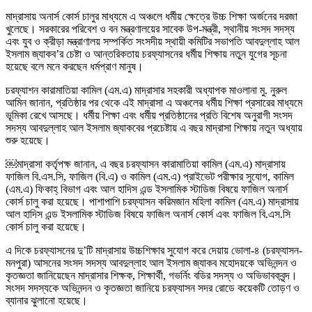
মাদ্রাসায় অনার্স কোর্স চালুর মাধ্যমে এ অঞ্চলে ধর্মীয় ক্ষেত্রে উচ্চ শিক্ষা অর্জনের দরজা
খুলেছে। সরকারের পরিবেশ ও বন মন্ত্রণালয়ের সাবেক উপ-মন্ত্রী, স্থানীয় সংসদ সদস্য
এবং যুব ও ক্রীড়া মন্ত্রাণালয় সম্পর্কিত সংসদীয় স্থায়ী কমিটির সভাপতি আবদুল্লাহ আল
ইসলাম জ্যাকব’র চেষ্টা ও আন্তরিকতায় চরফ্যাসনের ধর্মীয় শিক্ষায় নতুন যুগের সূচনা
হয়েছে বলে মনে করছেন ধর্মপ্রাণ মানুষ।
চরফ্যাশন কারামাতিয়া কামিল (এম.এ) মাদ্রাসার সহকারী অধ্যাপক মাওলানা মু. নুরুল
আমিন জানান, প্রতিষ্ঠার পর থেকে এই মাদ্রাসা এ অঞ্চলের ধর্মীয় শিক্ষা প্রসারের মাধ্যমে
ভূমিকা রেখে আসছে। ধর্মীয় শিক্ষা এবং ধর্মীয় প্রতিষ্ঠানের প্রতি বিশেষ অনুরাগী সংসদ
সদস্য আবদুল্লাহ আল ইসলাম জ্যাকবের প্রচেষ্টায় এ বছর মাদ্রাসা শিক্ষায় নতুন অধ্যায়
শুরু হয়েছে।
￼মাদ্রাসা কর্তৃপক্ষ জানান, এ বছর চরফ্যাসন কারামাতিয়া কামিল (এম.এ) মাদ্রাসায়
ফাজিল বি.এস.সি, ফাজিল (বি.এ) ও কামিল (এম.এ) প্রাইভেট পরীক্ষার সুযোগ, কামিল
(এম.এ) ফিকাহ্ বিভাগ এবং আল হাদিস এন্ড ইসলামিক স্টাডিজ বিষয়ে ফাজিল অনার্স
কোর্স চালু করা হয়েছে। পাশাপাশি চরফ্যাসন করিমজান মহিলা কামিল (এম.এ) মাদ্রাসায়
আল হাদিস এন্ড ইসলামিক স্টাডিজ বিষয়ে ফাজিল অনার্স কোর্স এবং ফাজিল বি.এস.সি
কোর্স চালু করা হয়েছে।
এ দিকে চরফ্যাসনের দু’টি মাদ্রাসায় উচ্চশিক্ষার সুযোগ করে দেয়ায় ভোলা-৪ (চরফ্যাসন-
মনপুরা) আসনের সংসদ সদস্য আবদুল্লাহ আল ইসলাম জ্যাকব মহোদয়কে অভিনন্দন ও
কৃতজ্ঞতা জানিয়েছেন মাদ্রাসার শিক্ষক, শিক্ষার্থী, গভর্নিং বডির সদস্য ও অভিভাবকবৃন্দ।
সংসদ সদস্যকে অভিনন্দন ও কৃতজ্ঞতা জানিয়ে চরফ্যাসন সদর রোডে কয়েকটি তোড়ণ ও
ব্যানার ঝুলানো হয়েছে।