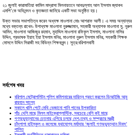
২১ জুলাই কারামাতিয়া কামিল মাদ্রাসা মিলনায়তনে আবদুল্লাহ আল ইসলাম জ্যাকব
এমপি’কে অভিনন্দন ও কৃতজ্ঞতা জানিয়ে একটি সভা অনুষ্ঠিত হয়।
উক্ত সভায় সভাপতিত্ব করেন অধ্যক্ষ মাওলানা মোঃ আশরাফ আলী। এ সময় অন্যান্যর
মধ্যে বক্তব্য রাখেন- উপাধ্যক্ষ মাওলানা নুরুজ্জামান, সহকারী অধ্যাপক মাওলানা মু. নূরুল
আমিন, মাওলানা আজিজুর রহমান, মুহাদ্দিস মাওলানা রফিকুল ইসলাম, মাওলানা নাসির
উদ্দিন, প্রভাষক ইয়াহ ইয়া ইসলাম মনির, মাওলানা নুরুল ইসলাম মনির, সহকারী শিক্ষক
মোসলে উদ্দিন সিরাজী সহ বিভিন্ন শিক্ষকবৃন্দ। সুত্র:বরিশালবানী
সর্বশেষ খবর
বরিশাল মেট্রোপলিটন পুলিশ কমিশনারের দায়িত্ব গ্রহণ করলেন ডিআইজি আবু
রায়হান সালেহ্
সকালে খালি পেটে মেথি ভেজানো পানি পানের উপকারিতা
পাঁচ দেশি মাছে মিলল মাইক্রোপ্লাস্টিক, সবচেয়ে বেশি কই মাছে
গণঅভ্যুত্থানের চেতনায় এগিয়ে চলছে দেশ-তথ্য ও সম্প্রচার মন্ত্রী
চাঁদপাশা হাইস্কুল ও কলেজে যথাযোগ্য মর্যাদায় ‘জুলাই গণঅভ্যুত্থান দিবস’
পালিত
ইসলামী অর্থনীতিতে চাষাবাদের ভূমিকা