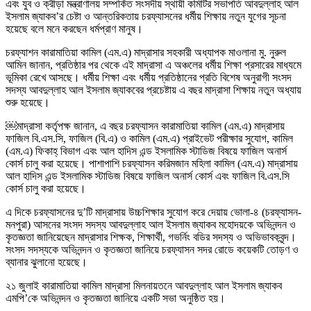
এবং যুব ও ক্রীড়া মন্ত্রাণালয় সম্পর্কিত সংসদীয় স্থায়ী কমিটির সভাপতি আবদুল্লাহ আল
ইসলাম জ্যাকব’র চেষ্টা ও আন্তরিকতায় চরফ্যাসনের ধর্মীয় শিক্ষায় নতুন যুগের সূচনা
হয়েছে বলে মনে করছেন ধর্মপ্রাণ মানুষ।
চরফ্যাশন কারামাতিয়া কামিল (এম.এ) মাদ্রাসার সহকারী অধ্যাপক মাওলানা মু. নুরুল
আমিন জানান, প্রতিষ্ঠার পর থেকে এই মাদ্রাসা এ অঞ্চলের ধর্মীয় শিক্ষা প্রসারের মাধ্যমে
ভূমিকা রেখে আসছে। ধর্মীয় শিক্ষা এবং ধর্মীয় প্রতিষ্ঠানের প্রতি বিশেষ অনুরাগী সংসদ
সদস্য আবদুল্লাহ আল ইসলাম জ্যাকবের প্রচেষ্টায় এ বছর মাদ্রাসা শিক্ষায় নতুন অধ্যায়
শুরু হয়েছে।
￼মাদ্রাসা কর্তৃপক্ষ জানান, এ বছর চরফ্যাসন কারামাতিয়া কামিল (এম.এ) মাদ্রাসায়
ফাজিল বি.এস.সি, ফাজিল (বি.এ) ও কামিল (এম.এ) প্রাইভেট পরীক্ষার সুযোগ, কামিল
(এম.এ) ফিকাহ্ বিভাগ এবং আল হাদিস এন্ড ইসলামিক স্টাডিজ বিষয়ে ফাজিল অনার্স
কোর্স চালু করা হয়েছে। পাশাপাশি চরফ্যাসন করিমজান মহিলা কামিল (এম.এ) মাদ্রাসায়
আল হাদিস এন্ড ইসলামিক স্টাডিজ বিষয়ে ফাজিল অনার্স কোর্স এবং ফাজিল বি.এস.সি
কোর্স চালু করা হয়েছে।
এ দিকে চরফ্যাসনের দু’টি মাদ্রাসায় উচ্চশিক্ষার সুযোগ করে দেয়ায় ভোলা-৪ (চরফ্যাসন-
মনপুরা) আসনের সংসদ সদস্য আবদুল্লাহ আল ইসলাম জ্যাকব মহোদয়কে অভিনন্দন ও
কৃতজ্ঞতা জানিয়েছেন মাদ্রাসার শিক্ষক, শিক্ষার্থী, গভর্নিং বডির সদস্য ও অভিভাবকবৃন্দ।
সংসদ সদস্যকে অভিনন্দন ও কৃতজ্ঞতা জানিয়ে চরফ্যাসন সদর রোডে কয়েকটি তোড়ণ ও
ব্যানার ঝুলানো হয়েছে।
২১ জুলাই কারামাতিয়া কামিল মাদ্রাসা মিলনায়তনে আবদুল্লাহ আল ইসলাম জ্যাকব
এমপি’কে অভিনন্দন ও কৃতজ্ঞতা জানিয়ে একটি সভা অনুষ্ঠিত হয়।