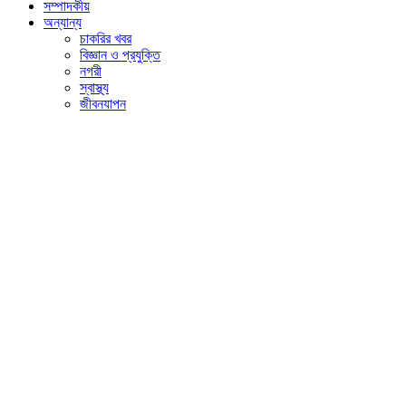
সম্পাদকীয়
অন্যান্য
চাকরির খবর
বিজ্ঞান ও প্রযুক্তি
নগরী
স্বাস্থ্য
জীবনযাপন