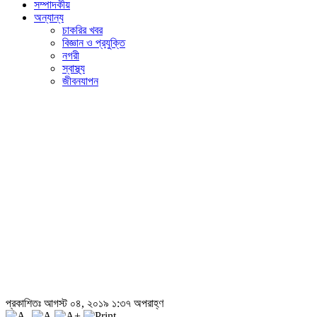
সম্পাদকীয়
অন্যান্য
চাকরির খবর
বিজ্ঞান ও প্রযুক্তি
নগরী
স্বাস্থ্য
জীবনযাপন
প্রকাশিতঃ আগস্ট ০৪, ২০১৯ ১:৩৭ অপরাহ্ণ