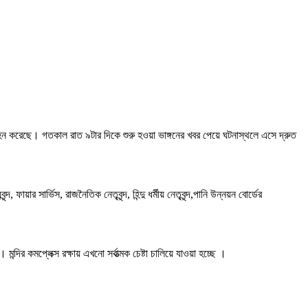
 গ্রহন করেছে। গতকাল রাত ৯টার দিকে শুরু হওয়া ভাঙ্গনের খবর পেয়ে ঘটনাস্থলে এসে দ্রুত
ায়ার সার্ভিস, রাজনৈতিক নেতৃবৃন্দ, হিন্দু ধর্মীয় নেতৃবৃন্দ,পানি উন্নয়ন বোর্ডের
ির কমপ্লেক্স রক্ষায় এখনো সর্বাত্মক চেষ্টা চালিয়ে যাওয়া হচ্ছে ।