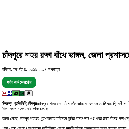
চাঁদপুরে শহর রক্ষা বাঁধে ভাঙ্গন, জেলা প্রশাস
রবিবার, আগস্ট ৪, ২০১৯ ১:৩৭ অপরাহ্ণ
ফটো কার্ড জেনারেটর
৫৫
নিজস্ব প্রতিনিধি,চাঁদপুর:
চাঁদপুরে শহর রক্ষা বাঁধে হঠৎ ভাঙ্গনে বেশ কয়েকটি ঘরবাড়ি নদী
জিও ব্যাগ ফেলানোর কাজ চলছে।
জানা গেছে, চাঁদপুর শহরের পুরাণবাজার হরিসভা মন্দির কমপ্লেক্স এর শহর রক্ষা বাঁধের সম্ম
খবর পেয়ে জেলা প্রশাসনের অতিরিক্ত জেলা ম্যাজিস্ট্রেট আবদুল্লাহ আল মাহমুদ জামান, নির্বাহী 