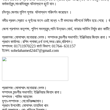
কর্মকর্তাবৃন্দ,সাংবাদিকবৃন্দ ঘটনাস্থলে ছুটে যান।
চাঁদপুর জেলার পুলিশ সুপার
ঘটনাস্থল পরিদর্শন করেছেন ।
নদীর প্রবল স্রোত ও ঘূর্ণনের ফলে এরই মধ্যে ৭ টি বসতঘর নদীগর্ভে বিলীন হয়ে গেছে । বাঁ
জেলা প্রশাসন কতৃপক্ষ, পুলিশ সদস্যবৃন্দ,পানি উন্নয়ন বোর্ড, ফায়ার সার্ভিস নির্ঘুম রাত কাটিয়ে
প্রকাশক: মোসাম্মাৎ মনোয়ারা বেগম। সম্পাদক মন্ডলীর সভাপতি: ইঞ্জিনিয়ার জিহাদ রানা। সম
প্রধান কার্যালয় : রশিদ প্লাজা,৪র্থ তলা,সদর রোড,বরিশাল।
সম্পাদক: 01711970223 বার্তা বিভাগ: 01764- 631157
ইমেল: sohelahamed2447@gmail.com
প্রকাশক: মোসাম্মাৎ মনোয়ারা বেগম।
সম্পাদক মন্ডলীর সভাপতি: ইঞ্জিনিয়ার জিহাদ রানা।
সম্পাদক : শামিম আহমেদ
যুগ্ন-সম্পাদক : মো:মনিরুজ্জামান।
প্রধান উপদেষ্টা: মোসাম্মৎ তাহমিনা খান
বার্তা সম্পাদক : মো: শহিদুল ইসলাম।