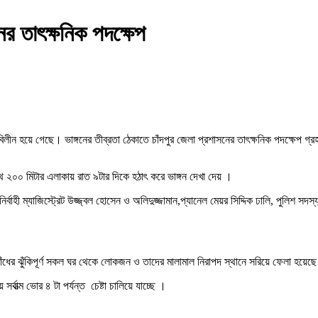
নের তাৎক্ষনিক পদক্ষেপ
তে বিলীন হয়ে গেছে। ভাঙ্গনের তীব্রতা ঠেকাতে চাঁদপুর জেলা প্রশাসনের তাৎক্ষনিক পদক্ষেপ
ূখস্থ ২০০ মিটার এলাকায় রাত ৯টার দিকে হঠাৎ করে ভাঙ্গন দেখা দেয় ।
ম্যাজিস্ট্রেট উজ্জ্বল হোসেন ও অলিদুজ্জামান,প্যানেল মেয়র সিদ্দিক ঢালি, পুলিশ সদস্যবৃন্দ, ফ
ধের ঝুঁকিপূর্ণ সকল ঘর থেকে লোকজন ও তাদের মালামাল নিরাপদ স্থানে সরিয়ে ফেলা হয়েছে। মন্দ
 সর্বাত্ম ভোর ৪ টা পর্যন্ত চেষ্টা চালিয়ে যাচ্ছে ।