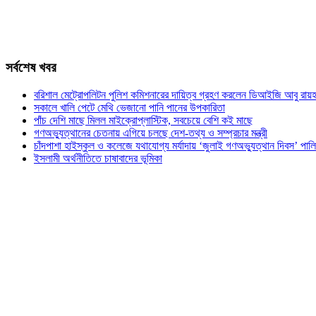
সর্বশেষ খবর
বরিশাল মেট্রোপলিটন পুলিশ কমিশনারের দায়িত্ব গ্রহণ করলেন ডিআইজি আবু রায়হ
সকালে খালি পেটে মেথি ভেজানো পানি পানের উপকারিতা
পাঁচ দেশি মাছে মিলল মাইক্রোপ্লাস্টিক, সবচেয়ে বেশি কই মাছে
গণঅভ্যুত্থানের চেতনায় এগিয়ে চলছে দেশ-তথ্য ও সম্প্রচার মন্ত্রী
চাঁদপাশা হাইস্কুল ও কলেজে যথাযোগ্য মর্যাদায় ‘জুলাই গণঅভ্যুত্থান দিবস’ পাল
ইসলামী অর্থনীতিতে চাষাবাদের ভূমিকা