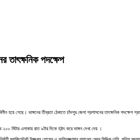
নের তাৎক্ষনিক পদক্ষেপ
তে বিলীন হয়ে গেছে। ভাঙ্গনের তীব্রতা ঠেকাতে চাঁদপুর জেলা প্রশাসনের তাৎক্ষনিক পদক্ষেপ
ূখস্থ ২০০ মিটার এলাকায় রাত ৯টার দিকে হঠাৎ করে ভাঙ্গন দেখা দেয় ।
ম্যাজিস্ট্রেট উজ্জ্বল হোসেন ও অলিদুজ্জামান,প্যানেল মেয়র সিদ্দিক ঢালি, পুলিশ সদস্যবৃন্দ, ফ