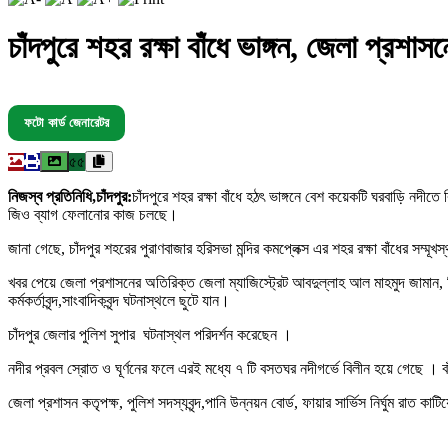
চাঁদপুরে শহর রক্ষা বাঁধে ভাঙ্গন, জেলা প্রশাস
ফটো কার্ড জেনারেটর
৫৫
নিজস্ব প্রতিনিধি,চাঁদপুর:
চাঁদপুরে শহর রক্ষা বাঁধে হঠৎ ভাঙ্গনে বেশ কয়েকটি ঘরবাড়ি নদী
জিও ব্যাগ ফেলানোর কাজ চলছে।
জানা গেছে, চাঁদপুর শহরের পুরাণবাজার হরিসভা মন্দির কমপ্লেক্স এর শহর রক্ষা বাঁধের সম্ম
খবর পেয়ে জেলা প্রশাসনের অতিরিক্ত জেলা ম্যাজিস্ট্রেট আবদুল্লাহ আল মাহমুদ জামান, নির্বাহী 
কর্মকর্তাবৃন্দ,সাংবাদিকবৃন্দ ঘটনাস্থলে ছুটে যান।
চাঁদপুর জেলার পুলিশ সুপার
ঘটনাস্থল পরিদর্শন করেছেন ।
নদীর প্রবল স্রোত ও ঘূর্ণনের ফলে এরই মধ্যে ৭ টি বসতঘর নদীগর্ভে বিলীন হয়ে গেছে । বাঁ
জেলা প্রশাসন কতৃপক্ষ, পুলিশ সদস্যবৃন্দ,পানি উন্নয়ন বোর্ড, ফায়ার সার্ভিস নির্ঘুম রাত কাটিয়ে