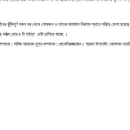
ধের ঝুঁকিপূর্ণ সকল ঘর থেকে লোকজন ও তাদের মালামাল নিরাপদ স্থানে সরিয়ে ফেলা হয়েছে। মন্দ
 সর্বাত্ম ভোর ৪ টা পর্যন্ত চেষ্টা চালিয়ে যাচ্ছে ।
্পাদক : শামিম আহমেদ যুগ্ন-সম্পাদক : মো:মনিরুজ্জামান। প্রধান উপদেষ্টা: মোসাম্মৎ তাহম