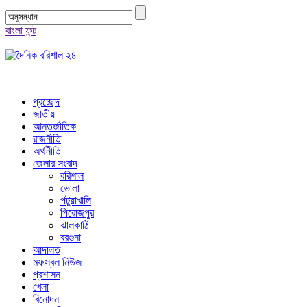
বাংলা ফন্ট
প্রচ্ছেদ
জাতীয়
আন্তর্জাতিক
রাজনীতি
অর্থনীতি
জেলার সংবাদ
বরিশাল
ভোলা
পটুয়াখালি
পিরোজপুর
ঝালকাঠি
বরগুনা
আদালত
মফস্বল নিউজ
প্রশাসন
খেলা
বিনোদন