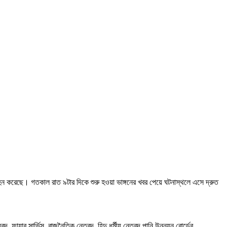
 গ্রহন করেছে। গতকাল রাত ৯টার দিকে শুরু হওয়া ভাঙ্গনের খবর পেয়ে ঘটনাস্থলে এসে দ্রুত
ায়ার সার্ভিস, রাজনৈতিক নেতৃবৃন্দ, হিন্দু ধর্মীয় নেতৃবৃন্দ,পানি উন্নয়ন বোর্ডের