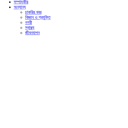
সম্পাদকীয়
অন্যান্য
চাকরির খবর
বিজ্ঞান ও প্রযুক্তি
নগরী
স্বাস্থ্য
জীবনযাপন