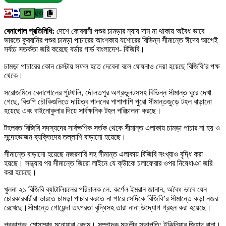
৫৩
বেনাপোল প্রতিনিধি:
দেশে কোরবানী পশুর চামড়ার ন্যায দাম না থাকায় অবৈধ ভাবে
ভারতে কুরবানির পশুর চামড়া পাচারের আংশকায় যশোরের বিভিন্ন সীমান্তে ঈদের আগেই
সর্বচ্চ সতর্কতা জরি করেছে বর্ডার গার্ড বাংলাদেশ- বিজিবি।
চামড়া পাচারের কোন চেস্টায় সফল হতে দেবেনা বলে ঘোষনাও দেয়া হয়েছে বিজিবি’র পক্ষ
থেকে।
সরোজমিনে বেনাপোলের পুটখালি, দৌলতপুর অগ্রভুলটসসহ বিভিন্ন সীমান্ত ঘুরে দেখা
গেছে, বিওপি চৌকিগুলিতে দায়িত্ব পালনের পাশাপাশি পুরো সীমান্তজুড়ে টহল বাড়ানো
হয়েছে এবং বাইনোকুলার দিয়ে সার্বক্ষনিক টহল পরিচালনা করছে।
টহলরত বিজিবি সদস্যদের সার্বক্ষণিক সর্তক থেকে সীমান্ত এলাকায় চামড়া পাচার না হয় ও
সন্দেহভাজন ব্যক্তিদের তল্লাশি বাড়ানো হয়েছে।
সীমান্তে বাড়ানো হয়েছে নজরদারি সহ সীমান্ত এলাকায় বিজিবি সংখ্যাও বৃদ্ধি করা
হয়ছে। সন্ধ্যার পর সীমান্তে জিরো লাইনে যে ক্উাকে চলাফেরার ওপর নিষেধাঞা জরি
করা হয়েছে।
খুলনা ২১ বিজিবি ব্যাটালিয়নের পরিচালক লে. কর্ণেল ইমরান জানান, অবৈধ ভাবে যেন
চোরকারবারীরা ভারতে চামড়া পাচার করতে না পারে সেদিকে বিজিবি’র সীমান্তে কড়া নজর
রেখেছে।সীমান্তে গোয়েন্দা তৎপরতা বৃদ্ধিসহ তারা নানা উদ্যোগ গ্রহন করা হয়েছে।
প্রকাশক: মোসাম্মাৎ মনোয়ারা বেগম। সম্পাদক মন্ডলীর সভাপতি: ইঞ্জিনিয়ার জিহাদ রানা।