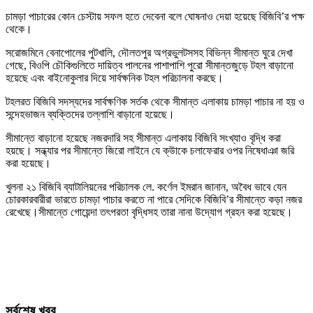
চামড়া পাচারের কোন চেস্টায় সফল হতে দেবেনা বলে ঘোষনাও দেয়া হয়েছে বিজিবি’র পক্ষ
থেকে।
সরোজমিনে বেনাপোলের পুটখালি, দৌলতপুর অগ্রভুলটসসহ বিভিন্ন সীমান্ত ঘুরে দেখা
গেছে, বিওপি চৌকিগুলিতে দায়িত্ব পালনের পাশাপাশি পুরো সীমান্তজুড়ে টহল বাড়ানো
হয়েছে এবং বাইনোকুলার দিয়ে সার্বক্ষনিক টহল পরিচালনা করছে।
টহলরত বিজিবি সদস্যদের সার্বক্ষণিক সর্তক থেকে সীমান্ত এলাকায় চামড়া পাচার না হয় ও
সন্দেহভাজন ব্যক্তিদের তল্লাশি বাড়ানো হয়েছে।
সীমান্তে বাড়ানো হয়েছে নজরদারি সহ সীমান্ত এলাকায় বিজিবি সংখ্যাও বৃদ্ধি করা
হয়ছে। সন্ধ্যার পর সীমান্তে জিরো লাইনে যে ক্উাকে চলাফেরার ওপর নিষেধাঞা জরি
করা হয়েছে।
খুলনা ২১ বিজিবি ব্যাটালিয়নের পরিচালক লে. কর্ণেল ইমরান জানান, অবৈধ ভাবে যেন
চোরকারবারীরা ভারতে চামড়া পাচার করতে না পারে সেদিকে বিজিবি’র সীমান্তে কড়া নজর
রেখেছে।সীমান্তে গোয়েন্দা তৎপরতা বৃদ্ধিসহ তারা নানা উদ্যোগ গ্রহন করা হয়েছে।
সর্বশেষ খবর