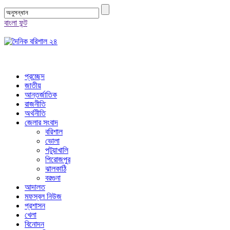
বাংলা ফন্ট
প্রচ্ছেদ
জাতীয়
আন্তর্জাতিক
রাজনীতি
অর্থনীতি
জেলার সংবাদ
বরিশাল
ভোলা
পটুয়াখালি
পিরোজপুর
ঝালকাঠি
বরগুনা
আদালত
মফস্বল নিউজ
প্রশাসন
খেলা
বিনোদন