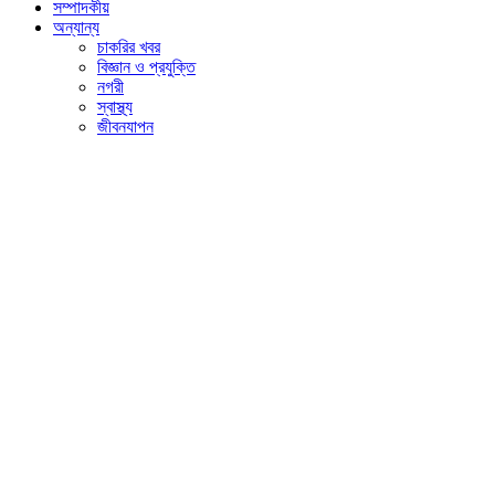
সম্পাদকীয়
অন্যান্য
চাকরির খবর
বিজ্ঞান ও প্রযুক্তি
নগরী
স্বাস্থ্য
জীবনযাপন