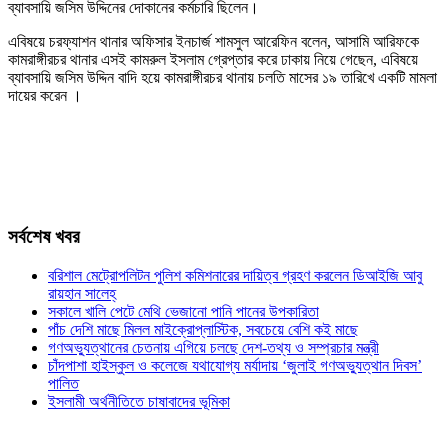
ব্যাবসায়ি জসিম উদ্দিনের দোকানের কর্মচারি ছিলেন।
এবিষয়ে চরফ্যাশন থানার অফিসার ইনচার্জ শামসুল আরেফিন বলেন, আসামি আরিফকে
কামরাঙ্গীরচর থানার এসই কামরুল ইসলাম গ্রেপ্তার করে ঢাকায় নিয়ে গেছেন, এবিষয়ে
ব্যাবসায়ি জসিম উদ্দিন বাদি হয়ে কামরাঙ্গীরচর থানায় চলতি মাসের ১৯ তারিখে একটি মামলা
দায়ের করেন ।
সর্বশেষ খবর
বরিশাল মেট্রোপলিটন পুলিশ কমিশনারের দায়িত্ব গ্রহণ করলেন ডিআইজি আবু
রায়হান সালেহ্
সকালে খালি পেটে মেথি ভেজানো পানি পানের উপকারিতা
পাঁচ দেশি মাছে মিলল মাইক্রোপ্লাস্টিক, সবচেয়ে বেশি কই মাছে
গণঅভ্যুত্থানের চেতনায় এগিয়ে চলছে দেশ-তথ্য ও সম্প্রচার মন্ত্রী
চাঁদপাশা হাইস্কুল ও কলেজে যথাযোগ্য মর্যাদায় ‘জুলাই গণঅভ্যুত্থান দিবস’
পালিত
ইসলামী অর্থনীতিতে চাষাবাদের ভূমিকা