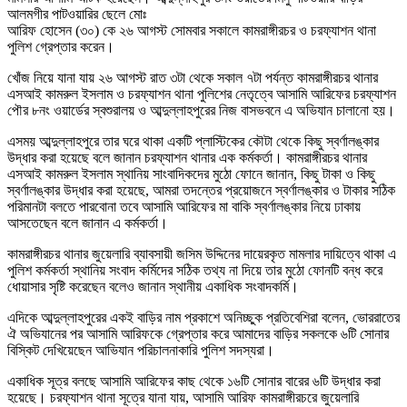
আলমগীর পাটওয়ারির ছেলে মোঃ
আরিফ হোসেন (৩০) কে ২৬ আগস্ট সোমবার সকালে কামরাঙ্গীরচর ও চরফ্যাশন থানা
পুলিশ গ্রেপ্তার করেন।
খোঁজ নিয়ে যানা যায় ২৬ আগস্ট রাত ৩টা থেকে সকাল ৭টা পর্যন্ত কামরাঙ্গীরচর থানার
এসআই কামরুল ইসলাম ও চরফ্যাশন থানা পুলিশের নেতৃত্বে আসামি আরিফের চরফ্যাশন
পৌর ৮নং ওয়ার্ডের স্বশুরালয় ও আব্দুল্লাহপুরের নিজ বাসভবনে এ অভিযান চালানো হয়।
এসময় আব্দুল্লাহপুরে তার ঘরে থাকা একটি প্লাস্টিকের কৌটা থেকে কিছু স্বর্ণালঙ্কার
উদ্ধার করা হয়েছে বলে জানান চরফ্যাশন থানার এক কর্মকর্তা। কামরাঙ্গীরচর থানার
এসআই কামরুল ইসলাম স্থানিয় সাংবাদিকদের মুঠো ফোনে জানান, কিছু টাকা ও কিছু
স্বর্ণালঙ্কার উদ্ধার করা হয়েছে, আমরা তদন্তের প্রয়োজনে স্বর্ণালঙ্কার ও টাকার সঠিক
পরিমানটা বলতে পারবোনা তবে আসামি আরিফের মা বাকি স্বর্ণালঙ্কার নিয়ে ঢাকায়
আসতেছেন বলে জানান এ কর্মকর্তা।
কামরাঙ্গীরচর থানার জুয়েলারি ব্যাবসায়ী জসিম উদ্দিনের দায়েরকৃত মামলার দায়িত্বে থাকা এ
পুলিশ কর্মকর্তা স্থানিয় সংবাদ কর্মিদের সঠিক তথ্য না দিয়ে তার মুঠো ফোনটি বন্ধ করে
ধোয়াসার সৃষ্টি করেছেন বলেও জানান স্থানীয় একাধিক সংবাদকর্মি।
এদিকে আব্দুল্লাহপুরের একই বাড়ির নাম প্রকাশে অনিচ্ছুক প্রতিবেশিরা বলেন, ভোররাতের
ঐ অভিযানের পর আসামি আরিফকে গ্রেপ্তার করে আমাদের বাড়ির সকলকে ৬টি সোনার
বিস্কিট দেখিয়েছেন আভিযান পরিচালনাকারি পুলিশ সদস্যরা।
একাধিক সূত্র বলছে আসামি আরিফের কাছ থেকে ১৬টি সোনার বারের ৬টি উদ্ধার করা
হয়েছে। চরফ্যাশন থানা সূত্রে যানা যায়, আসামি আরিফ কামরাঙ্গীরচরে জুয়েলারি