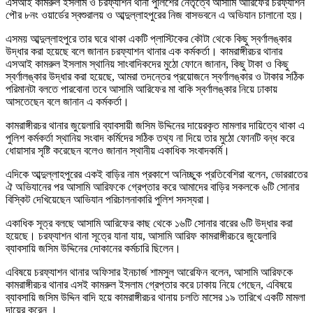
এসআই কামরুল ইসলাম ও চরফ্যাশন থানা পুলিশের নেতৃত্বে আসামি আরিফের চরফ্যাশন
পৌর ৮নং ওয়ার্ডের স্বশুরালয় ও আব্দুল্লাহপুরের নিজ বাসভবনে এ অভিযান চালানো হয়।
এসময় আব্দুল্লাহপুরে তার ঘরে থাকা একটি প্লাস্টিকের কৌটা থেকে কিছু স্বর্ণালঙ্কার
উদ্ধার করা হয়েছে বলে জানান চরফ্যাশন থানার এক কর্মকর্তা। কামরাঙ্গীরচর থানার
এসআই কামরুল ইসলাম স্থানিয় সাংবাদিকদের মুঠো ফোনে জানান, কিছু টাকা ও কিছু
স্বর্ণালঙ্কার উদ্ধার করা হয়েছে, আমরা তদন্তের প্রয়োজনে স্বর্ণালঙ্কার ও টাকার সঠিক
পরিমানটা বলতে পারবোনা তবে আসামি আরিফের মা বাকি স্বর্ণালঙ্কার নিয়ে ঢাকায়
আসতেছেন বলে জানান এ কর্মকর্তা।
কামরাঙ্গীরচর থানার জুয়েলারি ব্যাবসায়ী জসিম উদ্দিনের দায়েরকৃত মামলার দায়িত্বে থাকা এ
পুলিশ কর্মকর্তা স্থানিয় সংবাদ কর্মিদের সঠিক তথ্য না দিয়ে তার মুঠো ফোনটি বন্ধ করে
ধোয়াসার সৃষ্টি করেছেন বলেও জানান স্থানীয় একাধিক সংবাদকর্মি।
এদিকে আব্দুল্লাহপুরের একই বাড়ির নাম প্রকাশে অনিচ্ছুক প্রতিবেশিরা বলেন, ভোররাতের
ঐ অভিযানের পর আসামি আরিফকে গ্রেপ্তার করে আমাদের বাড়ির সকলকে ৬টি সোনার
বিস্কিট দেখিয়েছেন আভিযান পরিচালনাকারি পুলিশ সদস্যরা।
একাধিক সূত্র বলছে আসামি আরিফের কাছ থেকে ১৬টি সোনার বারের ৬টি উদ্ধার করা
হয়েছে। চরফ্যাশন থানা সূত্রে যানা যায়, আসামি আরিফ কামরাঙ্গীরচরে জুয়েলারি
ব্যাবসায়ি জসিম উদ্দিনের দোকানের কর্মচারি ছিলেন।
এবিষয়ে চরফ্যাশন থানার অফিসার ইনচার্জ শামসুল আরেফিন বলেন, আসামি আরিফকে
কামরাঙ্গীরচর থানার এসই কামরুল ইসলাম গ্রেপ্তার করে ঢাকায় নিয়ে গেছেন, এবিষয়ে
ব্যাবসায়ি জসিম উদ্দিন বাদি হয়ে কামরাঙ্গীরচর থানায় চলতি মাসের ১৯ তারিখে একটি মামলা
দায়ের করেন ।