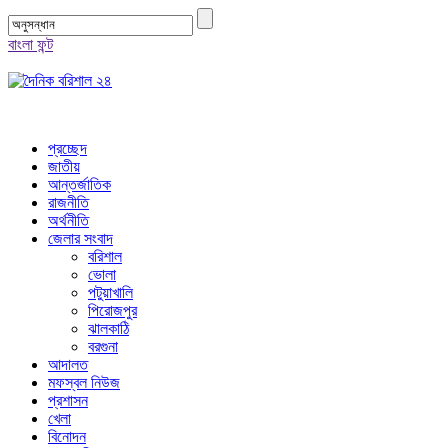
বাংলা ফন্ট
প্রচ্ছেদ
জাতীয়
আন্তর্জাতিক
রাজনীতি
অর্থনীতি
জেলার সংবাদ
বরিশাল
ভোলা
পটুয়াখালি
পিরোজপুর
ঝালকাঠি
বরগুনা
আদালত
মফস্বল নিউজ
প্রশাসন
খেলা
বিনোদন