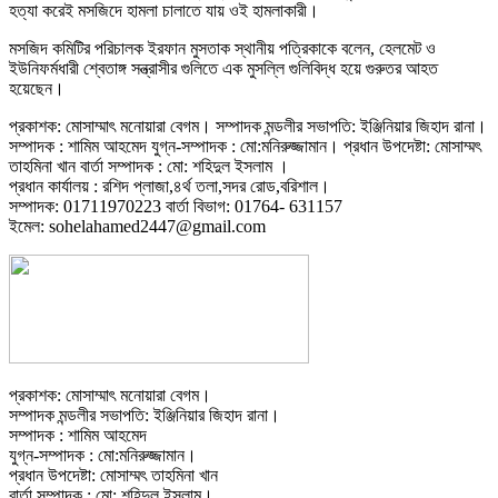
হত্যা করেই মসজিদে হামলা চালাতে যায় ওই হামলাকারী।
মসজিদ কমিটির পরিচালক ইরফান মুসতাক স্থানীয় পত্রিকাকে বলেন, হেলমেট ও
ইউনিফর্মধারী শ্বেতাঙ্গ সন্ত্রাসীর গুলিতে এক মুসল্লি গুলিবিদ্ধ হয়ে গুরুতর আহত
হয়েছেন।
প্রকাশক: মোসাম্মাৎ মনোয়ারা বেগম। সম্পাদক মন্ডলীর সভাপতি: ইঞ্জিনিয়ার জিহাদ রানা।
সম্পাদক : শামিম আহমেদ যুগ্ন-সম্পাদক : মো:মনিরুজ্জামান। প্রধান উপদেষ্টা: মোসাম্মৎ
তাহমিনা খান বার্তা সম্পাদক : মো: শহিদুল ইসলাম ।
প্রধান কার্যালয় : রশিদ প্লাজা,৪র্থ তলা,সদর রোড,বরিশাল।
সম্পাদক: 01711970223 বার্তা বিভাগ: 01764- 631157
ইমেল: sohelahamed2447@gmail.com
প্রকাশক: মোসাম্মাৎ মনোয়ারা বেগম।
সম্পাদক মন্ডলীর সভাপতি: ইঞ্জিনিয়ার জিহাদ রানা।
সম্পাদক : শামিম আহমেদ
যুগ্ন-সম্পাদক : মো:মনিরুজ্জামান।
প্রধান উপদেষ্টা: মোসাম্মৎ তাহমিনা খান
বার্তা সম্পাদক : মো: শহিদুল ইসলাম।