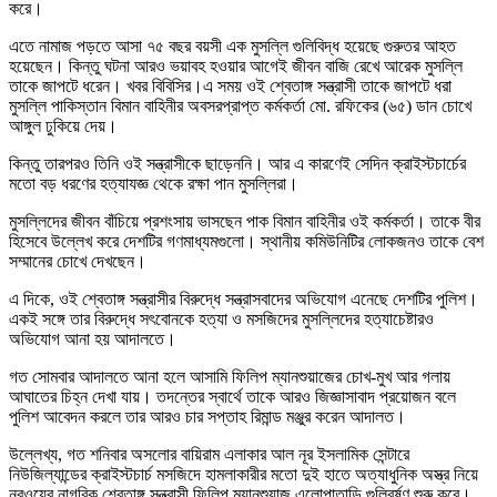
করে।
এতে নামাজ পড়তে আসা ৭৫ বছর বয়সী এক মুসল্লি গুলিবিদ্ধ হয়েছে গুরুতর আহত
হয়েছেন। কিন্তু ঘটনা আরও ভয়াবহ হওয়ার আগেই জীবন বাজি রেখে আরেক মুসল্লি
তাকে জাপটে ধরেন। খবর বিবিসির।এ সময় ওই শ্বেতাঙ্গ সন্ত্রাসী তাকে জাপটে ধরা
মুসল্লি পাকিস্তান বিমান বাহিনীর অবসরপ্রাপ্ত কর্মকর্তা মো. রফিকের (৬৫) ডান চোখে
আঙ্গুল ঢুকিয়ে দেয়।
কিন্তু তারপরও তিনি ওই সন্ত্রাসীকে ছাড়েননি। আর এ কারণেই সেদিন ক্রাইস্টচার্চের
মতো বড় ধরণের হত্যাযজ্ঞ থেকে রক্ষা পান মুসল্লিরা।
মুসল্লিদের জীবন বাঁচিয়ে প্রশংসায় ভাসছেন পাক বিমান বাহিনীর ওই কর্মকর্তা। তাকে বীর
হিসেবে উল্লেখ করে দেশটির গণমাধ্যমগুলো। স্থানীয় কমিউনিটির লোকজনও তাকে বেশ
সম্মানের চোখে দেখছেন।
এ দিকে, ওই শ্বেতাঙ্গ সন্ত্রাসীর বিরুদ্ধে সন্ত্রাসবাদের অভিযোগ এনেছে দেশটির পুলিশ।
একই সঙ্গে তার বিরুদ্ধে সৎবোনকে হত্যা ও মসজিদের মুসল্লিদের হত্যাচেষ্টারও
অভিযোগ আনা হয় আদালতে।
গত সোমবার আদালতে আনা হলে আসামি ফিলিপ ম্যানশুয়াজের চোখ-মুখ আর গলায়
আঘাতের চিহ্ন দেখা যায়। তদন্তের স্বার্থে তাকে আরও জিজ্ঞাসাবাদ প্রয়োজন বলে
পুলিশ আবেদন করলে তার আরও চার সপ্তাহ রিমান্ড মঞ্জুর করেন আদালত।
উল্লেখ্য, গত শনিবার অসলোর বায়িরাম এলাকার আল নূর ইসলামিক সেন্টারে
নিউজিল্যান্ডের ক্রাইস্টচার্চ মসজিদে হামলাকারীর মতো দুই হাতে অত্যাধুনিক অস্ত্র নিয়ে
নরওয়ের নাগরিক শ্বেতাঙ্গ সন্ত্রাসী ফিলিপ ম্যানশুয়াজ এলোপাতাড়ি গুলিবর্ষণ শুরু করে।