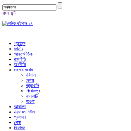
বাংলা ফন্ট
প্রচ্ছেদ
জাতীয়
আন্তর্জাতিক
রাজনীতি
অর্থনীতি
জেলার সংবাদ
বরিশাল
ভোলা
পটুয়াখালি
পিরোজপুর
ঝালকাঠি
বরগুনা
আদালত
মফস্বল নিউজ
প্রশাসন
খেলা
বিনোদন