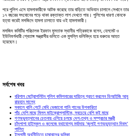
পরে পুলিশ এসে হামলাকারীকে আটক করেছে তার বাড়িতে অভিযান চালালে সেখানে তার
১৭ বছরের সৎবোনের পড়ে থাকা রক্তাক্ত লাশ দেখতে পায়। পুলিশের ধারণা বোনকে
হত্যা করেই মসজিদে হামলা চালাতে যায় ওই হামলাকারী।
মসজিদ কমিটির পরিচালক ইরফান মুসতাক স্থানীয় পত্রিকাকে বলেন, হেলমেট ও
ইউনিফর্মধারী শ্বেতাঙ্গ সন্ত্রাসীর গুলিতে এক মুসল্লি গুলিবিদ্ধ হয়ে গুরুতর আহত
হয়েছেন।
সর্বশেষ খবর
বরিশাল মেট্রোপলিটন পুলিশ কমিশনারের দায়িত্ব গ্রহণ করলেন ডিআইজি আবু
রায়হান সালেহ্
সকালে খালি পেটে মেথি ভেজানো পানি পানের উপকারিতা
পাঁচ দেশি মাছে মিলল মাইক্রোপ্লাস্টিক, সবচেয়ে বেশি কই মাছে
গণঅভ্যুত্থানের চেতনায় এগিয়ে চলছে দেশ-তথ্য ও সম্প্রচার মন্ত্রী
চাঁদপাশা হাইস্কুল ও কলেজে যথাযোগ্য মর্যাদায় ‘জুলাই গণঅভ্যুত্থান দিবস’
পালিত
ইসলামী অর্থনীতিতে চাষাবাদের ভূমিকা