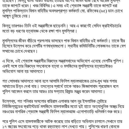
হয়েছেন। কিন্তু ঘটনা আরও ভয়াবহ হওয়ার আগেই জীবন বাজি রেখে আরেক মুসল্লি
তাকে জাপটে ধরেন। খবর বিবিসির।এ সময় ওই শ্বেতাঙ্গ সন্ত্রাসী তাকে জাপটে ধরা
মুসল্লি পাকিস্তান বিমান বাহিনীর অবসরপ্রাপ্ত কর্মকর্তা মো. রফিকের (৬৫) ডান চোখে
আঙ্গুল ঢুকিয়ে দেয়।
কিন্তু তারপরও তিনি ওই সন্ত্রাসীকে ছাড়েননি। আর এ কারণেই সেদিন ক্রাইস্টচার্চের
মতো বড় ধরণের হত্যাযজ্ঞ থেকে রক্ষা পান মুসল্লিরা।
মুসল্লিদের জীবন বাঁচিয়ে প্রশংসায় ভাসছেন পাক বিমান বাহিনীর ওই কর্মকর্তা। তাকে বীর
হিসেবে উল্লেখ করে দেশটির গণমাধ্যমগুলো। স্থানীয় কমিউনিটির লোকজনও তাকে বেশ
সম্মানের চোখে দেখছেন।
এ দিকে, ওই শ্বেতাঙ্গ সন্ত্রাসীর বিরুদ্ধে সন্ত্রাসবাদের অভিযোগ এনেছে দেশটির পুলিশ।
একই সঙ্গে তার বিরুদ্ধে সৎবোনকে হত্যা ও মসজিদের মুসল্লিদের হত্যাচেষ্টারও
অভিযোগ আনা হয় আদালতে।
গত সোমবার আদালতে আনা হলে আসামি ফিলিপ ম্যানশুয়াজের চোখ-মুখ আর গলায়
আঘাতের চিহ্ন দেখা যায়। তদন্তের স্বার্থে তাকে আরও জিজ্ঞাসাবাদ প্রয়োজন বলে
পুলিশ আবেদন করলে তার আরও চার সপ্তাহ রিমান্ড মঞ্জুর করেন আদালত।
উল্লেখ্য, গত শনিবার অসলোর বায়িরাম এলাকার আল নূর ইসলামিক সেন্টারে
নিউজিল্যান্ডের ক্রাইস্টচার্চ মসজিদে হামলাকারীর মতো দুই হাতে অত্যাধুনিক অস্ত্র নিয়ে
নরওয়ের নাগরিক শ্বেতাঙ্গ সন্ত্রাসী ফিলিপ ম্যানশুয়াজ এলোপাতাড়ি গুলিবর্ষণ শুরু করে।
পরে পুলিশ এসে হামলাকারীকে আটক করেছে তার বাড়িতে অভিযান চালালে সেখানে তার
১৭ বছরের সৎবোনের পড়ে থাকা রক্তাক্ত লাশ দেখতে পায়। পুলিশের ধারণা বোনকে