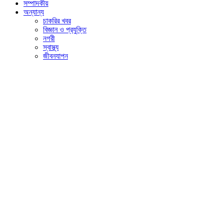
সম্পাদকীয়
অন্যান্য
চাকরির খবর
বিজ্ঞান ও প্রযুক্তি
নগরী
স্বাস্থ্য
জীবনযাপন