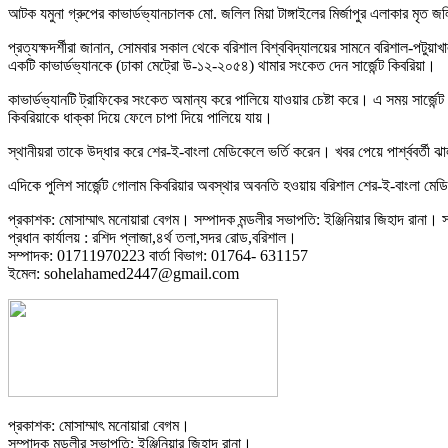
আটক যমুনা গ্রুপের কাভার্ডভ্যানচালক মো. জলিল মিয়া টাঙ্গাইলের মির্জাপুর এলাকার মৃত
প্রত্যক্ষদর্শীরা জানান, সোমবার সকাল থেকে বরিশাল বিশ্ববিদ্যালয়ের সামনে বরিশাল-পটুয়া
একটি কাভার্ডভ্যানকে (ঢাকা মেট্রো উ-১২-২০৫৪) থামার সংকেত দেন সার্জেন্ট কিবরিয়া।
কাভার্ডভ্যানটি ট্রাফিকের সংকেত অমান্য করে পালিয়ে যাওয়ার চেষ্টা করে। এ সময় সার্জ
কিবরিয়াকে ধাক্কা দিয়ে ফেলে চাপা দিয়ে পালিয়ে যায়।
স্থানীয়রা তাকে উদ্ধার করে শের-ই-বাংলা মেডিকেলে ভর্তি করেন। খবর পেয়ে পার্শ্ববর্ত
এদিকে পুলিশ সার্জেন্ট গোলাম কিবরিয়ার অবস্থার অবনতি হওয়ায় বরিশাল শের-ই-বাংলা মেডি
প্রকাশক: মোসাম্মাৎ মনোয়ারা বেগম। সম্পাদক মন্ডলীর সভাপতি: ইঞ্জিনিয়ার জিহাদ রানা। সম
প্রধান কার্যালয় : রশিদ প্লাজা,৪র্থ তলা,সদর রোড,বরিশাল।
সম্পাদক: 01711970223 বার্তা বিভাগ: 01764- 631157
ইমেল: sohelahamed2447@gmail.com
প্রকাশক: মোসাম্মাৎ মনোয়ারা বেগম।
সম্পাদক মন্ডলীর সভাপতি: ইঞ্জিনিয়ার জিহাদ রানা।