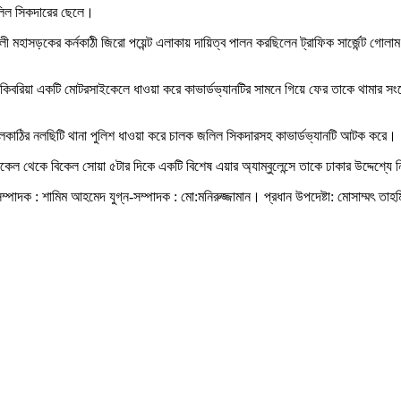
 জলিল সিকদারের ছেলে।
খালী মহাসড়কের কর্নকাঠী জিরো পয়েন্ট এলাকায় দায়িত্ব পালন করছিলেন ট্রাফিক সার্জেন্ট গোল
েন্ট কিবরিয়া একটি মোটরসাইকেলে ধাওয়া করে কাভার্ডভ্যানটির সামনে গিয়ে ফের তাকে থামার
ী ঝালকাঠির নলছিটি থানা পুলিশ ধাওয়া করে চালক জলিল সিকদারসহ কাভার্ডভ্যানটি আটক করে।
কেল থেকে বিকেল সোয়া ৫টার দিকে একটি বিশেষ এয়ার অ্যাম্বুলেন্সে তাকে ঢাকার উদ্দেশ্যে
্পাদক : শামিম আহমেদ যুগ্ন-সম্পাদক : মো:মনিরুজ্জামান। প্রধান উপদেষ্টা: মোসাম্মৎ তাহম