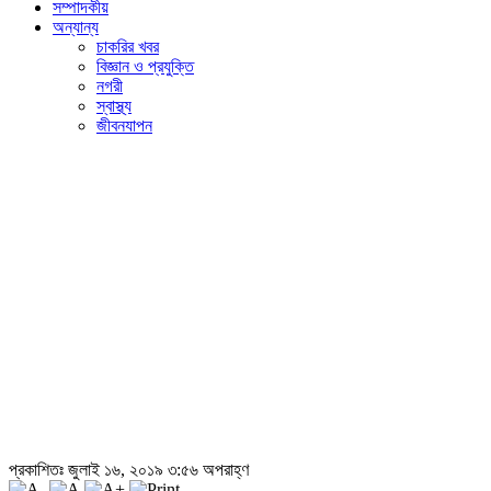
সম্পাদকীয়
অন্যান্য
চাকরির খবর
বিজ্ঞান ও প্রযুক্তি
নগরী
স্বাস্থ্য
জীবনযাপন
প্রকাশিতঃ জুলাই ১৬, ২০১৯ ৩:৫৬ অপরাহ্ণ