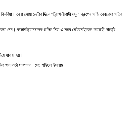
াম কিবরিয়া। বেলা সোয়া ১২টার দিকে পটুয়াখালীগামী যমুনা গ্রুপের গাড়ি বেপরোয়া গতির
 সংকেত দেন। কাভার্ডভ্যানচালক জলিল মিয়া এ সময় মোটরসাইকেল আরোহী সার্জেন্ট
 নিয়ে যাওয়া হয়।
িনা খান বার্তা সম্পাদক : মো: শহিদুল ইসলাম ।