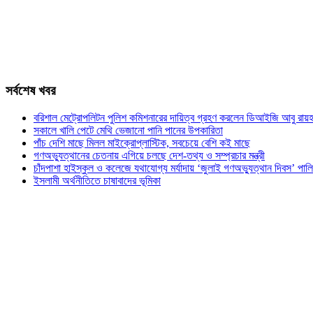
সর্বশেষ খবর
বরিশাল মেট্রোপলিটন পুলিশ কমিশনারের দায়িত্ব গ্রহণ করলেন ডিআইজি আবু রায়হ
সকালে খালি পেটে মেথি ভেজানো পানি পানের উপকারিতা
পাঁচ দেশি মাছে মিলল মাইক্রোপ্লাস্টিক, সবচেয়ে বেশি কই মাছে
গণঅভ্যুত্থানের চেতনায় এগিয়ে চলছে দেশ-তথ্য ও সম্প্রচার মন্ত্রী
চাঁদপাশা হাইস্কুল ও কলেজে যথাযোগ্য মর্যাদায় ‘জুলাই গণঅভ্যুত্থান দিবস’ পাল
ইসলামী অর্থনীতিতে চাষাবাদের ভূমিকা