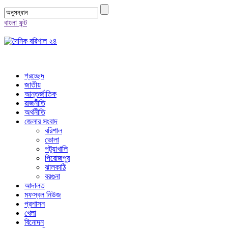
বাংলা ফন্ট
প্রচ্ছেদ
জাতীয়
আন্তর্জাতিক
রাজনীতি
অর্থনীতি
জেলার সংবাদ
বরিশাল
ভোলা
পটুয়াখালি
পিরোজপুর
ঝালকাঠি
বরগুনা
আদালত
মফস্বল নিউজ
প্রশাসন
খেলা
বিনোদন