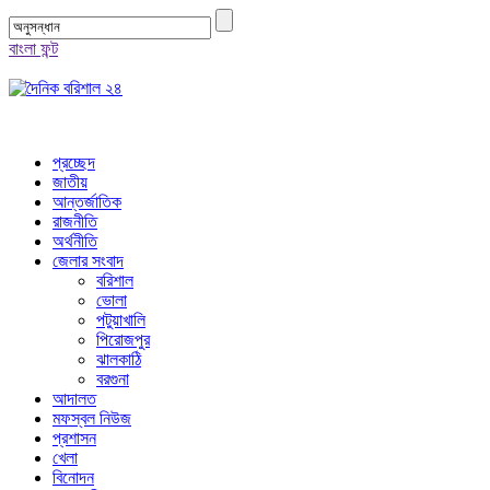
বাংলা ফন্ট
প্রচ্ছেদ
জাতীয়
আন্তর্জাতিক
রাজনীতি
অর্থনীতি
জেলার সংবাদ
বরিশাল
ভোলা
পটুয়াখালি
পিরোজপুর
ঝালকাঠি
বরগুনা
আদালত
মফস্বল নিউজ
প্রশাসন
খেলা
বিনোদন