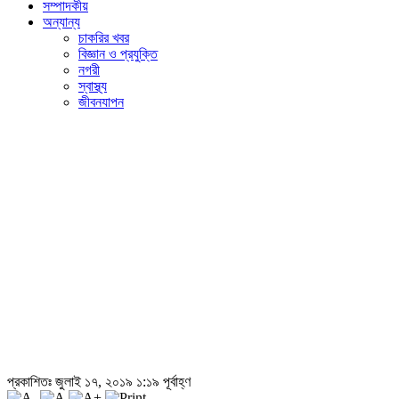
সম্পাদকীয়
অন্যান্য
চাকরির খবর
বিজ্ঞান ও প্রযুক্তি
নগরী
স্বাস্থ্য
জীবনযাপন
প্রকাশিতঃ জুলাই ১৭, ২০১৯ ১:১৯ পূর্বাহ্ণ