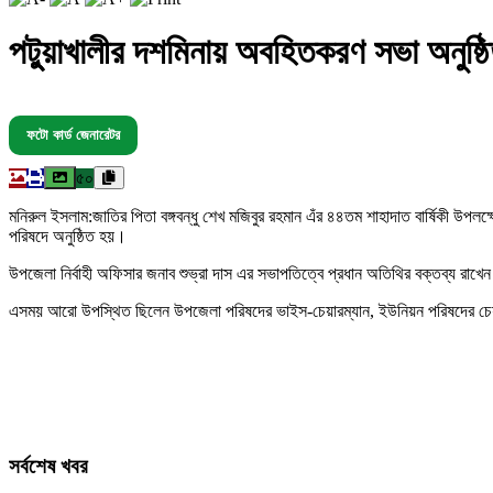
পটুুয়াখালীর দশমিনায় অবহিতকরণ সভা অনুষ্ঠ
ফটো কার্ড জেনারেটর
৫০
মনিরুল ইসলাম:জাতির পিতা বঙ্গবন্ধু শেখ মজিবুর রহমান এঁর ৪৪তম শাহাদাত বার্ষিকী উপল
পরিষদে অনুষ্ঠিত হয়।
উপজেলা নির্বাহী অফিসার জনাব শুভ্রা দাস এর সভাপতিত্বে প্রধান অতিথির বক্তব্য রাখেন
এসময় আরো উপস্থিত ছিলেন উপজেলা পরিষদের ভাইস-চেয়ারম্যান, ইউনিয়ন পরিষদের চেয়ারম্যান
সর্বশেষ খবর