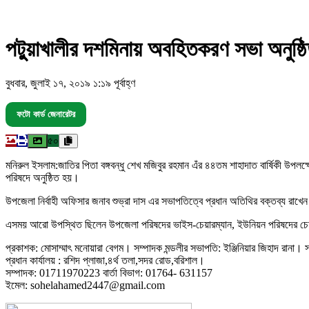
পটুুয়াখালীর দশমিনায় অবহিতকরণ সভা অনুষ্ঠ
বুধবার, জুলাই ১৭, ২০১৯ ১:১৯ পূর্বাহ্ণ
ফটো কার্ড জেনারেটর
৫০
মনিরুল ইসলাম:জাতির পিতা বঙ্গবন্ধু শেখ মজিবুর রহমান এঁর ৪৪তম শাহাদাত বার্ষিকী উপল
পরিষদে অনুষ্ঠিত হয়।
উপজেলা নির্বাহী অফিসার জনাব শুভ্রা দাস এর সভাপতিত্বে প্রধান অতিথির বক্তব্য রাখেন
এসময় আরো উপস্থিত ছিলেন উপজেলা পরিষদের ভাইস-চেয়ারম্যান, ইউনিয়ন পরিষদের চেয়ারম্যান
প্রকাশক: মোসাম্মাৎ মনোয়ারা বেগম। সম্পাদক মন্ডলীর সভাপতি: ইঞ্জিনিয়ার জিহাদ রানা। সম
প্রধান কার্যালয় : রশিদ প্লাজা,৪র্থ তলা,সদর রোড,বরিশাল।
সম্পাদক: 01711970223 বার্তা বিভাগ: 01764- 631157
ইমেল: sohelahamed2447@gmail.com