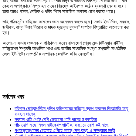
তাই আমরা সমাজের সকল শ্রেণী পেশার মানুষ এ গুজবের বিরুদ্ধে সোচ্চার হবো। যদি
কেহ এ অপপ্রচারে লিপ্ত হন তাদের বিরুদ্ধে আইনগত কঠোর ব্যবস্থা নেওয়া হবে।
তারা আরও বলেন, নৈতিক ও ধর্মীয় শিক্ষা সামাজিক অবক্ষয় রোধ করতে পারে।
তাই পাঠ্যসূচীর বাহিরেও আমাদের জ্ঞান অন্বেষন করতে হবে। সভায় ইভটিজিং, সন্ত্রাস,
জঙ্গীবাদ, বাল্য বিবাহ নিরোধ ও মাদক দ্রব্যের কুফল” সর্ম্পকে বিস্তারিত আলোচনা করা
হয়।
আলোচনা সভায় সঞ্চালক ও পরিচালনা করেন বাংলাদেশ প্রেস এন্ড হিউম্যান রাইটস্
ফাউন্ডেশন ঈশ্বরদী আঞ্চলিক শাখা এবং জাতীয় সাংবাদিক সংস্থা ঈশ্বরদী সাংগঠনিক
জেলা ইউনিটের সাংগঠনিক সম্পাদক রেজাউল করিম ফেরদৌস।
সর্বশেষ খবর
বরিশাল মেট্রোপলিটন পুলিশ কমিশনারের দায়িত্ব গ্রহণ করলেন ডিআইজি আবু
রায়হান সালেহ্
সকালে খালি পেটে মেথি ভেজানো পানি পানের উপকারিতা
পাঁচ দেশি মাছে মিলল মাইক্রোপ্লাস্টিক, সবচেয়ে বেশি কই মাছে
গণঅভ্যুত্থানের চেতনায় এগিয়ে চলছে দেশ-তথ্য ও সম্প্রচার মন্ত্রী
চাঁদপাশা হাইস্কুল ও কলেজে যথাযোগ্য মর্যাদায় ‘জুলাই গণঅভ্যুত্থান দিবস’