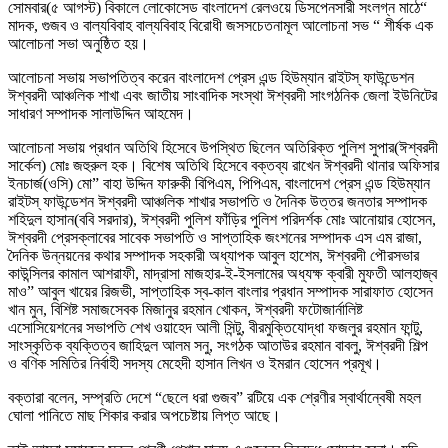
সোমবার(৫ আগস্ট) বিকালে লোকোসেড বাংলাদেশ রেলওয়ে ডিসপেনসারী সংলগ্ন মাঠে“
মাদক, গুজব ও বাল্যবিবাহ বাল্যবিবাহ বিরোধী জসসচেতনামূল আলোচনা সভ “ শীর্ষক এক
আলোচনা সভা অনুষ্ঠিত হয়।
আলোচনা সভায় সভাপতিত্ব করেন বাংলাদেশ প্রেস এন্ড হিউম্যান রাইটস্ ফাউন্ডেশন
ঈশ্বরদী আঞ্চলিক শাখা এবং জাতীয় সাংবাদিক সংস্থা ঈশ্বরদী সাংগঠনিক জেলা ইউনিটের
সাধারণ সম্পাদক সালাউদ্দিন আহমেদ।
আলোচনা সভায় প্রধান অতিথি হিসেবে উপস্থিত ছিলেন অতিরিক্ত পুলিশ সুপার(ঈশ্বরদী
সার্কেল) মোঃ জহুরুল হক। বিশেষ অতিথি হিসেবে বক্তব্য রাখেন ঈশ্বরদী থানার অফিসার
ইনচার্জ(ওসি) মো” বাহা উদ্দিন ফারুকী বিপিএম, পিপিএম, বাংলাদেশ প্রেস এন্ড হিউম্যান
রাইটস্ ফাউন্ডেশন ঈশ্বরদী আঞ্চলিক শাখার সভাপতি ও দৈনিক উত্তর জনতার সম্পাদক
শহিদুল হাসান(ববি সরদার), ঈশ্বরদী পুলিশ ফাঁড়ির পুলিশ পরিদর্শক মোঃ আনোয়ার হোসেন,
ঈশ্বরদী প্রেসক্লাবের সাবেক সভাপতি ও সাপ্তাহিক জংশনের সম্পাদক এস এম রাজা,
দৈনিক উন্নয়নের কথার সম্পাদক সহকারী অধ্যাপক আবুল হাশেম, ঈশ্বরদী পৌরসভার
কাউন্সিলর কামাল আশরাফী, মাদ্রাসা মাজহার-ই-ইসলামের অধ্যক্ষ ক্বারী মুফতী আলহাজ্ব
মাও” আবুল খায়ের রিজভী, সাপ্তাহিক স্ব-কাল বাংলার প্রধান সম্পাদক সারাফাত হোসেন
খান মুন, বিশিষ্ট সমাজসেবক মিজানুর রহমান খোকন, ঈশ্বরদী ফটোজার্নালিষ্ট
এসোসিয়েশনের সভাপতি শেখ ওয়াহেদ আলী সিন্টু, বীরমুক্তিযোদ্ধা ফজলুর রহমান ফান্টু,
সাংস্কৃতিক ব্যক্তিত্ব জাহিদুল আলম সনু, সংগঠক আতাউর রহমান বাবলু, ঈশ্বরদী শিল্প
ও বণিক সমিতির নির্বাহী সদস্য মেহেদী হাসান লিখন ও ইমরান হোসেন প্রমূখ।
বক্তারা বলেন, সম্প্রতি দেশে “ছেলে ধরা গুজব” রটিয়ে এক শ্রেণীর স্বার্থান্বেষী মহল
ঘোলা পানিতে মাছ শিকার করার অপচেষ্টায় লিপ্ত আছে।