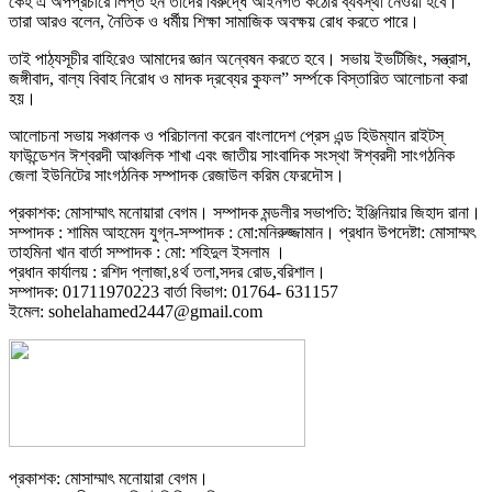
কেহ এ অপপ্রচারে লিপ্ত হন তাদের বিরুদ্ধে আইনগত কঠোর ব্যবস্থা নেওয়া হবে।
তারা আরও বলেন, নৈতিক ও ধর্মীয় শিক্ষা সামাজিক অবক্ষয় রোধ করতে পারে।
তাই পাঠ্যসূচীর বাহিরেও আমাদের জ্ঞান অন্বেষন করতে হবে। সভায় ইভটিজিং, সন্ত্রাস,
জঙ্গীবাদ, বাল্য বিবাহ নিরোধ ও মাদক দ্রব্যের কুফল” সর্ম্পকে বিস্তারিত আলোচনা করা
হয়।
আলোচনা সভায় সঞ্চালক ও পরিচালনা করেন বাংলাদেশ প্রেস এন্ড হিউম্যান রাইটস্
ফাউন্ডেশন ঈশ্বরদী আঞ্চলিক শাখা এবং জাতীয় সাংবাদিক সংস্থা ঈশ্বরদী সাংগঠনিক
জেলা ইউনিটের সাংগঠনিক সম্পাদক রেজাউল করিম ফেরদৌস।
প্রকাশক: মোসাম্মাৎ মনোয়ারা বেগম। সম্পাদক মন্ডলীর সভাপতি: ইঞ্জিনিয়ার জিহাদ রানা।
সম্পাদক : শামিম আহমেদ যুগ্ন-সম্পাদক : মো:মনিরুজ্জামান। প্রধান উপদেষ্টা: মোসাম্মৎ
তাহমিনা খান বার্তা সম্পাদক : মো: শহিদুল ইসলাম ।
প্রধান কার্যালয় : রশিদ প্লাজা,৪র্থ তলা,সদর রোড,বরিশাল।
সম্পাদক: 01711970223 বার্তা বিভাগ: 01764- 631157
ইমেল: sohelahamed2447@gmail.com
প্রকাশক: মোসাম্মাৎ মনোয়ারা বেগম।