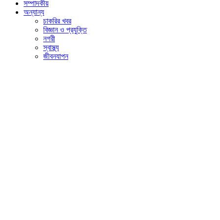
সম্পাদকীয়
অন্যান্য
চাকরির খবর
বিজ্ঞান ও প্রযুক্তি
নগরী
স্বাস্থ্য
জীবনযাপন