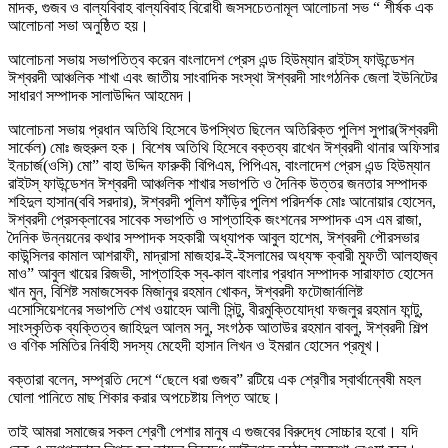
মাদক, গুজব ও বাল্যবিবাহ বাল্যবিবাহ বিরোধী জসসচেতনামূল আলোচনা সভ “ শীর্ষক এক
আলোচনা সভা অনুষ্ঠিত হয়।
আলোচনা সভায় সভাপতিত্ব করেন বাংলাদেশ প্রেস এন্ড হিউম্যান রাইটস্ ফাউন্ডেশন
ঈশ্বরদী আঞ্চলিক শাখা এবং জাতীয় সাংবাদিক সংস্থা ঈশ্বরদী সাংগঠনিক জেলা ইউনিটের
সাধারণ সম্পাদক সালাউদ্দিন আহমেদ।
আলোচনা সভায় প্রধান অতিথি হিসেবে উপস্থিত ছিলেন অতিরিক্ত পুলিশ সুপার(ঈশ্বরদী
সার্কেল) মোঃ জহুরুল হক। বিশেষ অতিথি হিসেবে বক্তব্য রাখেন ঈশ্বরদী থানার অফিসার
ইনচার্জ(ওসি) মো” বাহা উদ্দিন ফারুকী বিপিএম, পিপিএম, বাংলাদেশ প্রেস এন্ড হিউম্যান
রাইটস্ ফাউন্ডেশন ঈশ্বরদী আঞ্চলিক শাখার সভাপতি ও দৈনিক উত্তর জনতার সম্পাদক
শহিদুল হাসান(ববি সরদার), ঈশ্বরদী পুলিশ ফাঁড়ির পুলিশ পরিদর্শক মোঃ আনোয়ার হোসেন,
ঈশ্বরদী প্রেসক্লাবের সাবেক সভাপতি ও সাপ্তাহিক জংশনের সম্পাদক এস এম রাজা,
দৈনিক উন্নয়নের কথার সম্পাদক সহকারী অধ্যাপক আবুল হাশেম, ঈশ্বরদী পৌরসভার
কাউন্সিলর কামাল আশরাফী, মাদ্রাসা মাজহার-ই-ইসলামের অধ্যক্ষ ক্বারী মুফতী আলহাজ্ব
মাও” আবুল খায়ের রিজভী, সাপ্তাহিক স্ব-কাল বাংলার প্রধান সম্পাদক সারাফাত হোসেন
খান মুন, বিশিষ্ট সমাজসেবক মিজানুর রহমান খোকন, ঈশ্বরদী ফটোজার্নালিষ্ট
এসোসিয়েশনের সভাপতি শেখ ওয়াহেদ আলী সিন্টু, বীরমুক্তিযোদ্ধা ফজলুর রহমান ফান্টু,
সাংস্কৃতিক ব্যক্তিত্ব জাহিদুল আলম সনু, সংগঠক আতাউর রহমান বাবলু, ঈশ্বরদী শিল্প
ও বণিক সমিতির নির্বাহী সদস্য মেহেদী হাসান লিখন ও ইমরান হোসেন প্রমূখ।
বক্তারা বলেন, সম্প্রতি দেশে “ছেলে ধরা গুজব” রটিয়ে এক শ্রেণীর স্বার্থান্বেষী মহল
ঘোলা পানিতে মাছ শিকার করার অপচেষ্টায় লিপ্ত আছে।
তাই আমরা সমাজের সকল শ্রেণী পেশার মানুষ এ গুজবের বিরুদ্ধে সোচ্চার হবো। যদি