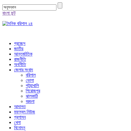
বাংলা ফন্ট
প্রচ্ছেদ
জাতীয়
আন্তর্জাতিক
রাজনীতি
অর্থনীতি
জেলার সংবাদ
বরিশাল
ভোলা
পটুয়াখালি
পিরোজপুর
ঝালকাঠি
বরগুনা
আদালত
মফস্বল নিউজ
প্রশাসন
খেলা
বিনোদন