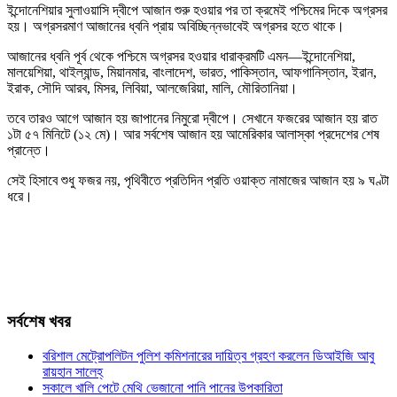
ইন্দোনেশিয়ার সুলাওয়াসি দ্বীপে আজান শুরু হওয়ার পর তা ক্রমেই পশ্চিমের দিকে অগ্রসর
হয়। অগ্রসরমাণ আজানের ধ্বনি প্রায় অবিচ্ছিন্নভাবেই অগ্রসর হতে থাকে।
আজানের ধ্বনি পূর্ব থেকে পশ্চিমে অগ্রসর হওয়ার ধারাক্রমটি এমন—ইন্দোনেশিয়া,
মালয়েশিয়া, থাইল্যান্ড, মিয়ানমার, বাংলাদেশ, ভারত, পাকিস্তান, আফগানিস্তান, ইরান,
ইরাক, সৌদি আরব, মিসর, লিবিয়া, আলজেরিয়া, মালি, মৌরিতানিয়া।
তবে তারও আগে আজান হয় জাপানের নিমুরো দ্বীপে। সেখানে ফজরের আজান হয় রাত
১টা ৫৭ মিনিটে (১২ মে)। আর সর্বশেষ আজান হয় আমেরিকার আলাস্কা প্রদেশের শেষ
প্রান্তে।
সেই হিসাবে শুধু ফজর নয়, পৃথিবীতে প্রতিদিন প্রতি ওয়াক্ত নামাজের আজান হয় ৯ ঘণ্টা
ধরে।
সর্বশেষ খবর
বরিশাল মেট্রোপলিটন পুলিশ কমিশনারের দায়িত্ব গ্রহণ করলেন ডিআইজি আবু
রায়হান সালেহ্
সকালে খালি পেটে মেথি ভেজানো পানি পানের উপকারিতা