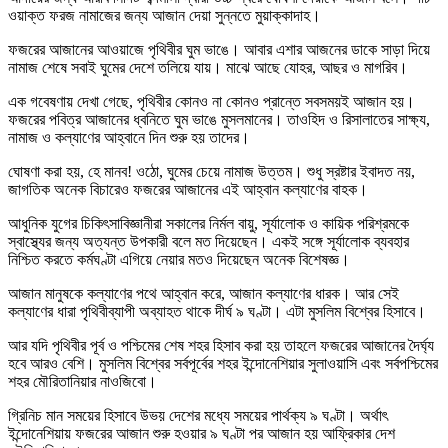
ওয়াক্ত ফরজ নামাজের জন্য আজান দেয়া সুন্নতে মুয়াক্কাদাহ।
ফজরের আজানের আওয়াজে পৃথিবীর ঘুম ভাঙে। আবার এশার আজনের ডাকে সাড়া দিয়ে
নামাজ শেষে সবাই ঘুমের দেশে তলিয়ে যায়। মাঝে আছে যোহর, আছর ও মাগরিব।
এক গবেষণায় দেখা গেছে, পৃথিবীর কোনও না কোনও প্রান্তে সবসময়ই আজান হয়।
ফজরের পবিত্র আজানের ধ্বনিতে ঘুম ভাঙে মুসলমানের। তাওহিদ ও রিসালাতের সাক্ষ্য,
নামাজ ও কল্যাণের আহ্বানে দিন শুরু হয় তাদের।
ঘোষণা করা হয়, হে মানব! ওঠো, ঘুমের চেয়ে নামাজ উত্তম। শুধু স্রষ্টার ইবাদত নয়,
জাগতিক অনেক বিচারেও ফজরের আজানের এই আহ্বান কল্যাণের বাহক।
আধুনিক যুগের চিকিৎসাবিজ্ঞানীরা সকালের নির্মল বায়ু, সূর্যালোক ও কায়িক পরিশ্রমকে
স্বাস্থ্যের জন্য অত্যন্ত উপকারী বলে মত দিয়েছেন। একই সঙ্গে সূর্যালোক ব্যবহার
নিশ্চিত করতে কর্মঘণ্টা এগিয়ে নেয়ার মতও দিয়েছেন অনেক বিশেষজ্ঞ।
আজান মানুষকে কল্যাণের পথে আহ্বান করে, আজান কল্যাণের ধারক। আর সেই
কল্যাণের ধারা পৃথিবীব্যাপী অব্যাহত থাকে দীর্ঘ ৯ ঘণ্টা। এটা মুসলিম বিশ্বের হিসাবে।
আর যদি পৃথিবীর পূর্ব ও পশ্চিমের শেষ শহর হিসাব করা হয় তাহলে ফজরের আজানের দৈর্ঘ্য
হবে আরও বেশি। মুসলিম বিশ্বের সর্বপূর্বের শহর ইন্দোনেশিয়ার সুলাওয়াসি এবং সর্বপশ্চিমের
শহর মৌরিতানিয়ার নাওজিবো।
গ্রিনিচ মান সময়ের হিসাবে উভয় দেশের মধ্যে সময়ের পার্থক্য ৯ ঘণ্টা। অর্থাৎ
ইন্দোনেশিয়ায় ফজরের আজান শুরু হওয়ার ৯ ঘণ্টা পর আজান হয় আফ্রিকার দেশ