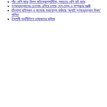
পাঁচ দেশি মাছে মিলল মাইক্রোপ্লাস্টিক, সবচেয়ে বেশি কই মাছে
গণঅভ্যুত্থানের চেতনায় এগিয়ে চলছে দেশ-তথ্য ও সম্প্রচার মন্ত্রী
চাঁদপাশা হাইস্কুল ও কলেজে যথাযোগ্য মর্যাদায় ‘জুলাই গণঅভ্যুত্থান দিবস’
পালিত
ইসলামী অর্থনীতিতে চাষাবাদের ভূমিকা