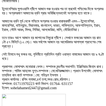
মৌরিতানিয়ায়।
ইন্দোনেশিয়ার সুলাওয়াসি দ্বীপে আজান শুরু হওয়ার পর তা ক্রমেই পশ্চিমের দিকে অগ্রসর
হয়। অগ্রসরমাণ আজানের ধ্বনি প্রায় অবিচ্ছিন্নভাবেই অগ্রসর হতে থাকে।
আজানের ধ্বনি পূর্ব থেকে পশ্চিমে অগ্রসর হওয়ার ধারাক্রমটি এমন—ইন্দোনেশিয়া,
মালয়েশিয়া, থাইল্যান্ড, মিয়ানমার, বাংলাদেশ, ভারত, পাকিস্তান, আফগানিস্তান, ইরান,
ইরাক, সৌদি আরব, মিসর, লিবিয়া, আলজেরিয়া, মালি, মৌরিতানিয়া।
তবে তারও আগে আজান হয় জাপানের নিমুরো দ্বীপে। সেখানে ফজরের আজান হয় রাত
১টা ৫৭ মিনিটে (১২ মে)। আর সর্বশেষ আজান হয় আমেরিকার আলাস্কা প্রদেশের শেষ
প্রান্তে।
সেই হিসাবে শুধু ফজর নয়, পৃথিবীতে প্রতিদিন প্রতি ওয়াক্ত নামাজের আজান হয় ৯ ঘণ্টা
ধরে।
প্রকাশক: মোসাম্মাৎ মনোয়ারা বেগম। সম্পাদক মন্ডলীর সভাপতি: ইঞ্জিনিয়ার জিহাদ রানা।
সম্পাদক : শামিম আহমেদ যুগ্ন-সম্পাদক : মো:মনিরুজ্জামান। প্রধান উপদেষ্টা: মোসাম্মৎ
তাহমিনা খান বার্তা সম্পাদক : মো: শহিদুল ইসলাম ।
প্রধান কার্যালয় : রশিদ প্লাজা,৪র্থ তলা,সদর রোড,বরিশাল।
সম্পাদক: 01711970223 বার্তা বিভাগ: 01764- 631157
ইমেল: sohelahamed2447@gmail.com