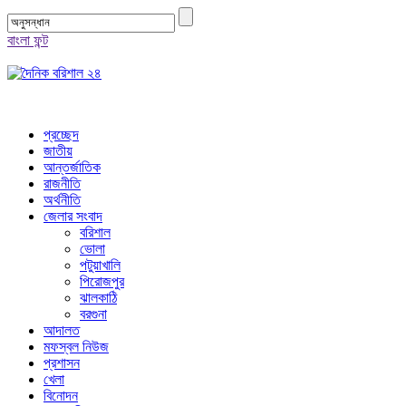
বাংলা ফন্ট
প্রচ্ছেদ
জাতীয়
আন্তর্জাতিক
রাজনীতি
অর্থনীতি
জেলার সংবাদ
বরিশাল
ভোলা
পটুয়াখালি
পিরোজপুর
ঝালকাঠি
বরগুনা
আদালত
মফস্বল নিউজ
প্রশাসন
খেলা
বিনোদন