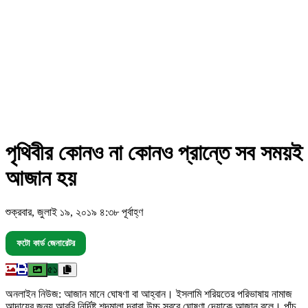
পৃথিবীর কোনও না কোনও প্রান্তে সব সময়ই
আজান হয়
শুক্রবার, জুলাই ১৯, ২০১৯ ৪:৩৮ পূর্বাহ্ণ
ফটো কার্ড জেনারেটর
৫১
অনলাইন নিউজ: আজান মানে ঘোষণা বা আহ্বান। ইসলামি শরিয়তের পরিভাষায় নামাজ
আদায়ের জন্য আরবি নির্দিষ্ট শব্দমালা দ্বারা উচ্চ স্বরে ঘোষণা দেয়াকে আজান বলে। পাঁচ