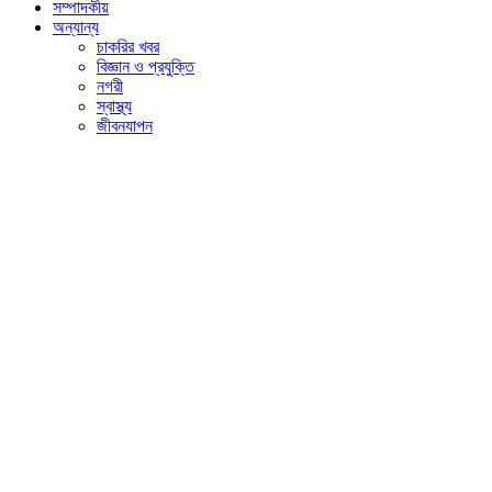
সম্পাদকীয়
অন্যান্য
চাকরির খবর
বিজ্ঞান ও প্রযুক্তি
নগরী
স্বাস্থ্য
জীবনযাপন