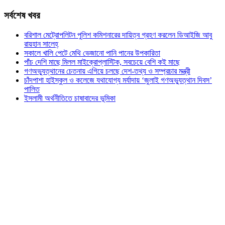
সর্বশেষ খবর
বরিশাল মেট্রোপলিটন পুলিশ কমিশনারের দায়িত্ব গ্রহণ করলেন ডিআইজি আবু
রায়হান সালেহ্
সকালে খালি পেটে মেথি ভেজানো পানি পানের উপকারিতা
পাঁচ দেশি মাছে মিলল মাইক্রোপ্লাস্টিক, সবচেয়ে বেশি কই মাছে
গণঅভ্যুত্থানের চেতনায় এগিয়ে চলছে দেশ-তথ্য ও সম্প্রচার মন্ত্রী
চাঁদপাশা হাইস্কুল ও কলেজে যথাযোগ্য মর্যাদায় ‘জুলাই গণঅভ্যুত্থান দিবস’
পালিত
ইসলামী অর্থনীতিতে চাষাবাদের ভূমিকা