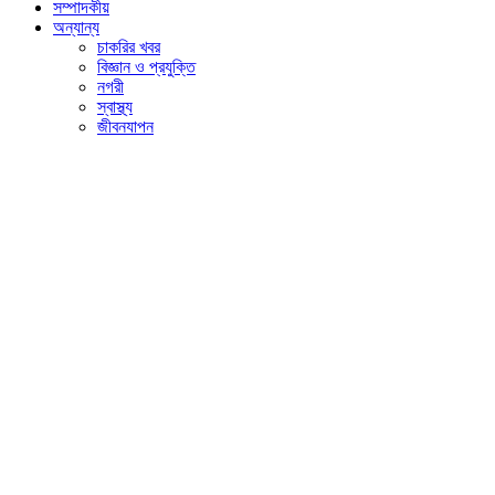
সম্পাদকীয়
অন্যান্য
চাকরির খবর
বিজ্ঞান ও প্রযুক্তি
নগরী
স্বাস্থ্য
জীবনযাপন