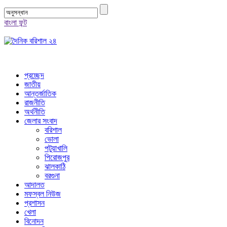
বাংলা ফন্ট
প্রচ্ছেদ
জাতীয়
আন্তর্জাতিক
রাজনীতি
অর্থনীতি
জেলার সংবাদ
বরিশাল
ভোলা
পটুয়াখালি
পিরোজপুর
ঝালকাঠি
বরগুনা
আদালত
মফস্বল নিউজ
প্রশাসন
খেলা
বিনোদন