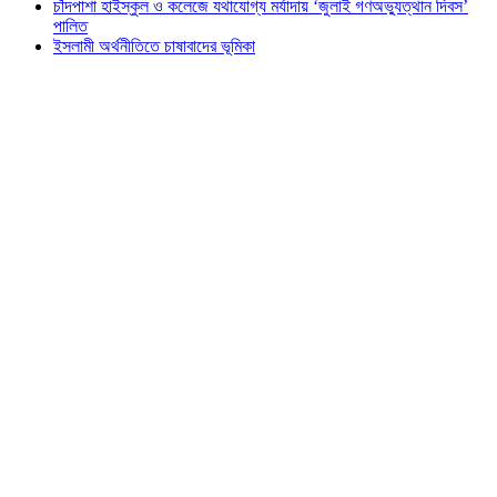
চাঁদপাশা হাইস্কুল ও কলেজে যথাযোগ্য মর্যাদায় ‘জুলাই গণঅভ্যুত্থান দিবস’
পালিত
ইসলামী অর্থনীতিতে চাষাবাদের ভূমিকা