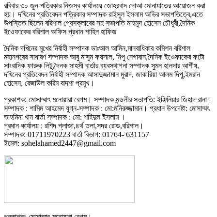
রবিবার ৩০ জুন পত্রিকার নিজস্ব কার্যালয়ে জোহরবাদ দোআ মোনাযাতের আয়োজন করা
হয়। দখিনের প্রতিবেদন পত্রিকার সম্পাদক রাইসুল ইসলাম অভির সভাপতিত্বে,এতে
উপস্তিত ছিলেন বরিশাল প্রেসক্লাবের সহ সভাপতি মাহমুদ হোসেন চৌধুরী,দৈনিক
ইওেফাকের বরিশাল অফিস প্রধান শাহিন হাফিজ
দৈনিক দখিনের মুখের নির্বাহী সম্পাদক ডাঃআল আমিন,মানবাধিকার কমিশন বরিশাল
মহানগরের সাধারণ সম্পাদক আবু মাসুম ফয়সাল, নিপু নেগাবান,দৈনিক ইওেফাকের ফটো
সাংবাদিক ফারুক লিটু,দৈনক সাহসী বার্তার ব্যবস্থাপনা সম্পাদক সুমন হালদার আশীষ,
দখিনের প্রতিবেদন নির্বাহী সম্পাদক আসাদুজ্জামান মুরাদ, জাকারিয়া আলম দিপু,ইমরান
হোসেন, রেজাউল করিম বাদশা প্রমুখ।
প্রকাশক: মোসাম্মাৎ মনোয়ারা বেগম। সম্পাদক মন্ডলীর সভাপতি: ইঞ্জিনিয়ার জিহাদ রানা।
সম্পাদক : শামিম আহমেদ যুগ্ন-সম্পাদক : মো:মনিরুজ্জামান। প্রধান উপদেষ্টা: মোসাম্মৎ
তাহমিনা খান বার্তা সম্পাদক : মো: শহিদুল ইসলাম ।
প্রধান কার্যালয় : রশিদ প্লাজা,৪র্থ তলা,সদর রোড,বরিশাল।
সম্পাদক: 01711970223 বার্তা বিভাগ: 01764- 631157
ইমেল: sohelahamed2447@gmail.com
প্রকাশক: মোসাম্মাৎ মনোয়ারা বেগম।