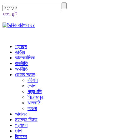
বাংলা ফন্ট
প্রচ্ছেদ
জাতীয়
আন্তর্জাতিক
রাজনীতি
অর্থনীতি
জেলার সংবাদ
বরিশাল
ভোলা
পটুয়াখালি
পিরোজপুর
ঝালকাঠি
বরগুনা
আদালত
মফস্বল নিউজ
প্রশাসন
খেলা
বিনোদন