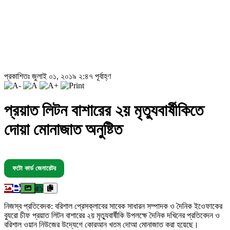
প্রকাশিতঃ জুলাই ০১, ২০১৯ ২:৪৭ পূর্বাহ্ণ
প্রয়াত লিটন বাশারের ২য় মৃত্যুবার্ষীকিতে
দোয়া মোনাজাত অনুষ্টিত
ফটো কার্ড জেনারেটর
৫১
নিজস্ব প্রতিবেদক: বরিশাল প্রেসক্লাবের সাবেক সাধারন সম্পাদক ও দৈনিক ইওেফাকের
ব্যুরো চীফ প্রয়াত লিটন বাশারের ২য় মৃত্যুবার্ষীকি উপলক্ষে দৈনিক দখিনের প্রতিবেদন ও
বরিশাল ওয়ান নিউজের উদ্যেগে কোরআন খতম দোআ মোনাজাত করা হয়েছে।