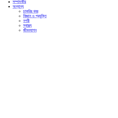
সম্পাদকীয়
অন্যান্য
চাকরির খবর
বিজ্ঞান ও প্রযুক্তি
নগরী
স্বাস্থ্য
জীবনযাপন