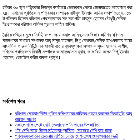
রবিবার ৩০ জুন পত্রিকার নিজস্ব কার্যালয়ে জোহরবাদ দোআ মোনাযাতের আয়োজন করা
হয়। দখিনের প্রতিবেদন পত্রিকার সম্পাদক রাইসুল ইসলাম অভির সভাপতিত্বে,এতে
উপস্তিত ছিলেন বরিশাল প্রেসক্লাবের সহ সভাপতি মাহমুদ হোসেন চৌধুরী,দৈনিক
ইওেফাকের বরিশাল অফিস প্রধান শাহিন হাফিজ
দৈনিক দখিনের মুখের নির্বাহী সম্পাদক ডাঃআল আমিন,মানবাধিকার কমিশন বরিশাল
মহানগরের সাধারণ সম্পাদক আবু মাসুম ফয়সাল, নিপু নেগাবান,দৈনিক ইওেফাকের ফটো
সাংবাদিক ফারুক লিটু,দৈনক সাহসী বার্তার ব্যবস্থাপনা সম্পাদক সুমন হালদার আশীষ,
দখিনের প্রতিবেদন নির্বাহী সম্পাদক আসাদুজ্জামান মুরাদ, জাকারিয়া আলম দিপু,ইমরান
হোসেন, রেজাউল করিম বাদশা প্রমুখ।
সর্বশেষ খবর
বরিশাল মেট্রোপলিটন পুলিশ কমিশনারের দায়িত্ব গ্রহণ করলেন ডিআইজি আবু
রায়হান সালেহ্
সকালে খালি পেটে মেথি ভেজানো পানি পানের উপকারিতা
পাঁচ দেশি মাছে মিলল মাইক্রোপ্লাস্টিক, সবচেয়ে বেশি কই মাছে
গণঅভ্যুত্থানের চেতনায় এগিয়ে চলছে দেশ-তথ্য ও সম্প্রচার মন্ত্রী