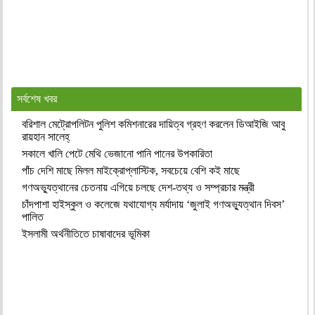
সর্বশেষ খবর
বরিশাল মেট্রোপলিটন পুলিশ কমিশনারের দায়িত্ব গ্রহণ করলেন ডিআইজি আবু
রায়হান সালেহ্
সকালে খালি পেটে মেথি ভেজানো পানি পানের উপকারিতা
পাঁচ দেশি মাছে মিলল মাইক্রোপ্লাস্টিক, সবচেয়ে বেশি কই মাছে
গণঅভ্যুত্থানের চেতনায় এগিয়ে চলছে দেশ-তথ্য ও সম্প্রচার মন্ত্রী
চাঁদপাশা হাইস্কুল ও কলেজে যথাযোগ্য মর্যাদায় ‘জুলাই গণঅভ্যুত্থান দিবস’
পালিত
ইসলামী অর্থনীতিতে চাষাবাদের ভূমিকা