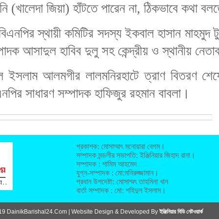
িনি (খালেদা জিয়া) হাঁটতে পারেন না, ঠিকভাবে কথা ব
নপির স্থায়ী কমিটির সদস্য ইকবাল হাসান মাহমুদ টুকু
ক আসাদুল হাবিব দুলু সহ কেন্দ্রীয় ও স্থানীয় নেতাক
ুল ইসলাম আলমগীর লালমনিরহাটে ত্রাণ বিতরণ শেষে
নপির সাধারণ সম্পাদক হাফিজুর রহমান বাবলা।
প্রকাশক: মোসাম্মাৎ মনোয়ারা বেগম।
সম্পাদক মন্ডলীর সভাপতি: ইঞ্জিনিয়ার জিহাদ রানা।
সম্পাদক : শামিম আহমেদ
যুগ্ন-সম্পাদক : মো:মনিরুজ্জামান।
প্রধান উপদেষ্টা: মোসাম্মৎ তাহমিনা খান
বার্তা সম্পাদক : মো: শহিদুল ইসলাম।
19 DainikBarishal24.Com | Website Design & Developed By
ইঞ্জিনিয়ার বিডি নেটওয়ার্ক