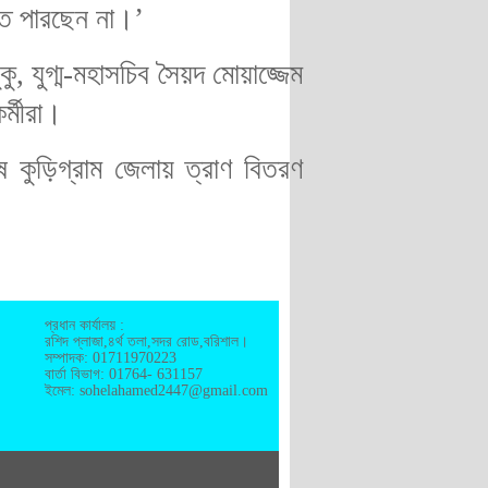
লতে পারছেন না।’
, যুগ্ম-মহাসচিব সৈয়দ মোয়াজ্জেম
র্মীরা।
 কুড়িগ্রাম জেলায় ত্রাণ বিতরণ
প্রধান কার্যালয় :
রশিদ প্লাজা,৪র্থ তলা,সদর রোড,বরিশাল।
সম্পাদক: 01711970223
বার্তা বিভাগ: 01764- 631157
ইমেল: sohelahamed2447@gmail.com