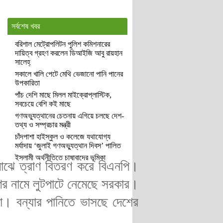
সর্বশেষ খবর
বরিশাল মেট্রোপলিটন পুলিশ কমিশনারের
দায়িত্ব গ্রহণ করলেন ডিআইজি আবু রায়হান
সালেহ্
সকালে খালি পেটে মেথি ভেজানো পানি পানের
উপকারিতা
পাঁচ দেশি মাছে মিলল মাইক্রোপ্লাস্টিক,
সবচেয়ে বেশি কই মাছে
গণঅভ্যুত্থানের চেতনায় এগিয়ে চলছে দেশ-
তথ্য ও সম্প্রচার মন্ত্রী
চাঁদপাশা হাইস্কুল ও কলেজে যথাযোগ্য
মর্যাদায় ‘জুলাই গণঅভ্যুত্থান দিবস’ পালিত
ইসলামী অর্থনীতিতে চাষাবাদের ভূমিকা
 মাঝে ত্রাণ বিতরণ করে বিএনপি।
র নামে লুটপাটে নেমেছে সরকার।
 না। বন্যার পানিতে ভাসছে দেশের