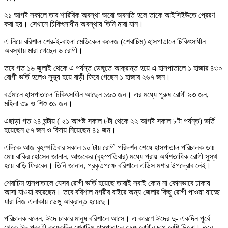
২১ আগষ্ট সকালে তার শারিরিক অবস্থা অরো অবনতি হলে তাকে আইসিইউতে প্রেরণ
করা হয়। সেখানে চিকিৎসাধীন অবস্থায় তিনি মারা যান।
এ নিয়ে বরিশাল শের-ই-বাংলা মেডিকেল কলেজ (শেবাচিম) হাসপাতালে চিকিৎসাধীন
অবস্থায় মারা গেছেন ৬ রোগী।
তবে গত ১৬ জুলাই থেকে এ পর্যন্ত ডেঙ্গুতে আক্রান্ত হয়ে এ হাসপাতালে ১ হাজার ৪৩০
রোগী ভর্তি হলেও সুস্থ্য হয়ে বাড়ী ফিরে গেছেন ১ হাজার ২৬৭ জন।
বর্তমানে হাসপাতালে চিকিৎসাধীন আছেন ১৬৩ জন। এর মধ্যে পুরুষ রোগী ৯৩ জন,
মহিলা ৩৯ ও শিশু ৩১ জন।
এছাড়া গত ২৪ ঘন্টায় ( ২১ আগষ্ট সকাল ৮টা থেকে ২২ আগষ্ট সকাল ৮টা পর্যন্ত) ভর্তি
হয়েছেন ৫৭ জন ও বিদায় নিয়েছেন ৪১ জন।
এদিকে আজ বৃহস্পতিবার সকাল ১০ টায় রোগী পরিদর্শন শেষে হাসপাতাল পরিচালক ডাঃ
মোঃ বাকির হোসেন জানান, আজকের (বৃহস্পতিবার) মধ্যে প্রায় অর্ধশতাধিক রোগী সুস্থ
হয়ে বাড়ি ফিরবেন। তিনি জানান, প্রকৃতপক্ষে বরিশালে এডিস মশার উপদ্রোব নেই।
শেবাচিম হাসপাতালে যেসব রোগী ভর্তি হয়েছে তারাই সবাই কোন না কোনভাবে ঢাকায়
আসা যাওয়া করেছেন। তবে বরিশাল নগরীর বাইরে অন্য জেলার কিছু রোগী পাওয়া যাচ্ছে
যারা নিজ এলাকায় ডেঙ্গু আক্রান্ত হয়েছে।
পরিচালক বলেন, ঈদে ঢাকার মানুষ বরিশালে আসে। এ কারণে ঈদের দু- একদিন পূর্বে
থেকে ঈদ পরবর্তী কয়েকদিন শেবাচিম হাসপাতালে ডেঙ্গু রোগীর চাপ বেশি ছিলো। তবে