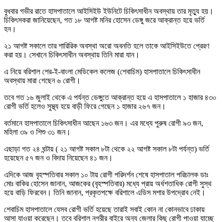
বুধবার গভীর রাতে হাসপাতালে আইসিইউ ইউনিটে চিকিৎসাধীন অবস্থায় তার মৃত্যু হয়।
চিকিৎসকরা জানিয়েছেন, গত ১৮ আগষ্ট মনির হোসেন ডেঙ্গু জরে আক্রান্ত হয়ে ভর্তি
হন।
২১ আগষ্ট সকালে তার শারিরিক অবস্থা অরো অবনতি হলে তাকে আইসিইউতে প্রেরণ
করা হয়। সেখানে চিকিৎসাধীন অবস্থায় তিনি মারা যান।
এ নিয়ে বরিশাল শের-ই-বাংলা মেডিকেল কলেজ (শেবাচিম) হাসপাতালে চিকিৎসাধীন
অবস্থায় মারা গেছেন ৬ রোগী।
তবে গত ১৬ জুলাই থেকে এ পর্যন্ত ডেঙ্গুতে আক্রান্ত হয়ে এ হাসপাতালে ১ হাজার ৪৩০
রোগী ভর্তি হলেও সুস্থ্য হয়ে বাড়ী ফিরে গেছেন ১ হাজার ২৬৭ জন।
বর্তমানে হাসপাতালে চিকিৎসাধীন আছেন ১৬৩ জন। এর মধ্যে পুরুষ রোগী ৯৩ জন,
মহিলা ৩৯ ও শিশু ৩১ জন।
এছাড়া গত ২৪ ঘন্টায় ( ২১ আগষ্ট সকাল ৮টা থেকে ২২ আগষ্ট সকাল ৮টা পর্যন্ত) ভর্তি
হয়েছেন ৫৭ জন ও বিদায় নিয়েছেন ৪১ জন।
এদিকে আজ বৃহস্পতিবার সকাল ১০ টায় রোগী পরিদর্শন শেষে হাসপাতাল পরিচালক ডাঃ
মোঃ বাকির হোসেন জানান, আজকের (বৃহস্পতিবার) মধ্যে প্রায় অর্ধশতাধিক রোগী সুস্থ
হয়ে বাড়ি ফিরবেন। তিনি জানান, প্রকৃতপক্ষে বরিশালে এডিস মশার উপদ্রোব নেই।
শেবাচিম হাসপাতালে যেসব রোগী ভর্তি হয়েছে তারাই সবাই কোন না কোনভাবে ঢাকায়
আসা যাওয়া করেছেন। তবে বরিশাল নগরীর বাইরে অন্য জেলার কিছু রোগী পাওয়া যাচ্ছে