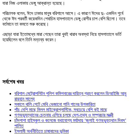
যারা নিজ এলাকায় ডেঙ্গু আক্রান্ত হয়েছে।
পরিচালক বলেন, ঈদে ঢাকার মানুষ বরিশালে আসে। এ কারণে ঈদের দু- একদিন পূর্বে
থেকে ঈদ পরবর্তী কয়েকদিন শেবাচিম হাসপাতালে ডেঙ্গু রোগীর চাপ বেশি ছিলো। তবে
বর্তমানে তা কমতে শুরু করেছে।
এছাড়া যারা ইতোমধ্যে মারা গেছেন তারা খুবই খারাব অবস্থা নিয়ে হাসপাতালে ভর্তি
হয়েছিলেন বলে তিনি মন্তব্য করেন।
সর্বশেষ খবর
বরিশাল মেট্রোপলিটন পুলিশ কমিশনারের দায়িত্ব গ্রহণ করলেন ডিআইজি আবু
রায়হান সালেহ্
সকালে খালি পেটে মেথি ভেজানো পানি পানের উপকারিতা
পাঁচ দেশি মাছে মিলল মাইক্রোপ্লাস্টিক, সবচেয়ে বেশি কই মাছে
গণঅভ্যুত্থানের চেতনায় এগিয়ে চলছে দেশ-তথ্য ও সম্প্রচার মন্ত্রী
চাঁদপাশা হাইস্কুল ও কলেজে যথাযোগ্য মর্যাদায় ‘জুলাই গণঅভ্যুত্থান দিবস’
পালিত
ইসলামী অর্থনীতিতে চাষাবাদের ভূমিকা