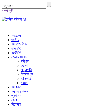
বাংলা ফন্ট
প্রচ্ছেদ
জাতীয়
আন্তর্জাতিক
রাজনীতি
অর্থনীতি
জেলার সংবাদ
বরিশাল
ভোলা
পটুয়াখালি
পিরোজপুর
ঝালকাঠি
বরগুনা
আদালত
মফস্বল নিউজ
প্রশাসন
খেলা
বিনোদন