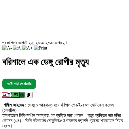
প্রকাশিতঃ আগস্ট ২২, ২০১৯ ২:১৮ অপরাহ্ণ
বরিশালে এক ডেঙ্গু রোগীর মৃত্যু
ফটো কার্ড জেনারেটর
৫৪
শামীম আহমেদ :
ডেঙ্গুতে আক্রান্ত হয়ে বরিশাল শের-ই-বাংলা মেডিকেল কলেজ
(শেবাচিম)
হাসপাতালে চিকিৎসাধীন অবস্থায় এক ব্যক্তি মারা গেছেন। মৃত্যু ব্যক্তির নাম মনির
হোসেন (৩৪)। তিনি বরিশালের মেহেন্দিগঞ্জ উপজেলার রুকুনদি গ্রামের শাহজাহান মিয়ার
ছেলে।