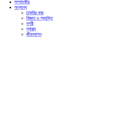
সম্পাদকীয়
অন্যান্য
চাকরির খবর
বিজ্ঞান ও প্রযুক্তি
নগরী
স্বাস্থ্য
জীবনযাপন