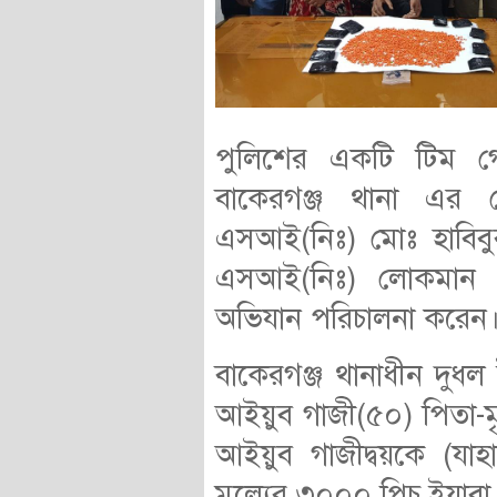
পুলিশের একটি টিম গো
বাকেরগঞ্জ থানা এর নে
এসআই(নিঃ) মোঃ হাবিবু
এসআই(নিঃ) লোকমান 
অভিযান পরিচালনা করেন
বাকেরগঞ্জ থানাধীন দুধ
আইয়ুব গাজী(৫০) পিতা-মৃ
আইয়ুব গাজীদ্বয়কে (যা
মুল্যের ৩০০০ পিচ ইয়াব