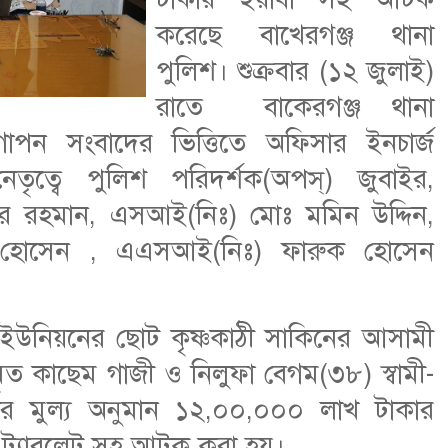
করেছে বাখেরগঞ্জ থানা
পুলিশ। শুক্রবার (১২ জুলাই)
রাতে বাকেরগঞ্জ থানা
পন সংবাদের ভিত্তিতে অফিসার ইনচার্জ
তৃত্বে পুলিশ পরিদর্শক(অপস্) জুবাইর,
র রহমান, এসআই(নিঃ) মোঃ মমিন উদ্দিন,
হোসেন , এএসআই(নিঃ) ফারুক হোসেন
।
ল ইউনিয়নের ছোট কৃষ্ণকাঠী সাকিনের আসামী
ত কাছেম গাজী ও নিলুফা বেগম(৩৮) স্বামী-
হার মুল্য অনুমান ১২,০০,০০০ লাখ টাকার
া ট্যাবলেট সহ আটক করা হয়।