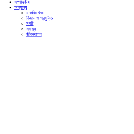
সম্পাদকীয়
অন্যান্য
চাকরির খবর
বিজ্ঞান ও প্রযুক্তি
নগরী
স্বাস্থ্য
জীবনযাপন