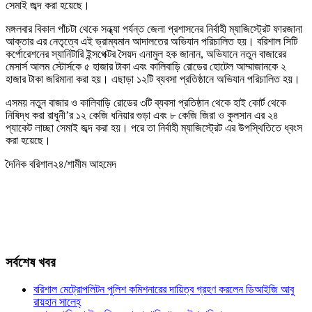
সেমাই জব্দ করা হয়েছে।
মঙ্গলবার বিকাল পাঁচটা থেকে সন্ধ্যা পর্যন্ত জেলা প্রশাসনের নির্বাহী ম্যাজিস্ট্রেট ফারজানা
আক্তার এর নেতৃত্বে এই ভ্রাম্যমান আদালতের অভিযান পরিচালিত হয়। বরিশাল সিটি
কর্পোরেশনের স্যানিটারি ইন্সপেক্টর সৈয়দ এনামুল হক জানান, অভিযানে নতুন বাজারের
মেসার্স আলম স্টোর্সকে ৫ হাজার টাকা এবং কালিবাড়ি রোডের হোটেল আম্মাজানকে ২
হাজার টাকা জরিমানা করা হয়। এছাড়া ১২টি ব্যবসা প্রতিষ্ঠানে অভিযান পরিচালিত হয়।
এসময় নতুন বাজার ও কালিবাড়ি রোডের ৩টি ব্যবসা প্রতিষ্ঠান থেকে হাই কোর্ট থেকে
নিষিদ্ধ করা রাধুনী’র ১২ কেজি ধনিয়ার গুড়া এবং ৮ কেজি জিরা ও কুলসান এর ২৪
প্যাকেট লাচ্ছা সেমাই জব্দ করা হয়। পরে তা নির্বাহী ম্যাজিস্ট্রেট এর উপস্থিতিতে ধ্বংস
করা হয়েছে।
দৈনিক বরিশাল২৪/শামীম আহমেদ
সর্বশেষ খবর
বরিশাল মেট্রোপলিটন পুলিশ কমিশনারের দায়িত্ব গ্রহণ করলেন ডিআইজি আবু
রায়হান সালেহ্