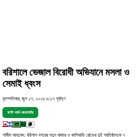
বরিশালে ভেজাল বিরোধী অভিযানে মসলা ও
সেমাই ধ্বংস
বৃহস্পতিবার, জুন ২৭, ২০১৯ ৬:২৭ পূর্বাহ্ণ
ফটো কার্ড জেনারেটর
৬০
শামীম আহমেদ: বরিশাল নগরের নতুন বাজার ও কালিবাড়ি রোডের দুই প্রতিষ্ঠানকে ৭