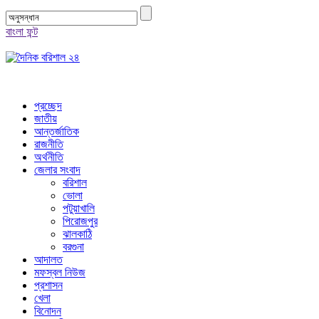
বাংলা ফন্ট
প্রচ্ছেদ
জাতীয়
আন্তর্জাতিক
রাজনীতি
অর্থনীতি
জেলার সংবাদ
বরিশাল
ভোলা
পটুয়াখালি
পিরোজপুর
ঝালকাঠি
বরগুনা
আদালত
মফস্বল নিউজ
প্রশাসন
খেলা
বিনোদন