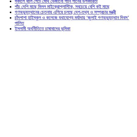
সকালে খালি পেটে মেথি ভেজানো পানি পানের উপকারিতা
পাঁচ দেশি মাছে মিলল মাইক্রোপ্লাস্টিক, সবচেয়ে বেশি কই মাছে
গণঅভ্যুত্থানের চেতনায় এগিয়ে চলছে দেশ-তথ্য ও সম্প্রচার মন্ত্রী
চাঁদপাশা হাইস্কুল ও কলেজে যথাযোগ্য মর্যাদায় ‘জুলাই গণঅভ্যুত্থান দিবস’
পালিত
ইসলামী অর্থনীতিতে চাষাবাদের ভূমিকা