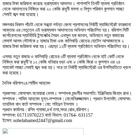
হাজার টাকা জরিমানা করেছে ভ্রাম্যমান আদালত। পাশাপাশি তিনটি ব্যবসা প্রতিষ্ঠান
থেকে আদালতের নিষিদ্ধ করা ২০ কেজি রাধুনী মসলা ও বিপুল পরিমান কুলসান লাচ্ছা
সেমাই জব্দ করা হয়েছে।
মঙ্গলবার বিকাল পাঁচটা থেকে সন্ধ্যা পর্যন্ত জেলা প্রশাসনের নির্বাহী ম্যাজিস্ট্রেট ফারজানা
আক্তার এর নেতৃত্বে এই ভ্রাম্যমান আদালতের অভিযান পরিচালিত হয়। বরিশাল সিটি
কর্পোরেশনের স্যানিটারি ইন্সপেক্টর সৈয়দ এনামুল হক জানান, অভিযানে নতুন বাজারের
মেসার্স আলম স্টোর্সকে ৫ হাজার টাকা এবং কালিবাড়ি রোডের হোটেল আম্মাজানকে ২
হাজার টাকা জরিমানা করা হয়। এছাড়া ১২টি ব্যবসা প্রতিষ্ঠানে অভিযান পরিচালিত হয়।
এসময় নতুন বাজার ও কালিবাড়ি রোডের ৩টি ব্যবসা প্রতিষ্ঠান থেকে হাই কোর্ট থেকে
নিষিদ্ধ করা রাধুনী’র ১২ কেজি ধনিয়ার গুড়া এবং ৮ কেজি জিরা ও কুলসান এর ২৪
প্যাকেট লাচ্ছা সেমাই জব্দ করা হয়। পরে তা নির্বাহী ম্যাজিস্ট্রেট এর উপস্থিতিতে ধ্বংস
করা হয়েছে।
দৈনিক বরিশাল২৪/শামীম আহমেদ
প্রকাশক: মোসাম্মাৎ মনোয়ারা বেগম। সম্পাদক মন্ডলীর সভাপতি: ইঞ্জিনিয়ার জিহাদ রানা।
সম্পাদক : শামিম আহমেদ যুগ্ন-সম্পাদক : মো:মনিরুজ্জামান। প্রধান উপদেষ্টা: মোসাম্মৎ
তাহমিনা খান বার্তা সম্পাদক : মো: শহিদুল ইসলাম ।
প্রধান কার্যালয় : রশিদ প্লাজা,৪র্থ তলা,সদর রোড,বরিশাল।
সম্পাদক: 01711970223 বার্তা বিভাগ: 01764- 631157
ইমেল: sohelahamed2447@gmail.com