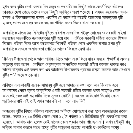
হঠাৎ করে বৃষ্টির দেখা মেলায় দিন মজুর ও পথচারীদের কিছুটা কাজে-কর্মে বিঘ্ন ঘটলেও
তারপরে দেখা গেছে তাদের মাঝে কিছুটা স্বস্তির পরশ পড়েছে। এসময় কয়েকজন ভ্যান
চালক ও রিকসাচালকরা বলেন- এতদিন যে গরমে কষ্ট করেছি আজকের সামান্যতম বৃষ্টি
হয়েছে তাতে মনে হয় কয়েক বছরের শান্তি মনের ভিতর বাসা বেধেছে।
অপরদিকে মাত্র ৪৫ মিনিটের বৃষ্টিতে বরিশাল সাংবাদিক মইনুল হোসেন ও সরকারী মহিলা
কলেজের সড়কটিতে জলাবদ্ধতার সৃষ্টি হয়ে যায়। এদিকে সরকারী মহিলা কলেজে শিক্ষক
নিয়োগ পরিক্ষা দিতে আসা কয়েকশত শিক্ষার্থী পরিক্ষা শেষে একদিক মাথার উপর বৃষ্টি
অপরদিকে সড়কে জলাবদ্বতা পেড়িয়ে তাদের ফিরতে দেখা যায়।
বিভিন্ন উপজেলা থেকে আসা পরিক্ষা দিতে আসা এবং ফিরে যাবার সময়ে শিক্ষার্থীরা এসময়
মন্তব্য করে বলেন- একদিকে প্রেসক্লাব অপরদিকে সরকারী মহিলা কলেজ থাকার পরও
তাদের রাস্তার এই করুন দশা এর আমাদের উপজেলার গ্রামের রাস্তা অনেক ভাল সেখানে
বৃষ্টির পানি জমে থাকে না।
এবিষয়ে এলাকাবাসী বলেন- সামান্য বৃষ্টি হলে আমাদের কথা বলে আর কি লাভ হবে
আপনাদের প্রেস ক্লাব অন্যদিকে একটি সরকারী মহিলা কলেজ থাকা সত্বেও কোন
আমলেই কেহ এই সড়কটির দিকে সুনজর দেইনি। অনেক অভিযোগ দিয়েছি কোন
প্রতিকার পাই নাই তাই এখন আর বলি না। বলে লাভ কি?
আজকের বৃষ্টির বিষয়ে বরিশাল আবহাওয়া অফিসে যোগাযোগ করা হলে অবজারভার রুবেল
বলেন- সকাল ১১,১০ মিনিট থেকে বেলা ১২ টা পর্যন্ত ২৭ মিলিমিটার বৃষ্টি রেকর্ডপাত করা
হয়েছে। আষাড় মাস হলেও সেই মাসের কোন প্রমান তারা পাচ্ছেন না। এখন মৌসুমী বায়ূ
সক্রিয় থাকার কারনে মাঝে মধ্যে বৃষ্টির সম্ভবনা রয়েছে আগামী দু একদিনের মধ্যে।