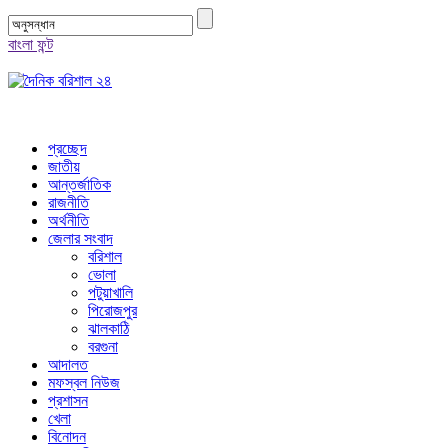
বাংলা ফন্ট
প্রচ্ছেদ
জাতীয়
আন্তর্জাতিক
রাজনীতি
অর্থনীতি
জেলার সংবাদ
বরিশাল
ভোলা
পটুয়াখালি
পিরোজপুর
ঝালকাঠি
বরগুনা
আদালত
মফস্বল নিউজ
প্রশাসন
খেলা
বিনোদন