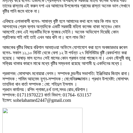
মন্তব্য করে বলেন- একদিকে প্রেসক্লাব অপরদিকে সরকারী মহিলা কলেজ থাকার পরও
তাদের রাস্তার এই করুন দশা এর আমাদের উপজেলার গ্রামের রাস্তা অনেক ভাল সেখানে
বৃষ্টির পানি জমে থাকে না।
এবিষয়ে এলাকাবাসী বলেন- সামান্য বৃষ্টি হলে আমাদের কথা বলে আর কি লাভ হবে
আপনাদের প্রেস ক্লাব অন্যদিকে একটি সরকারী মহিলা কলেজ থাকা সত্বেও কোন
আমলেই কেহ এই সড়কটির দিকে সুনজর দেইনি। অনেক অভিযোগ দিয়েছি কোন
প্রতিকার পাই নাই তাই এখন আর বলি না। বলে লাভ কি?
আজকের বৃষ্টির বিষয়ে বরিশাল আবহাওয়া অফিসে যোগাযোগ করা হলে অবজারভার রুবেল
বলেন- সকাল ১১,১০ মিনিট থেকে বেলা ১২ টা পর্যন্ত ২৭ মিলিমিটার বৃষ্টি রেকর্ডপাত করা
হয়েছে। আষাড় মাস হলেও সেই মাসের কোন প্রমান তারা পাচ্ছেন না। এখন মৌসুমী বায়ূ
সক্রিয় থাকার কারনে মাঝে মধ্যে বৃষ্টির সম্ভবনা রয়েছে আগামী দু একদিনের মধ্যে।
প্রকাশক: মোসাম্মাৎ মনোয়ারা বেগম। সম্পাদক মন্ডলীর সভাপতি: ইঞ্জিনিয়ার জিহাদ রানা।
সম্পাদক : শামিম আহমেদ যুগ্ন-সম্পাদক : মো:মনিরুজ্জামান। প্রধান উপদেষ্টা: মোসাম্মৎ
তাহমিনা খান বার্তা সম্পাদক : মো: শহিদুল ইসলাম ।
প্রধান কার্যালয় : রশিদ প্লাজা,৪র্থ তলা,সদর রোড,বরিশাল।
সম্পাদক: 01711970223 বার্তা বিভাগ: 01764- 631157
ইমেল: sohelahamed2447@gmail.com