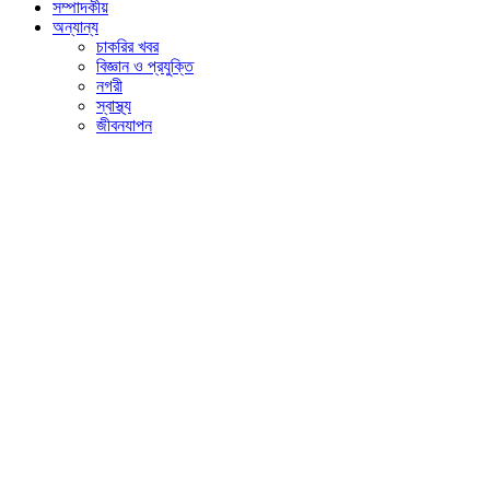
সম্পাদকীয়
অন্যান্য
চাকরির খবর
বিজ্ঞান ও প্রযুক্তি
নগরী
স্বাস্থ্য
জীবনযাপন