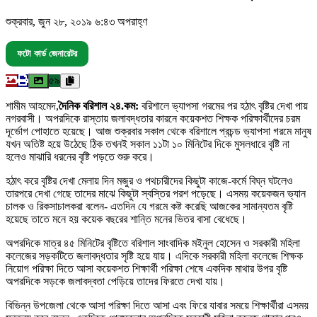
শুক্রবার, জুন ২৮, ২০১৯ ৬:৪৩ অপরাহ্ণ
ফটো কার্ড জেনারেটর
৫৯
শামীম আহমেদ,
দৈনিক বরিশাল ২৪.কম:
বরিশালে ভ্যাপসা গরমের পর হঠাৎ বৃষ্টির দেখা পায়
নগরবাসী। অপরদিকে রাস্তায় জলাবদ্ধতার কারনে কয়েকশত শিক্ষক পরিক্ষার্থীদের চরম
দূর্ভোগ পোহাতে হয়েছে। আজ শুক্রবার সকাল থেকে বরিশালে প্রচন্ড ভ্যাপসা গরমে মানুষ
যখন অতিষ্ট হয়ে উঠেছে ঠিক তখনই সকাল ১১টা ১০ মিনিটের দিকে মুসলধারে বৃষ্টি না
হলেও মাঝারি ধরনের বৃষ্টি পড়তে শুরু করে।
হঠাৎ করে বৃষ্টির দেখা মেলায় দিন মজুর ও পথচারীদের কিছুটা কাজে-কর্মে বিঘ্ন ঘটলেও
তারপরে দেখা গেছে তাদের মাঝে কিছুটা স্বস্তির পরশ পড়েছে। এসময় কয়েকজন ভ্যান
চালক ও রিকসাচালকরা বলেন- এতদিন যে গরমে কষ্ট করেছি আজকের সামান্যতম বৃষ্টি
হয়েছে তাতে মনে হয় কয়েক বছরের শান্তি মনের ভিতর বাসা বেধেছে।
অপরদিকে মাত্র ৪৫ মিনিটের বৃষ্টিতে বরিশাল সাংবাদিক মইনুল হোসেন ও সরকারী মহিলা
কলেজের সড়কটিতে জলাবদ্ধতার সৃষ্টি হয়ে যায়। এদিকে সরকারী মহিলা কলেজে শিক্ষক
নিয়োগ পরিক্ষা দিতে আসা কয়েকশত শিক্ষার্থী পরিক্ষা শেষে একদিক মাথার উপর বৃষ্টি
অপরদিকে সড়কে জলাবদ্বতা পেড়িয়ে তাদের ফিরতে দেখা যায়।
বিভিন্ন উপজেলা থেকে আসা পরিক্ষা দিতে আসা এবং ফিরে যাবার সময়ে শিক্ষার্থীরা এসময়