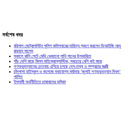
সর্বশেষ খবর
বরিশাল মেট্রোপলিটন পুলিশ কমিশনারের দায়িত্ব গ্রহণ করলেন ডিআইজি আবু
রায়হান সালেহ্
সকালে খালি পেটে মেথি ভেজানো পানি পানের উপকারিতা
পাঁচ দেশি মাছে মিলল মাইক্রোপ্লাস্টিক, সবচেয়ে বেশি কই মাছে
গণঅভ্যুত্থানের চেতনায় এগিয়ে চলছে দেশ-তথ্য ও সম্প্রচার মন্ত্রী
চাঁদপাশা হাইস্কুল ও কলেজে যথাযোগ্য মর্যাদায় ‘জুলাই গণঅভ্যুত্থান দিবস’
পালিত
ইসলামী অর্থনীতিতে চাষাবাদের ভূমিকা