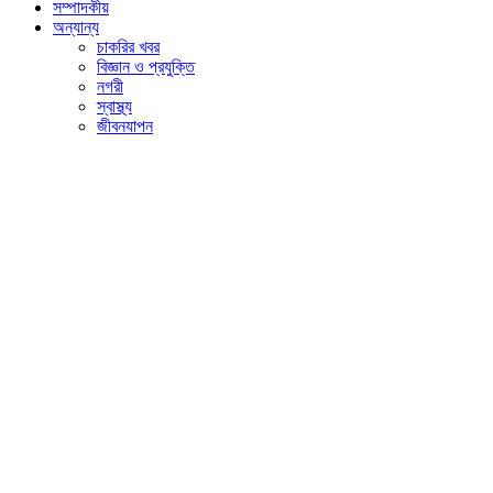
সম্পাদকীয়
অন্যান্য
চাকরির খবর
বিজ্ঞান ও প্রযুক্তি
নগরী
স্বাস্থ্য
জীবনযাপন