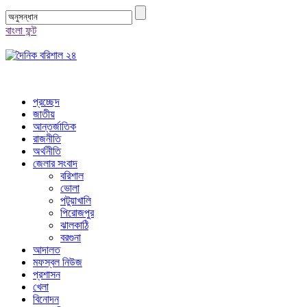
বাংলা ফন্ট
প্রচ্ছেদ
জাতীয়
আন্তর্জাতিক
রাজনীতি
অর্থনীতি
জেলার সংবাদ
বরিশাল
ভোলা
পটুয়াখালি
পিরোজপুর
ঝালকাঠি
বরগুনা
আদালত
মফস্বল নিউজ
প্রশাসন
খেলা
বিনোদন