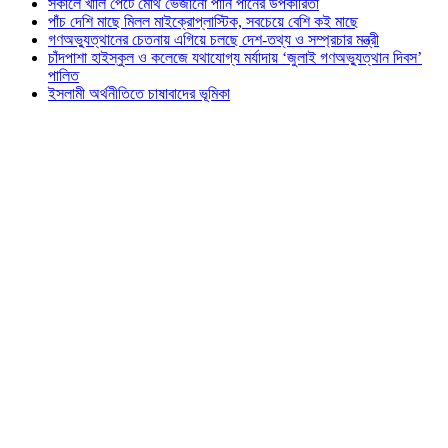
সকালে খালি পেটে মেথি ভেজানো পানি পানের উপকারিতা
পাঁচ দেশি মাছে মিলল মাইক্রোপ্লাস্টিক, সবচেয়ে বেশি কই মাছে
গণঅভ্যুত্থানের চেতনায় এগিয়ে চলছে দেশ-তথ্য ও সম্প্রচার মন্ত্রী
চাঁদপাশা হাইস্কুল ও কলেজে যথাযোগ্য মর্যাদায় ‘জুলাই গণঅভ্যুত্থান দিবস’
পালিত
ইসলামী অর্থনীতিতে চাষাবাদের ভূমিকা