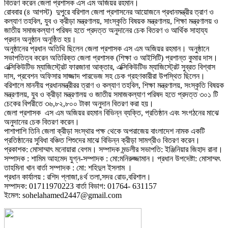
বিতরণ করেন জেলা প্রশাসক এস এম অজিয়র রহমান।
রোববার (৪ আগস্ট) দুপুরে বরিশাল জেলা প্রশাসনের আয়োজনে প্রধানমন্ত্রীর ত্রাণ ও
কল্যাণ তহবিল, যুব ও ক্রীড়া মন্ত্রণালয়, সাংস্কৃতি বিষয়ক মন্ত্রণালয়, শিক্ষা মন্ত্রণালয় ও
জাতীয় সমাজকল্যাণ পরিষদ হতে প্রদত্ত অনুদানের চেক বিতরণ ও আর্থিক সাহায্য
প্রদান অনুষ্ঠান অনুষ্ঠিত হয়।
অনুষ্ঠানের প্রধান অতিথি ছিলেন জেলা প্রশাসক এস এম অজিয়র রহমান। অনুষ্ঠানে
সভাপতিত্ব করেন অতিরিক্ত জেলা প্রশাসক (শিক্ষা ও আইসিটি) প্রশান্ত কুমার দাস।
এক্সিকিউটিভ ম্যাজিস্ট্রেট ফারজানা আক্তার, এক্সিকিউটিভ ম্যাজিস্ট্রেট সুব্রত বিশ্বাস
দাস, প্রবেশন অফিসার সাজ্জাদ পারভেজ সহ চেক গ্রহণকারীরা উপস্থিত ছিলেন।
বরিশালে মাননীয় প্রধানমন্ত্রীরর ত্রাণ ও কল্যাণ তহবিল, শিক্ষা মন্ত্রণালয়, সংস্কৃতি বিষয়ক
মন্ত্রণালয়, যুব ও ক্রীড়া মন্ত্রণালয় ও জাতীয় সমাজকল্যাণ পরিষদ হতে প্রদত্ত ৩০১ টি
চেকের বিপরীতে ৩৬,৮২,৮০০ টাকা অনুদান বিতরণ করা হয়।
জেলা প্রশাসক এস এম অজিয়র রহমান বিভিন্ন ব্যক্তি, প্রতিষ্ঠান এবং সংগঠনের মাঝে
অনুদানের চেক বিতরণ করেন।
পাশাপাশি তিনি জেলা ক্রীড়া সংস্থার পক্ষ থেকে অপরাজেয় বাংলাদেশ নামক একটি
প্রতিষ্ঠানের সুবিধা বঞ্চিত শিশুদের মাঝে বিভিন্ন ক্রীড়া সামগ্রীও বিতরণ করেন।
প্রকাশক: মোসাম্মাৎ মনোয়ারা বেগম। সম্পাদক মন্ডলীর সভাপতি: ইঞ্জিনিয়ার জিহাদ রানা।
সম্পাদক : শামিম আহমেদ যুগ্ন-সম্পাদক : মো:মনিরুজ্জামান। প্রধান উপদেষ্টা: মোসাম্মৎ
তাহমিনা খান বার্তা সম্পাদক : মো: শহিদুল ইসলাম ।
প্রধান কার্যালয় : রশিদ প্লাজা,৪র্থ তলা,সদর রোড,বরিশাল।
সম্পাদক: 01711970223 বার্তা বিভাগ: 01764- 631157
ইমেল: sohelahamed2447@gmail.com