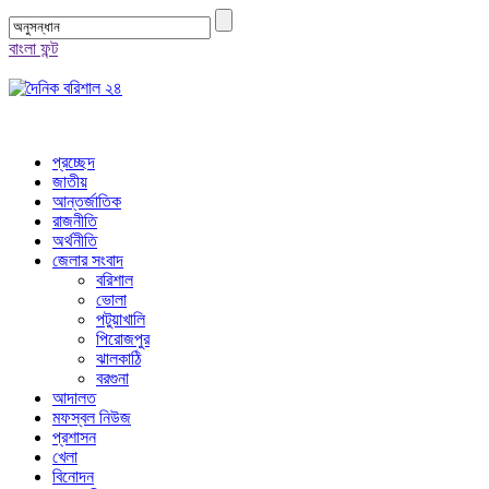
বাংলা ফন্ট
প্রচ্ছেদ
জাতীয়
আন্তর্জাতিক
রাজনীতি
অর্থনীতি
জেলার সংবাদ
বরিশাল
ভোলা
পটুয়াখালি
পিরোজপুর
ঝালকাঠি
বরগুনা
আদালত
মফস্বল নিউজ
প্রশাসন
খেলা
বিনোদন