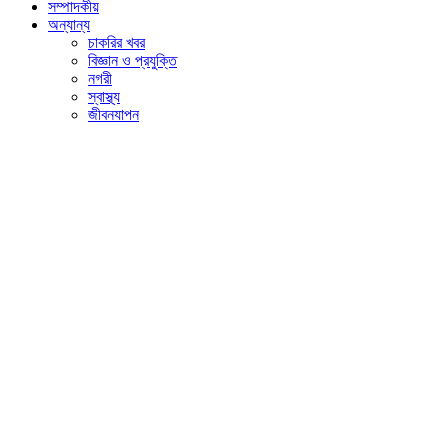
সম্পাদকীয়
অন্যান্য
চাকরির খবর
বিজ্ঞান ও প্রযুক্তি
নগরী
স্বাস্থ্য
জীবনযাপন