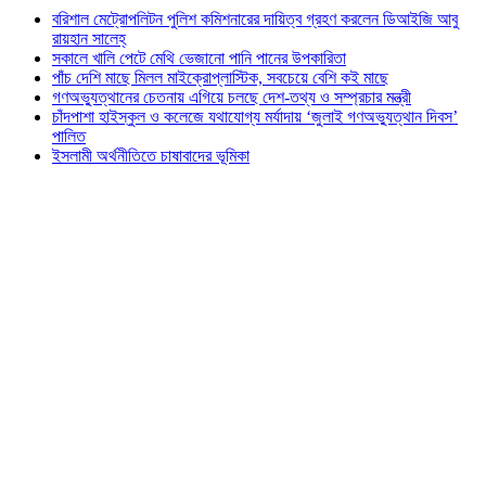
বরিশাল মেট্রোপলিটন পুলিশ কমিশনারের দায়িত্ব গ্রহণ করলেন ডিআইজি আবু
রায়হান সালেহ্
সকালে খালি পেটে মেথি ভেজানো পানি পানের উপকারিতা
পাঁচ দেশি মাছে মিলল মাইক্রোপ্লাস্টিক, সবচেয়ে বেশি কই মাছে
গণঅভ্যুত্থানের চেতনায় এগিয়ে চলছে দেশ-তথ্য ও সম্প্রচার মন্ত্রী
চাঁদপাশা হাইস্কুল ও কলেজে যথাযোগ্য মর্যাদায় ‘জুলাই গণঅভ্যুত্থান দিবস’
পালিত
ইসলামী অর্থনীতিতে চাষাবাদের ভূমিকা