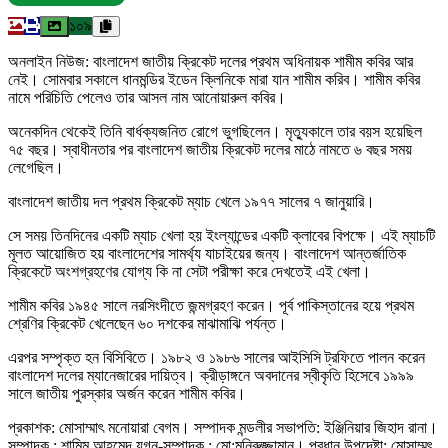
১০৯
অনলাইন নিউজ: বাংলাদেশ জাতীয় ক্রিকেট দলের প্রথম অধিনায়ক শামীম কবির আর
নেই। সোমবার সকালে ধানমন্ডির ইডেন ক্লিনিকে মারা যান শামীম করিব। শামীম কবির
নামে পরিচিতি পেলেও তার আসল নাম আনোয়ারুল কবির।
অনেকদিন থেকেই তিনি বার্ধক্যজনিত রোগে ভুগছিলেন। মৃত্যুকালে তার বয়স হয়েছিল
৭৫ বছর। স্বাধীনতার পর বাংলাদেশ জাতীয় ক্রিকেট দলের মাঠে নামতে ৬ বছর সময়
লেগেছিল।
বাংলাদেশ জাতীয় দল প্রথম ক্রিকেট ম্যাচ খেলে ১৯৭৭ সালের ৭ জানুয়ারি।
সে সময় তিনদিনের একটি ম্যাচ খেলা হয় ইংল্যান্ডের একটি ক্লাবের বিপক্ষে। এই ম্যাচটি
মূলত আয়োজিত হয় বাংলাদেশের সামর্থ্য যাচাইয়ের জন্য। বাংলাদেশ আন্তর্জাতিক
ক্রিকেটে অংশগ্রহণের যোগ্য কি না সেটা পরীক্ষা করে দেখতেই এই খেলা।
শামীম কবির ১৯৪৫ সালে নরসিংদীতে জন্মগ্রহণ করেন। পূর্ব পাকিস্তানের হয়ে প্রথম
শ্রেণির ক্রিকেট খেলেছেন ৬০ দশকের মাঝামাঝি পর্যন্ত।
এরপর সম্পৃক্ত হন বিসিবিতে। ১৯৮২ ও ১৯৮৬ সালের আইসিসি ট্রফিতে পালন করেন
বাংলাদেশ দলের ম্যানেজারের দায়িত্ব। ক্রীড়াঙ্গনে অবদানের স্বীকৃতি হিসেবে ১৯৯৯
সালে জাতীয় পুরস্কার অর্জন করেন শামীম কবির।
প্রকাশক: মোসাম্মাৎ মনোয়ারা বেগম। সম্পাদক মন্ডলীর সভাপতি: ইঞ্জিনিয়ার জিহাদ রানা।
সম্পাদক : শামিম আহমেদ যুগ্ন-সম্পাদক : মো:মনিরুজ্জামান। প্রধান উপদেষ্টা: মোসাম্মৎ