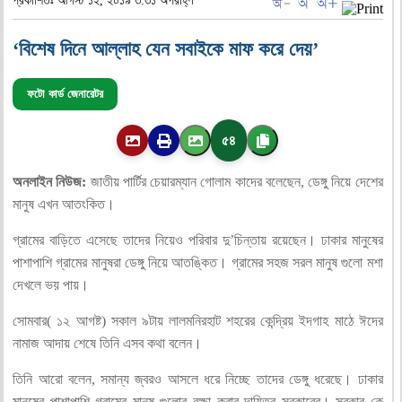
প্রকাশিতঃ আগস্ট ১২, ২০১৯ ৩:৩১ অপরাহ্ণ
‘বিশেষ দিনে আল্লাহ যেন সবাইকে মাফ করে দেয়’
ফটো কার্ড জেনারেটর
৫৪
অনলাইন নিউজ:
জাতীয় পার্টির চেয়ারম্যান গোলাম কাদের বলেছেন, ডেঙ্গু নিয়ে দেশের
মানুষ এখন আতংকিত।
গ্রামের বাড়িতে এসেছে তাদের নিয়েও পরিবার দু’চিন্তায় রয়েছেন। ঢাকার মানুষের
পাশাপাশি গ্রামের মানুষরা ডেঙ্গু নিয়ে আতঙ্কিত। গ্রামের সহজ সরল মানুষ গুলো মশা
দেখলে ভয় পায়।
সোমবার( ১২ আগষ্ট) সকাল ৯টায় লালমনিরহাট শহরের কেন্দ্রিয় ইদগাহ মাঠে ঈদের
নামাজ আদায় শেষে তিনি এসব কথা বলেন।
তিনি আরো বলেন, সমান্য জ্বরও আসলে ধরে নিচ্ছে তাদের ডেঙ্গু ধরেছে। ঢাকার
মানুষের পাশাপাশি গ্রামের মানুষ গুলোর রক্ষা করার দায়িত্ব সরকারের। সরকার কে