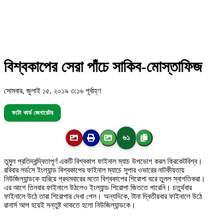
বিশ্বকাপের সেরা পাঁচে সাকিব-মোস্তাফিজ
সোমবার, জুলাই ১৫, ২০১৯ ৩:১৬ পূর্বাহ্ণ
ফটো কার্ড জেনারেটর
৬১
তুমুল প্রতিদ্বন্দ্বিতাপূর্ণ একটি বিশ্বকাপ ফাইনাল ম্যাচ উপভোগ করল ক্রিকেটবিশ্ব।
রবিবার লর্ডসে ইংল্যান্ড বিশ্বকাপের ফাইনাল ম্যাচে সুপার ওভারের নাটকীয়তায়
নিউজিল্যান্ডকে হারিয়ে প্রথমবারের মতো বিশ্বকাপের শিরোপা ঘরে তুলল স্বাগতিকরা।
এর আগে তিনবার ফাইনালে উঠলেও ইংল্যান্ড শিরোপা জিততে পারেনি। চতুর্থবার
ফাইনালে উঠে তারা শিরোপার দেখা পেল। অন্যদিকে, টানা দ্বিতীয়বার ফাইনালে উঠে
রানার্স আপ হয়েই সন্তুষ্ট থাকতে হলো নিউজিল্যান্ডকে।