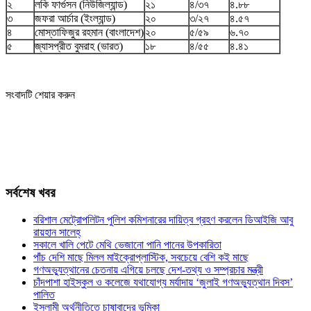
২
লকি ফার্গুসন (নিউজিল্যান্ড)
২১
৪/৩৭
৪.৮৮
৩
জফরা আর্চার (ইংল্যান্ড)
২০
৩/২৭
৪.৫৭
৪
মোস্তাফিজুর রহমান (বাংলাদেশ)
২০
৫/৫৯
৬.৭০
৫
জ্যাসপ্রীত বুমরাহ (ভারত)
১৮
৪/৫৫
৪.৪১
সংবাদটি শেয়ার করুন
সর্বশেষ খবর
বরিশাল মেট্রোপলিটন পুলিশ কমিশনারের দায়িত্ব গ্রহণ করলেন ডিআইজি আবু
রায়হান সালেহ্
সকালে খালি পেটে মেথি ভেজানো পানি পানের উপকারিতা
পাঁচ দেশি মাছে মিলল মাইক্রোপ্লাস্টিক, সবচেয়ে বেশি কই মাছে
গণঅভ্যুত্থানের চেতনায় এগিয়ে চলছে দেশ-তথ্য ও সম্প্রচার মন্ত্রী
চাঁদপাশা হাইস্কুল ও কলেজে যথাযোগ্য মর্যাদায় ‘জুলাই গণঅভ্যুত্থান দিবস’
পালিত
ইসলামী অর্থনীতিতে চাষাবাদের ভূমিকা