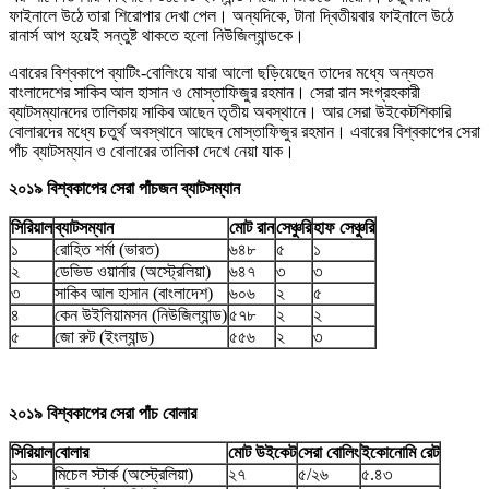
ফাইনালে উঠে তারা শিরোপার দেখা পেল। অন্যদিকে, টানা দ্বিতীয়বার ফাইনালে উঠে
রানার্স আপ হয়েই সন্তুষ্ট থাকতে হলো নিউজিল্যান্ডকে।
এবারের বিশ্বকাপে ব্যাটিং-বোলিংয়ে যারা আলো ছড়িয়েছেন তাদের মধ্যে অন্যতম
বাংলাদেশের সাকিব আল হাসান ও মোস্তাফিজুর রহমান। সেরা রান সংগ্রহকারী
ব্যাটসম্যানদের তালিকায় সাকিব আছেন তৃতীয় অবস্থানে। আর সেরা উইকেটশিকারি
বোলারদের মধ্যে চতুর্থ অবস্থানে আছেন মোস্তাফিজুর রহমান। এবারের বিশ্বকাপের সেরা
পাঁচ ব্যাটসম্যান ও বোলারের তালিকা দেখে নেয়া যাক।
২০১৯ বিশ্বকাপের সেরা পাঁচজন ব্যাটসম্যান
সিরিয়াল
ব্যাটসম্যান
মোট রান
সেঞ্চুরি
হাফ সেঞ্চুরি
১
রোহিত শর্মা (ভারত)
৬৪৮
৫
১
২
ডেভিড ওয়ার্নার (অস্ট্রেলিয়া)
৬৪৭
৩
৩
৩
সাকিব আল হাসান (বাংলাদেশ)
৬০৬
২
৫
৪
কেন উইলিয়ামসন (নিউজিল্যান্ড)
৫৭৮
২
২
৫
জো রুট (ইংল্যান্ড)
৫৫৬
২
৩
২০১৯ বিশ্বকাপের সেরা পাঁচ বোলার
সিরিয়াল
বোলার
মোট উইকেট
সেরা বোলিং
ইকোনোমি রেট
১
মিচেল স্টার্ক (অস্ট্রেলিয়া)
২৭
৫/২৬
৫.৪৩