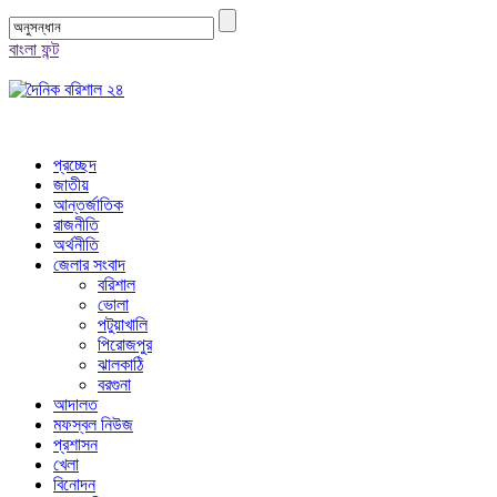
বাংলা ফন্ট
প্রচ্ছেদ
জাতীয়
আন্তর্জাতিক
রাজনীতি
অর্থনীতি
জেলার সংবাদ
বরিশাল
ভোলা
পটুয়াখালি
পিরোজপুর
ঝালকাঠি
বরগুনা
আদালত
মফস্বল নিউজ
প্রশাসন
খেলা
বিনোদন