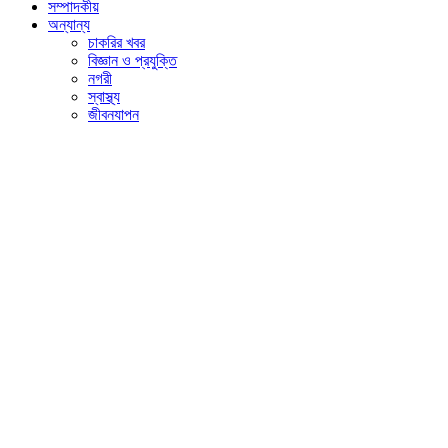
সম্পাদকীয়
অন্যান্য
চাকরির খবর
বিজ্ঞান ও প্রযুক্তি
নগরী
স্বাস্থ্য
জীবনযাপন