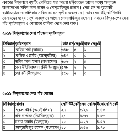
এবারের বিশ্বকাপে ব্যাটিং-বোলিংয়ে যারা আলো ছড়িয়েছেন তাদের মধ্যে অন্যতম
বাংলাদেশের সাকিব আল হাসান ও মোস্তাফিজুর রহমান। সেরা রান সংগ্রহকারী
ব্যাটসম্যানদের তালিকায় সাকিব আছেন তৃতীয় অবস্থানে। আর সেরা উইকেটশিকারি
বোলারদের মধ্যে চতুর্থ অবস্থানে আছেন মোস্তাফিজুর রহমান। এবারের বিশ্বকাপের সেরা
পাঁচ ব্যাটসম্যান ও বোলারের তালিকা দেখে নেয়া যাক।
২০১৯ বিশ্বকাপের সেরা পাঁচজন ব্যাটসম্যান
সিরিয়াল
ব্যাটসম্যান
মোট রান
সেঞ্চুরি
হাফ সেঞ্চুরি
১
রোহিত শর্মা (ভারত)
৬৪৮
৫
১
২
ডেভিড ওয়ার্নার (অস্ট্রেলিয়া)
৬৪৭
৩
৩
৩
সাকিব আল হাসান (বাংলাদেশ)
৬০৬
২
৫
৪
কেন উইলিয়ামসন (নিউজিল্যান্ড)
৫৭৮
২
২
৫
জো রুট (ইংল্যান্ড)
৫৫৬
২
৩
২০১৯ বিশ্বকাপের সেরা পাঁচ বোলার
সিরিয়াল
বোলার
মোট উইকেট
সেরা বোলিং
ইকোনোমি রেট
১
মিচেল স্টার্ক (অস্ট্রেলিয়া)
২৭
৫/২৬
৫.৪৩
২
লকি ফার্গুসন (নিউজিল্যান্ড)
২১
৪/৩৭
৪.৮৮
৩
জফরা আর্চার (ইংল্যান্ড)
২০
৩/২৭
৪.৫৭
৪
মোস্তাফিজুর রহমান (বাংলাদেশ)
২০
৫/৫৯
৬.৭০