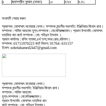
৫
জ্যাসপ্রীত বুমরাহ (ভারত)
১৮
৪/৫৫
৪.৪১
সংবাদটি শেয়ার করুন
প্রকাশক: মোসাম্মাৎ মনোয়ারা বেগম। সম্পাদক মন্ডলীর সভাপতি: ইঞ্জিনিয়ার জিহাদ রানা।
সম্পাদক : শামিম আহমেদ যুগ্ন-সম্পাদক : মো:মনিরুজ্জামান। প্রধান উপদেষ্টা: মোসাম্মৎ
তাহমিনা খান বার্তা সম্পাদক : মো: শহিদুল ইসলাম ।
প্রধান কার্যালয় : রশিদ প্লাজা,৪র্থ তলা,সদর রোড,বরিশাল।
সম্পাদক: 01711970223 বার্তা বিভাগ: 01764- 631157
ইমেল: sohelahamed2447@gmail.com
প্রকাশক: মোসাম্মাৎ মনোয়ারা বেগম।
সম্পাদক মন্ডলীর সভাপতি: ইঞ্জিনিয়ার জিহাদ রানা।
সম্পাদক : শামিম আহমেদ
যুগ্ন-সম্পাদক : মো:মনিরুজ্জামান।
প্রধান উপদেষ্টা: মোসাম্মৎ তাহমিনা খান
বার্তা সম্পাদক : মো: শহিদুল ইসলাম।