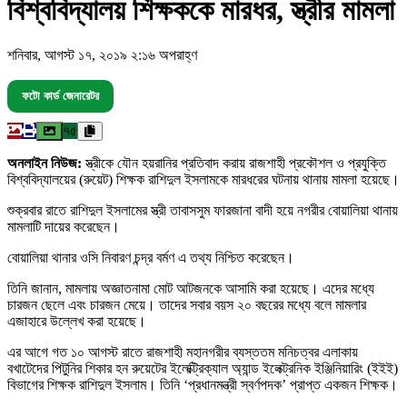
বিশ্ববিদ্যালয় শিক্ষককে মারধর, স্ত্রীর মামলা
শনিবার, আগস্ট ১৭, ২০১৯ ২:১৬ অপরাহ্ণ
ফটো কার্ড জেনারেটর
৭৫
অনলাইন নিউজ:
স্ত্রীকে যৌন হয়রানির প্রতিবাদ করায় রাজশাহী প্রকৌশল ও প্রযুক্তি
বিশ্ববিদ্যালয়ের (রুয়েট) শিক্ষক রাশিদুল ইসলামকে মারধরের ঘটনায় থানায় মামলা হয়েছে।
শুক্রবার রাতে রাশিদুল ইসলামের স্ত্রী তাবাসসুম ফারজানা বাদী হয়ে নগরীর বোয়ালিয়া থানায়
মামলাটি দায়ের করেছেন।
বোয়ালিয়া থানার ওসি নিবারণ চন্দ্র বর্মণ এ তথ্য নিশ্চিত করেছেন।
তিনি জানান, মামলায় অজ্ঞাতনামা মোট আটজনকে আসামি করা হয়েছে। এদের মধ্যে
চারজন ছেলে এবং চারজন মেয়ে। তাদের সবার বয়স ২০ বছরের মধ্যে বলে মামলার
এজাহারে উল্লেখ করা হয়েছে।
এর আগে গত ১০ আগস্ট রাতে রাজশাহী মহানগরীর ব্যস্ততম মনিচত্বর এলাকায়
বখাটেদের পিটুনির শিকার হন রুয়েটের ইলেক্ট্রিক্যাল অ্যান্ড ইলেক্ট্রনিক ইঞ্জিনিয়ারিং (ইইই)
বিভাগের শিক্ষক রাশিদুল ইসলাম। তিনি ‘প্রধানমন্ত্রী স্বর্ণপদক’ প্রাপ্ত একজন শিক্ষক।