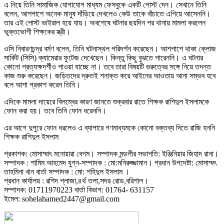
এ নিয়ে তিনি সামাজিক যোগাযোগ মাধ্যম ফেসবুকে একটি পোস্ট দেন। সেখানে তিনি
বলেন, আশপাশে অনেক মানুষ দাঁড়িয়ে দেখলেও কেউ তাকে বাঁচাতে এগিয়ে আসেননি।
তার এই পোস্ট ভাইরাল হয়ে যায়। অবশেষে ঘটনার ছয়দিন পর থানায় মামলা করলেন
ভুক্তভোগী শিক্ষকের স্ত্রী।
ওসি নিবারণচন্দ্র বর্মণ বলেন, তিনি ঘটনাস্থল পরিদর্শন করেছেন। আশপাশে থাকা ক্লোজ
সার্কিট (সিসি) ক্যামেরার ফুটেজ দেখেছেন। কিন্তু কিছু বুঝতে পারেননি। এ ঘটনার
কোনো প্রত্যক্ষদর্শীও পাওয়া যাচ্ছে না। তবে তারা বিষয়টি গুরুত্বের সঙ্গে নিয়ে তদন্ত
কাজ শুরু করেছেন। জড়িতদের দ্রুতই শনাক্ত করে আইনের আওতায় আনা সম্ভব হবে
বলে আশা প্রকাশ করেন তিনি।
এদিকে মামলা দায়েরে বিলম্বের কারণ জানতে শুক্রবার রাতে শিক্ষক রাশিদুল ইসলামকে
ফোন করা হয়। তবে তিনি ফোন ধরেননি।
এর আগে দুপুরে ফোন ধরলেও এ ব্যাপারে গণমাধ্যমকে কোনো বক্তব্য দিতে রাজি হননি
শিক্ষক রাশিদুল ইসলাম
প্রকাশক: মোসাম্মাৎ মনোয়ারা বেগম। সম্পাদক মন্ডলীর সভাপতি: ইঞ্জিনিয়ার জিহাদ রানা।
সম্পাদক : শামিম আহমেদ যুগ্ন-সম্পাদক : মো:মনিরুজ্জামান। প্রধান উপদেষ্টা: মোসাম্মৎ
তাহমিনা খান বার্তা সম্পাদক : মো: শহিদুল ইসলাম ।
প্রধান কার্যালয় : রশিদ প্লাজা,৪র্থ তলা,সদর রোড,বরিশাল।
সম্পাদক: 01711970223 বার্তা বিভাগ: 01764- 631157
ইমেল: sohelahamed2447@gmail.com