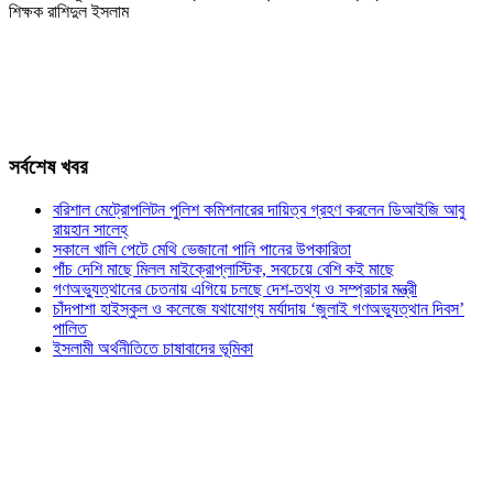
শিক্ষক রাশিদুল ইসলাম
সর্বশেষ খবর
বরিশাল মেট্রোপলিটন পুলিশ কমিশনারের দায়িত্ব গ্রহণ করলেন ডিআইজি আবু
রায়হান সালেহ্
সকালে খালি পেটে মেথি ভেজানো পানি পানের উপকারিতা
পাঁচ দেশি মাছে মিলল মাইক্রোপ্লাস্টিক, সবচেয়ে বেশি কই মাছে
গণঅভ্যুত্থানের চেতনায় এগিয়ে চলছে দেশ-তথ্য ও সম্প্রচার মন্ত্রী
চাঁদপাশা হাইস্কুল ও কলেজে যথাযোগ্য মর্যাদায় ‘জুলাই গণঅভ্যুত্থান দিবস’
পালিত
ইসলামী অর্থনীতিতে চাষাবাদের ভূমিকা