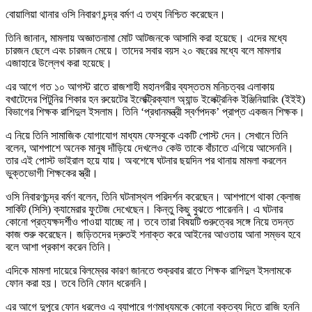
বোয়ালিয়া থানার ওসি নিবারণ চন্দ্র বর্মণ এ তথ্য নিশ্চিত করেছেন।
তিনি জানান, মামলায় অজ্ঞাতনামা মোট আটজনকে আসামি করা হয়েছে। এদের মধ্যে
চারজন ছেলে এবং চারজন মেয়ে। তাদের সবার বয়স ২০ বছরের মধ্যে বলে মামলার
এজাহারে উল্লেখ করা হয়েছে।
এর আগে গত ১০ আগস্ট রাতে রাজশাহী মহানগরীর ব্যস্ততম মনিচত্বর এলাকায়
বখাটেদের পিটুনির শিকার হন রুয়েটের ইলেক্ট্রিক্যাল অ্যান্ড ইলেক্ট্রনিক ইঞ্জিনিয়ারিং (ইইই)
বিভাগের শিক্ষক রাশিদুল ইসলাম। তিনি ‘প্রধানমন্ত্রী স্বর্ণপদক’ প্রাপ্ত একজন শিক্ষক।
এ নিয়ে তিনি সামাজিক যোগাযোগ মাধ্যম ফেসবুকে একটি পোস্ট দেন। সেখানে তিনি
বলেন, আশপাশে অনেক মানুষ দাঁড়িয়ে দেখলেও কেউ তাকে বাঁচাতে এগিয়ে আসেননি।
তার এই পোস্ট ভাইরাল হয়ে যায়। অবশেষে ঘটনার ছয়দিন পর থানায় মামলা করলেন
ভুক্তভোগী শিক্ষকের স্ত্রী।
ওসি নিবারণচন্দ্র বর্মণ বলেন, তিনি ঘটনাস্থল পরিদর্শন করেছেন। আশপাশে থাকা ক্লোজ
সার্কিট (সিসি) ক্যামেরার ফুটেজ দেখেছেন। কিন্তু কিছু বুঝতে পারেননি। এ ঘটনার
কোনো প্রত্যক্ষদর্শীও পাওয়া যাচ্ছে না। তবে তারা বিষয়টি গুরুত্বের সঙ্গে নিয়ে তদন্ত
কাজ শুরু করেছেন। জড়িতদের দ্রুতই শনাক্ত করে আইনের আওতায় আনা সম্ভব হবে
বলে আশা প্রকাশ করেন তিনি।
এদিকে মামলা দায়েরে বিলম্বের কারণ জানতে শুক্রবার রাতে শিক্ষক রাশিদুল ইসলামকে
ফোন করা হয়। তবে তিনি ফোন ধরেননি।
এর আগে দুপুরে ফোন ধরলেও এ ব্যাপারে গণমাধ্যমকে কোনো বক্তব্য দিতে রাজি হননি