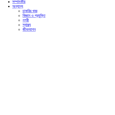
সম্পাদকীয়
অন্যান্য
চাকরির খবর
বিজ্ঞান ও প্রযুক্তি
নগরী
স্বাস্থ্য
জীবনযাপন