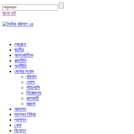
বাংলা ফন্ট
প্রচ্ছেদ
জাতীয়
আন্তর্জাতিক
রাজনীতি
অর্থনীতি
জেলার সংবাদ
বরিশাল
ভোলা
পটুয়াখালি
পিরোজপুর
ঝালকাঠি
বরগুনা
আদালত
মফস্বল নিউজ
প্রশাসন
খেলা
বিনোদন