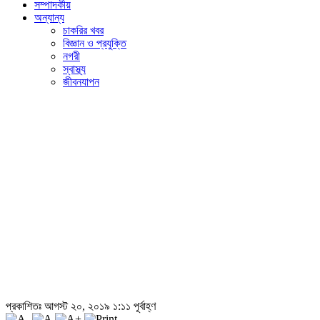
সম্পাদকীয়
অন্যান্য
চাকরির খবর
বিজ্ঞান ও প্রযুক্তি
নগরী
স্বাস্থ্য
জীবনযাপন
প্রকাশিতঃ আগস্ট ২০, ২০১৯ ১:১১ পূর্বাহ্ণ