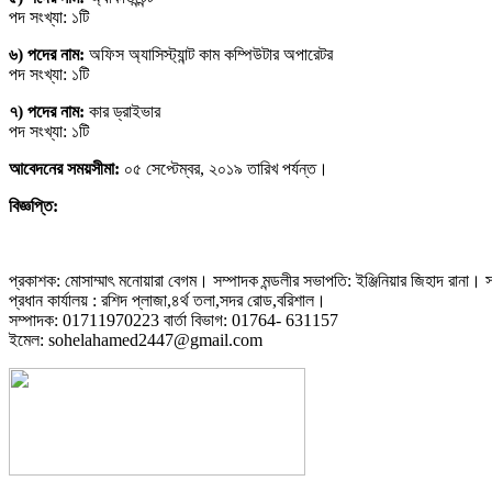
পদ সংখ্যা: ১টি
৬) পদের নাম:
অফিস অ্যাসিস্ট্যান্ট কাম কম্পিউটার অপারেটর
পদ সংখ্যা: ১টি
৭) পদের নাম:
কার ড্রাইভার
পদ সংখ্যা: ১টি
আবেদনের সময়সীমা:
০৫ সেপ্টেম্বর, ২০১৯ তারিখ পর্যন্ত।
বিজ্ঞপ্তি:
প্রকাশক: মোসাম্মাৎ মনোয়ারা বেগম। সম্পাদক মন্ডলীর সভাপতি: ইঞ্জিনিয়ার জিহাদ রানা। সম
প্রধান কার্যালয় : রশিদ প্লাজা,৪র্থ তলা,সদর রোড,বরিশাল।
সম্পাদক: 01711970223 বার্তা বিভাগ: 01764- 631157
ইমেল: sohelahamed2447@gmail.com