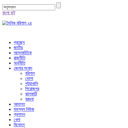
বাংলা ফন্ট
প্রচ্ছেদ
জাতীয়
আন্তর্জাতিক
রাজনীতি
অর্থনীতি
জেলার সংবাদ
বরিশাল
ভোলা
পটুয়াখালি
পিরোজপুর
ঝালকাঠি
বরগুনা
আদালত
মফস্বল নিউজ
প্রশাসন
খেলা
বিনোদন