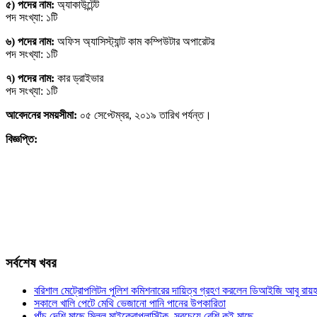
৫) পদের নাম:
অ্যাকাউন্টেন্ট
পদ সংখ্যা: ১টি
৬) পদের নাম:
অফিস অ্যাসিস্ট্যান্ট কাম কম্পিউটার অপারেটর
পদ সংখ্যা: ১টি
৭) পদের নাম:
কার ড্রাইভার
পদ সংখ্যা: ১টি
আবেদনের সময়সীমা:
০৫ সেপ্টেম্বর, ২০১৯ তারিখ পর্যন্ত।
বিজ্ঞপ্তি:
সর্বশেষ খবর
বরিশাল মেট্রোপলিটন পুলিশ কমিশনারের দায়িত্ব গ্রহণ করলেন ডিআইজি আবু রায়হ
সকালে খালি পেটে মেথি ভেজানো পানি পানের উপকারিতা
পাঁচ দেশি মাছে মিলল মাইক্রোপ্লাস্টিক, সবচেয়ে বেশি কই মাছে