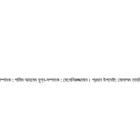
্পাদক : শামিম আহমেদ যুগ্ন-সম্পাদক : মো:মনিরুজ্জামান। প্রধান উপদেষ্টা: মোসাম্মৎ তাহম