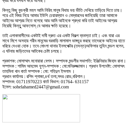
ক্রয় করে বসবাস করে আসছি।
কিন্তু কিছু কুচক্রী মহল আমি নিরিহ মানুষ বিধায় ভয় ভীতি দেখিয়ে তাড়িয়ে দিতে চায়।
পরে এই বিষয় নিয়ে আমার ইউপি চেয়ারম্যান ও মেম্বারদের জানিয়েছি তারা আমাকে
আইনের আশ্রয় নিতে বলেছে আর আমি আইনকে শ্রদ্ধা করি তাই আইনের আশ্রয়
নিয়েছি কিন্তুু আফসোস্ যে আমার ক্ষতি হয়েছে।
তাই এলাকাবাসীদের একটাই দাবী দ্রুত এর একটা বিকল্প ব্যবস্তা চাই। এবং যারা এর
সাথে মিশে অসহায় গরীব মানুষের ঘরবাড়ি মালামাল ভাঙ্গচুর করছে তাদেরকে আইনের হাতে
ধরিয়ে দেওয়া হোক। তবে মোংলা থানার ইনসপেক্টর (তদন্ত)অফিসার তুহিন মন্ডল বলেন,
এ ঘটনায় জড়িতদের আটকের চেষ্টা চলছে।
প্রকাশক: মোসাম্মাৎ মনোয়ারা বেগম। সম্পাদক মন্ডলীর সভাপতি: ইঞ্জিনিয়ার জিহাদ রানা।
সম্পাদক : শামিম আহমেদ যুগ্ন-সম্পাদক : মো:মনিরুজ্জামান। প্রধান উপদেষ্টা: মোসাম্মৎ
তাহমিনা খান বার্তা সম্পাদক : মো: শহিদুল ইসলাম ।
প্রধান কার্যালয় : রশিদ প্লাজা,৪র্থ তলা,সদর রোড,বরিশাল।
সম্পাদক: 01711970223 বার্তা বিভাগ: 01764- 631157
ইমেল: sohelahamed2447@gmail.com