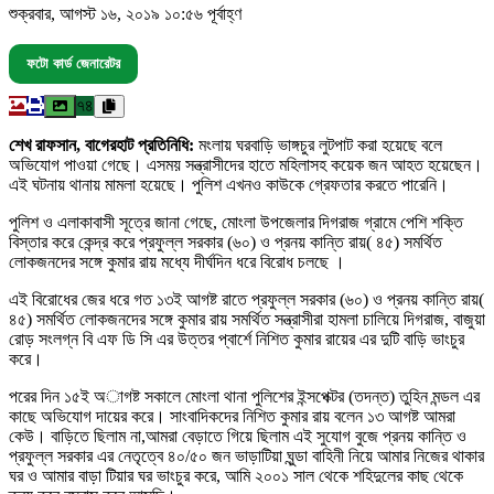
শুক্রবার, আগস্ট ১৬, ২০১৯ ১০:৫৬ পূর্বাহ্ণ
ফটো কার্ড জেনারেটর
৭৪
শেখ রাফসান, বাগেরহাট প্রতিনিধি:
মংলায় ঘরবাড়ি ভাঙ্গচুর লুটপাট করা হয়েছে বলে
অভিযোগ পাওয়া গেছে। এসময় সন্ত্রাসীদের হাতে মহিলাসহ কয়েক জন আহত হয়েছেন।
এই ঘটনায় থানায় মামলা হয়েছে। পুলিশ এখনও কাউকে গ্রেফতার করতে পারেনি।
পুলিশ ও এলাকাবাসী সূত্রে জানা গেছে, মোংলা উপজেলার দিগরাজ গ্রামে পেশি শক্তি
বিস্তার করে কেন্দ্র করে প্রফুল্ল সরকার (৬০) ও প্রনয় কান্তি রায়( ৪৫) সমর্থিত
লোকজনদের সঙ্গে কুমার রায় মধ্যে দীর্ঘদিন ধরে বিরোধ চলছে ।
এই বিরোধের জের ধরে গত ১৩ই আগষ্ট রাতে প্রফুল্ল সরকার (৬০) ও প্রনয় কান্তি রায়(
৪৫) সমর্থিত লোকজনদের সঙ্গে কুমার রায় সমর্থিত সন্ত্রাসীরা হামলা চালিয়ে দিগরাজ, বাজুয়া
রোড় সংলগ্ন বি এফ ডি সি এর উত্তর প্বার্শে নিশিত কুমার রায়ের এর দুটি বাড়ি ভাংচুর
করে।
পরের দিন ১৫ই অাগষ্ট সকালে মোংলা থানা পুলিশের ইন্সপেক্টর (তদন্ত) তুহিন মন্ডল এর
কাছে অভিযোগ দায়ের করে। সাংবাদিকদের নিশিত কুমার রায় বলেন ১৩ আগষ্ট আমরা
কেউ। বাড়িতে ছিলাম না,আমরা বেড়াতে গিয়ে ছিলাম এই সুযোগ বুজে প্রনয় কান্তি ও
প্রফুল্ল সরকার এর নেতৃত্বে ৪০/৫০ জন ভাড়াটিয়া ঘুন্ডা বাহিনী নিয়ে আমার নিজের থাকার
ঘর ও আমার বাড়া টিয়ার ঘর ভাংচুর করে, আমি ২০০১ সাল থেকে শহিদুলের কাছ থেকে