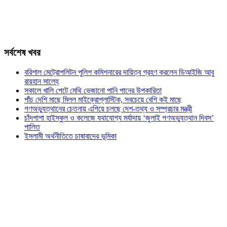
সর্বশেষ খবর
বরিশাল মেট্রোপলিটন পুলিশ কমিশনারের দায়িত্ব গ্রহণ করলেন ডিআইজি আবু
রায়হান সালেহ্
সকালে খালি পেটে মেথি ভেজানো পানি পানের উপকারিতা
পাঁচ দেশি মাছে মিলল মাইক্রোপ্লাস্টিক, সবচেয়ে বেশি কই মাছে
গণঅভ্যুত্থানের চেতনায় এগিয়ে চলছে দেশ-তথ্য ও সম্প্রচার মন্ত্রী
চাঁদপাশা হাইস্কুল ও কলেজে যথাযোগ্য মর্যাদায় ‘জুলাই গণঅভ্যুত্থান দিবস’
পালিত
ইসলামী অর্থনীতিতে চাষাবাদের ভূমিকা