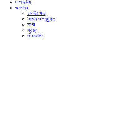
সম্পাদকীয়
অন্যান্য
চাকরির খবর
বিজ্ঞান ও প্রযুক্তি
নগরী
স্বাস্থ্য
জীবনযাপন