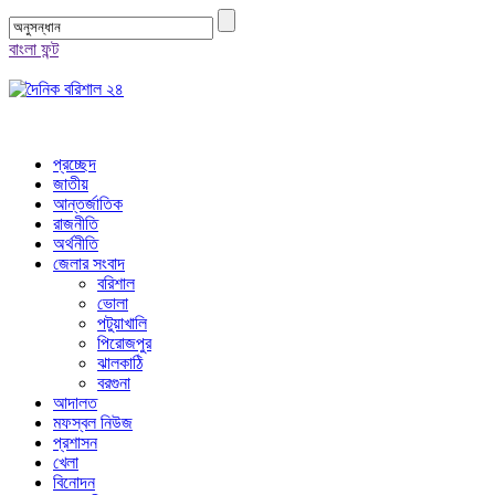
বাংলা ফন্ট
প্রচ্ছেদ
জাতীয়
আন্তর্জাতিক
রাজনীতি
অর্থনীতি
জেলার সংবাদ
বরিশাল
ভোলা
পটুয়াখালি
পিরোজপুর
ঝালকাঠি
বরগুনা
আদালত
মফস্বল নিউজ
প্রশাসন
খেলা
বিনোদন