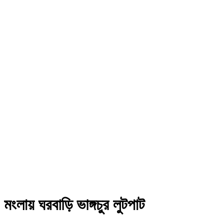
মংলায় ঘরবাড়ি ভাঙ্গচুর লুটপাট