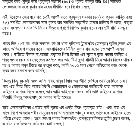
বিস্তার করে কেন্দ্র করে প্রফুল্ল সরকার (৬০) ও প্রনয় কান্তি রায়( ৪৫) সমর্থিত
লোকজনদের সঙ্গে কুমার রায় মধ্যে দীর্ঘদিন ধরে বিরোধ চলছে ।
এই বিরোধের জের ধরে গত ১৩ই আগষ্ট রাতে প্রফুল্ল সরকার (৬০) ও প্রনয় কান্তি রায়(
৪৫) সমর্থিত লোকজনদের সঙ্গে কুমার রায় সমর্থিত সন্ত্রাসীরা হামলা চালিয়ে দিগরাজ, বাজুয়া
রোড় সংলগ্ন বি এফ ডি সি এর উত্তর প্বার্শে নিশিত কুমার রায়ের এর দুটি বাড়ি ভাংচুর
করে।
পরের দিন ১৫ই অাগষ্ট সকালে মোংলা থানা পুলিশের ইন্সপেক্টর (তদন্ত) তুহিন মন্ডল এর
কাছে অভিযোগ দায়ের করে। সাংবাদিকদের নিশিত কুমার রায় বলেন ১৩ আগষ্ট আমরা
কেউ। বাড়িতে ছিলাম না,আমরা বেড়াতে গিয়ে ছিলাম এই সুযোগ বুজে প্রনয় কান্তি ও
প্রফুল্ল সরকার এর নেতৃত্বে ৪০/৫০ জন ভাড়াটিয়া ঘুন্ডা বাহিনী নিয়ে আমার নিজের থাকার
ঘর ও আমার বাড়া টিয়ার ঘর ভাংচুর করে, আমি ২০০১ সাল থেকে শহিদুলের কাছ থেকে
ক্রয় করে বসবাস করে আসছি।
কিন্তু কিছু কুচক্রী মহল আমি নিরিহ মানুষ বিধায় ভয় ভীতি দেখিয়ে তাড়িয়ে দিতে চায়।
পরে এই বিষয় নিয়ে আমার ইউপি চেয়ারম্যান ও মেম্বারদের জানিয়েছি তারা আমাকে
আইনের আশ্রয় নিতে বলেছে আর আমি আইনকে শ্রদ্ধা করি তাই আইনের আশ্রয়
নিয়েছি কিন্তুু আফসোস্ যে আমার ক্ষতি হয়েছে।
তাই এলাকাবাসীদের একটাই দাবী দ্রুত এর একটা বিকল্প ব্যবস্তা চাই। এবং যারা এর
সাথে মিশে অসহায় গরীব মানুষের ঘরবাড়ি মালামাল ভাঙ্গচুর করছে তাদেরকে আইনের হাতে
ধরিয়ে দেওয়া হোক। তবে মোংলা থানার ইনসপেক্টর (তদন্ত)অফিসার তুহিন মন্ডল বলেন,
এ ঘটনায় জড়িতদের আটকের চেষ্টা চলছে।