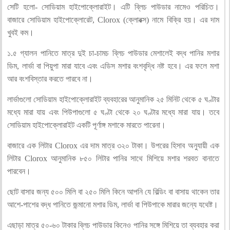
সেটি হলো- সোডিয়াম হাইপোক্লোরাইট। এটি ব্লিচ পাউডার নামেও পরিচিত।
বাজারে সোডিয়াম হাইপোক্লোরেট, Clorox (ক্লোরক্স) নামে বিক্রি হয়। এর দাম
খুবই কম।
১.৫ গ্যালন পানিতে মাত্র দুই চা-চামচ ব্লিচ পাউডার মেশালেই বদ্ধ পানির মশার
ডিম, লার্ভা বা পিয়ুপা মারা যাবে এবং এডিস মশার বংশবৃদ্ধি নষ্ট হবে। এর ফলে মশা
আর বংশবিস্তার করতে পারবে না।
লার্ভাগুলো সোডিয়াম হাইপোক্লোরাইট ব্যবহারের আনুমানিক ২৫ মিনিট থেকে ৫ ঘণ্টার
মধ্যে মারা যায় এবং পিউপাগুলো ৫ ঘণ্টা থেকে ২০ ঘণ্টার মধ্যে মারা যায়। তবে
সোডিয়াম হাইপোক্লোরাইট একটি পূর্ণাঙ্গ মশাকে মারতে পারেনা।
বাজারে এক লিটার Clorox এর দাম মাত্র ৩২০ টাকা। উপরের হিসাব অনুযায়ী এক
লিটার Clorox আনুমানিক ৮৫০ লিটার পানির সাথে মিশিয়ে মশার শরবত বানাতে
পারবেন।
ছোট বাসার জন্য ৫০০ মিলি বা ২৫০ মিলি কিনে আপনি যে বিল্ডিং বা বাসায় থাকেন তার
আশে-পাশের বদ্ধ পানিতে জন্মানো মশার ডিম, লার্ভা বা পিউপাকে মারার জন্যে যথেষ্ট।
এছাড়া মাত্র ৫০-৬০ টাকার ব্লিচ পাউডার কিনেও পানির সঙ্গে মিশিয়ে তা ব্যবহার করা