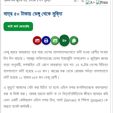
প্রকাশিতঃ জুলাই ৩১, ২০১৯ ১:২৭ পূর্বাহ্ণ
মাত্র ৫০ টাকায় ডেঙ্গু থেকে মুক্তি
ফটো কার্ড জেনারেটর
৪৮
ডেঙ্গু জ্বরে আক্রান্ত হয়ে সারা দেশের হাসপাতালগুলোতে ভর্তি হওয়া রোগীর সংখ্যা
দিন দিন বাড়ছে। স্বাস্থ্য অধিদপ্তরের হেলথ ইমার্জেন্সি অপারেশন ও কন্ট্রোল রুমের
তথ্য অনুযায়ী, মশাবাহিত এই রোগে আক্রান্ত হয়ে গত ২৪ ঘণ্টায় দেশের বিভিন্ন
হাসপাতালে ভর্তি হয়েছে ৮২৪ জন। বছরের শুরু থেকে রোববার পর্যন্ত হাসপাতালে
ভর্তি হয়েছে ১১ হাজার ৬৫৪ জন ডেঙ্গু রোগী।
এ মুহূর্তে আমাদের যেটা করা উচিত তা হলো এডিস মশার বংশবিস্তারকে বাধাগ্রস্ত
করা বা বিনষ্ট করা। আমরা হয়তো জানি না যে নিত্তনৈমিত্তিক জীবনে ব্যবহার করি
এমন একটি কেমিক্যাল এডিস মশার ডিম, লার্ভা (larvae) বা পিউপা (pupae) কে
মারতে যথেষ্ট কার্যকরী।