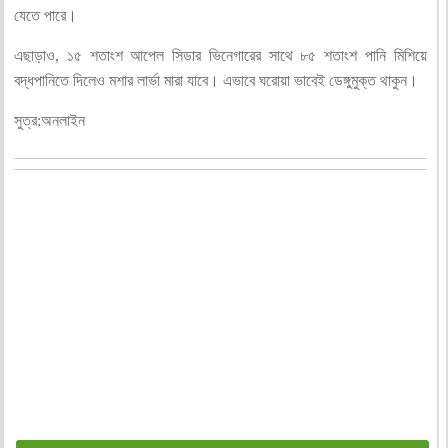
যেতে পারে।
এছাড়াও, ১৫ শতাংশ আপেল সিডার ভিনেগারের সাথে ৮৫ শতাংশ পানি মিশিয়ে
বদ্ধপানিতে দিলেও মশার লার্ভা মারা যাবে। এভাবে ঘরোয়া ভাবেই ডেঙ্গুমুক্ত থাকুন।
সুত্র:অনলাইন