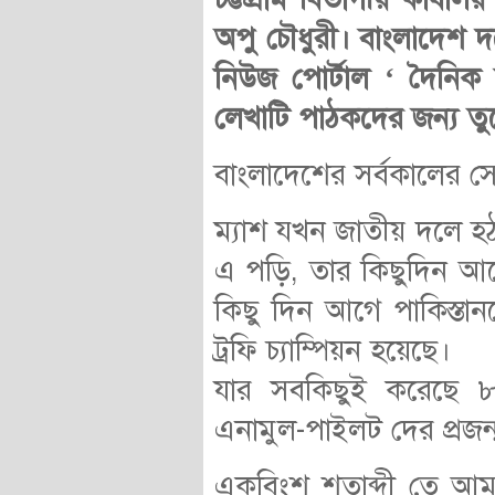
অপু চৌধুরী। বাংলাদেশ দ
নিউজ পোর্টাল ‘ দৈনিক
লেখাটি পাঠকদের জন্য তু
বাংলাদেশের সর্বকালের স
ম্যাশ যখন জাতীয় দলে হ
এ পড়ি, তার কিছুদিন আগে
কিছু দিন আগে পাকিস্তা
ট্রফি চ্যাম্পিয়ন হয়েছে।
যার সবকিছুই করেছে ৮০
এনামুল-পাইলট দের প্রজন্
একবিংশ শতাব্দী তে আমর