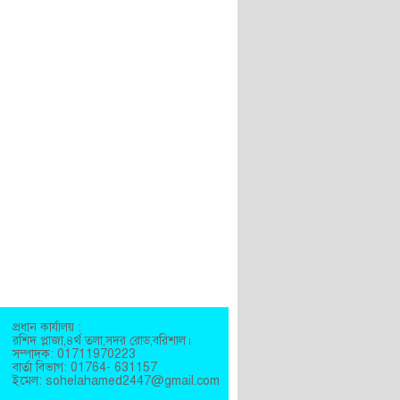
প্রধান কার্যালয় :
রশিদ প্লাজা,৪র্থ তলা,সদর রোড,বরিশাল।
সম্পাদক: 01711970223
বার্তা বিভাগ: 01764- 631157
ইমেল: sohelahamed2447@gmail.com