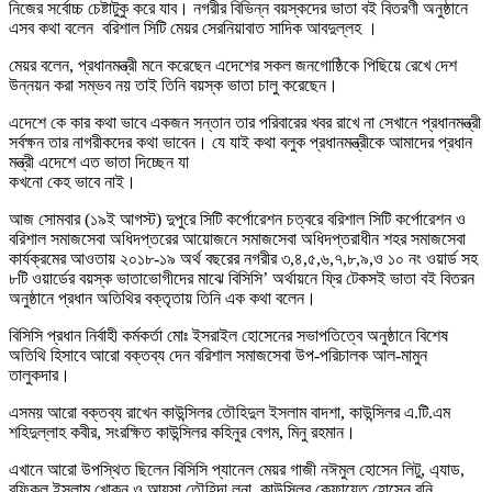
নিজের সর্বোচ্চ চেষ্টাটুকু করে যাব। নগরীর বিভিন্ন বয়স্কদের ভাতা বই বিতরণী অনুষ্ঠানে
এসব কথা বলেন বরিশাল সিটি মেয়র সেরনিয়াবাত সাদিক আবদুল্লহ ।
মেয়র বলেন, প্রধানমন্ত্রী মনে করেছেন এদেশের সকল জনগোষ্ঠিকে পিছিয়ে রেখে দেশ
উন্নয়ন করা সম্ভব নয় তাই তিনি বয়স্ক ভাতা চালু করেছেন।
এদেশে কে কার কথা ভাবে একজন সন্তান তার পরিবারের খবর রাখে না সেখানে প্রধানমন্ত্রী
সর্বক্ষন তার নাগরীকদের কথা ভাবেন। যে যাই কথা বলুক প্রধানমন্ত্রীকে আমাদের প্রধান
মন্ত্রী এদেশে এত ভাতা দিচ্ছেন যা
কখনো কেহ ভাবে নাই।
আজ সোমবার (১৯ই আগস্ট) দুপুরে সিটি কর্পোরেশন চত্বরে বরিশাল সিটি কর্পোরেশন ও
বরিশাল সমাজসেবা অধিদপ্তরের আয়োজনে সমাজসেবা অধিদপ্তরাধীন শহর সমাজসেবা
কার্যক্রমের আওতায় ২০১৮-১৯ অর্থ বছরের নগরীর ৩,৪,৫,৬,৭,৮,৯,ও ১০ নং ওয়ার্ড সহ
৮টি ওয়ার্ডের বয়স্ক ভাতাভোগীদের মাঝে বিসিসি’ অর্থায়নে ফ্রি টেকসই ভাতা বই বিতরন
অনুষ্ঠানে প্রধান অতিথির বক্তৃতায় তিনি এক কথা বলেন।
বিসিসি প্রধান নির্বাহী কর্মকর্তা মোঃ ইসরাইল হোসেনের সভাপতিত্বে অনুষ্ঠানে বিশেষ
অতিথি হিসাবে আরো বক্তব্য দেন বরিশাল সমাজসেবা উপ-পরিচালক আল-মামুন
তালুকদার।
এসময় আরো বক্তব্য রাখেন কাউন্সিলর তৌহিদুল ইসলাম বাদশা, কাউন্সিলর এ.টি.এম
শহিদুল্লাহ কবীর, সংরক্ষিত কাউন্সিলর কহিনুর বেগম, মিনু রহমান।
এখানে আরো উপস্থিত ছিলেন বিসিসি প্যানেল মেয়র গাজী নঈমুল হোসেন লিটু, এ্যাড,
রফিকুল ইসলাম খোকন ও আয়সা তৌহিদা লুনা, কাউন্সিলর কেফায়েত হোসেন রনি,