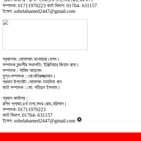
সম্পাদক: 01711970223 বার্তা বিভাগ: 01764- 631157
ইমেল: sohelahamed2447@gmail.com
প্রকাশক: মোসাম্মাৎ মনোয়ারা বেগম।
সম্পাদক মন্ডলীর সভাপতি: ইঞ্জিনিয়ার জিহাদ রানা।
সম্পাদক : শামিম আহমেদ
যুগ্ন-সম্পাদক : মো:মনিরুজ্জামান।
প্রধান উপদেষ্টা: মোসাম্মৎ তাহমিনা খান
বার্তা সম্পাদক : মো: শহিদুল ইসলাম।
প্রধান কার্যালয় :
রশিদ প্লাজা,৪র্থ তলা,সদর রোড,বরিশাল।
সম্পাদক: 01711970223
বার্তা বিভাগ: 01764- 631157
ইমেল: sohelahamed2447@gmail.com
© Copyright 2019 DainikBarishal24.Com | Website Design &
Developed By
ইঞ্জিনিয়ার বিডি নেটওয়ার্ক