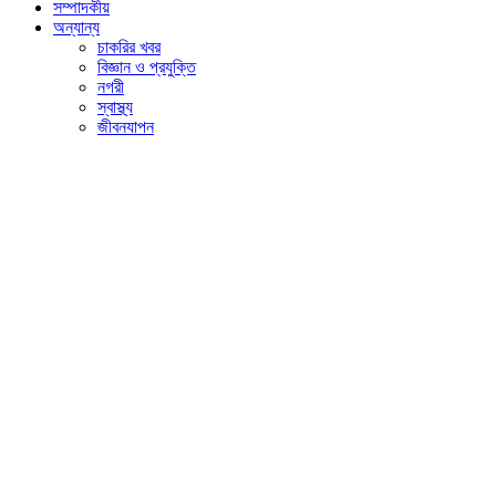
সম্পাদকীয়
অন্যান্য
চাকরির খবর
বিজ্ঞান ও প্রযুক্তি
নগরী
স্বাস্থ্য
জীবনযাপন