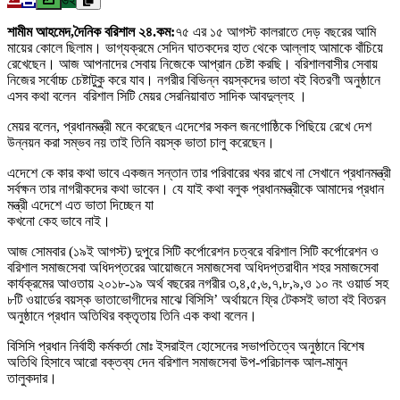
শামীম আহমেদ,দৈনিক বরিশাল ২৪.কম:
৭৫ এর ১৫ আগস্ট কালরাতে দেড় বছরের আমি
মায়ের কোলে ছিলাম। ভাগ্যক্রমে সেদিন ঘাতকদের হাত থেকে আল্লাহ আমাকে বাঁচিয়ে
রেখেছেন। আজ আপনাদের সেবায় নিজেকে আপ্রান চেষ্টা করছি। বরিশালবাসীর সেবায়
নিজের সর্বোচ্চ চেষ্টাটুকু করে যাব। নগরীর বিভিন্ন বয়স্কদের ভাতা বই বিতরণী অনুষ্ঠানে
এসব কথা বলেন বরিশাল সিটি মেয়র সেরনিয়াবাত সাদিক আবদুল্লহ ।
মেয়র বলেন, প্রধানমন্ত্রী মনে করেছেন এদেশের সকল জনগোষ্ঠিকে পিছিয়ে রেখে দেশ
উন্নয়ন করা সম্ভব নয় তাই তিনি বয়স্ক ভাতা চালু করেছেন।
এদেশে কে কার কথা ভাবে একজন সন্তান তার পরিবারের খবর রাখে না সেখানে প্রধানমন্ত্রী
সর্বক্ষন তার নাগরীকদের কথা ভাবেন। যে যাই কথা বলুক প্রধানমন্ত্রীকে আমাদের প্রধান
মন্ত্রী এদেশে এত ভাতা দিচ্ছেন যা
কখনো কেহ ভাবে নাই।
আজ সোমবার (১৯ই আগস্ট) দুপুরে সিটি কর্পোরেশন চত্বরে বরিশাল সিটি কর্পোরেশন ও
বরিশাল সমাজসেবা অধিদপ্তরের আয়োজনে সমাজসেবা অধিদপ্তরাধীন শহর সমাজসেবা
কার্যক্রমের আওতায় ২০১৮-১৯ অর্থ বছরের নগরীর ৩,৪,৫,৬,৭,৮,৯,ও ১০ নং ওয়ার্ড সহ
৮টি ওয়ার্ডের বয়স্ক ভাতাভোগীদের মাঝে বিসিসি’ অর্থায়নে ফ্রি টেকসই ভাতা বই বিতরন
অনুষ্ঠানে প্রধান অতিথির বক্তৃতায় তিনি এক কথা বলেন।
বিসিসি প্রধান নির্বাহী কর্মকর্তা মোঃ ইসরাইল হোসেনের সভাপতিত্বে অনুষ্ঠানে বিশেষ
অতিথি হিসাবে আরো বক্তব্য দেন বরিশাল সমাজসেবা উপ-পরিচালক আল-মামুন
তালুকদার।