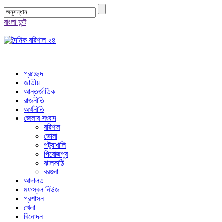
বাংলা ফন্ট
প্রচ্ছেদ
জাতীয়
আন্তর্জাতিক
রাজনীতি
অর্থনীতি
জেলার সংবাদ
বরিশাল
ভোলা
পটুয়াখালি
পিরোজপুর
ঝালকাঠি
বরগুনা
আদালত
মফস্বল নিউজ
প্রশাসন
খেলা
বিনোদন