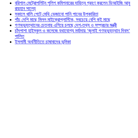
বরিশাল মেট্রোপলিটন পুলিশ কমিশনারের দায়িত্ব গ্রহণ করলেন ডিআইজি আবু
রায়হান সালেহ্
সকালে খালি পেটে মেথি ভেজানো পানি পানের উপকারিতা
পাঁচ দেশি মাছে মিলল মাইক্রোপ্লাস্টিক, সবচেয়ে বেশি কই মাছে
গণঅভ্যুত্থানের চেতনায় এগিয়ে চলছে দেশ-তথ্য ও সম্প্রচার মন্ত্রী
চাঁদপাশা হাইস্কুল ও কলেজে যথাযোগ্য মর্যাদায় ‘জুলাই গণঅভ্যুত্থান দিবস’
পালিত
ইসলামী অর্থনীতিতে চাষাবাদের ভূমিকা