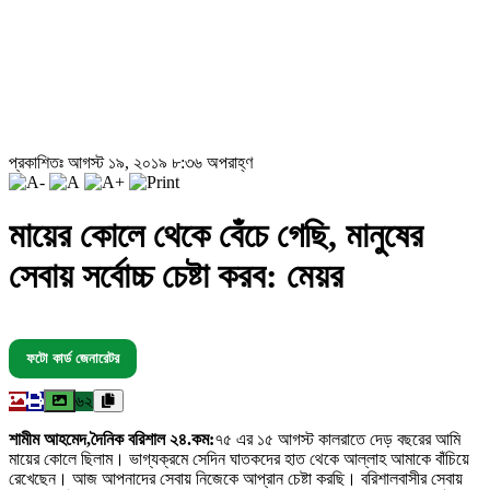
প্রকাশিতঃ আগস্ট ১৯, ২০১৯ ৮:৩৬ অপরাহ্ণ
মায়ের কোলে থেকে বেঁচে গেছি, মানুষের
সেবায় সর্বোচ্চ চেষ্টা করব: মেয়র
ফটো কার্ড জেনারেটর
৬২
শামীম আহমেদ,দৈনিক বরিশাল ২৪.কম:
৭৫ এর ১৫ আগস্ট কালরাতে দেড় বছরের আমি
মায়ের কোলে ছিলাম। ভাগ্যক্রমে সেদিন ঘাতকদের হাত থেকে আল্লাহ আমাকে বাঁচিয়ে
রেখেছেন। আজ আপনাদের সেবায় নিজেকে আপ্রান চেষ্টা করছি। বরিশালবাসীর সেবায়