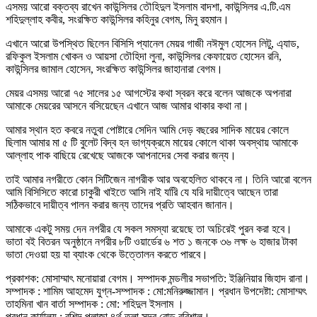
এসময় আরো বক্তব্য রাখেন কাউন্সিলর তৌহিদুল ইসলাম বাদশা, কাউন্সিলর এ.টি.এম
শহিদুল্লাহ কবীর, সংরক্ষিত কাউন্সিলর কহিনুর বেগম, মিনু রহমান।
এখানে আরো উপস্থিত ছিলেন বিসিসি প্যানেল মেয়র গাজী নঈমুল হোসেন লিটু, এ্যাড,
রফিকুল ইসলাম খোকন ও আয়সা তৌহিদা লুনা, কাউন্সিলর কেফায়েত হোসেন রনি,
কাউন্সিলর জামাল হোসেন, সংরক্ষিত কাউন্সিলর জাহানারা বেগম।
মেয়র এসময় আরো ৭৫ সালের ১৫ আগস্টের কথা স্বরন করে বলেন আজকে অপনারা
আমাকে মেয়রের আসনে বসিয়েছেন এখানে আজ আমার থাকার কথা না।
আমার স্থান হত কবরে নতুবা পোষ্টারে সেদিন আমি দেড় বছরের সাদিক মায়ের কোলে
ছিলাম আমার মা ৫ টি বুলেট বিদ্ব হন ভাগ্যক্রমে মায়ের কোলে থাকা অবস্থায় আমাকে
আল্লাহ পাক বাছিয়ে রেখেছে আজকে আপনাদের সেবা করার জন্য।
তাই আমার নগরীতে কোন সিটিজেন নাগরীক আর অবহেলিত থাকবে না। তিনি আরো বলেন
আমি বিসিসিতে কারো চাকুরী খাইতে আসি নাই যরিি যে যরি দায়ীত্বে আছেন তারা
সঠিকভাবে দায়ীত্ব পালন করার জন্য তাদের প্রতি আহবান জানান।
আমাকে একটু সময় দেন নগরীর যে সকল সমস্যা রয়েছে তা অচিরেই পুরন করা হবে।
ভাতা বই বিতরন অনুষ্ঠানে নগরীর ৮টি ওয়ার্ডের ৬ শত ১ জনকে ৩৬ লক্ষ ৬ হাজার টাকা
ভাতা দেওয়া হয় যা ব্যাংক থেকে উত্তোলন করতে পারবে।
প্রকাশক: মোসাম্মাৎ মনোয়ারা বেগম। সম্পাদক মন্ডলীর সভাপতি: ইঞ্জিনিয়ার জিহাদ রানা।
সম্পাদক : শামিম আহমেদ যুগ্ন-সম্পাদক : মো:মনিরুজ্জামান। প্রধান উপদেষ্টা: মোসাম্মৎ
তাহমিনা খান বার্তা সম্পাদক : মো: শহিদুল ইসলাম ।
প্রধান কার্যালয় : রশিদ প্লাজা,৪র্থ তলা,সদর রোড,বরিশাল।