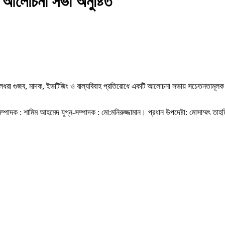
ধে আলোচনা সভা অনুষ্টিত
্গু, ছেলেধরা গুজব, মাদক, ইভটিজিং ও বাল্যবিবাহ প্রতিরোধে একটি আলোচনা সভায় সচেতনতামূ
্পাদক : শামিম আহমেদ যুগ্ন-সম্পাদক : মো:মনিরুজ্জামান। প্রধান উপদেষ্টা: মোসাম্মৎ তাহম