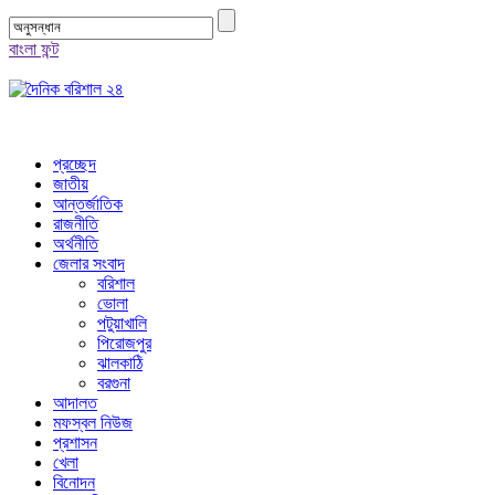
বাংলা ফন্ট
প্রচ্ছেদ
জাতীয়
আন্তর্জাতিক
রাজনীতি
অর্থনীতি
জেলার সংবাদ
বরিশাল
ভোলা
পটুয়াখালি
পিরোজপুর
ঝালকাঠি
বরগুনা
আদালত
মফস্বল নিউজ
প্রশাসন
খেলা
বিনোদন