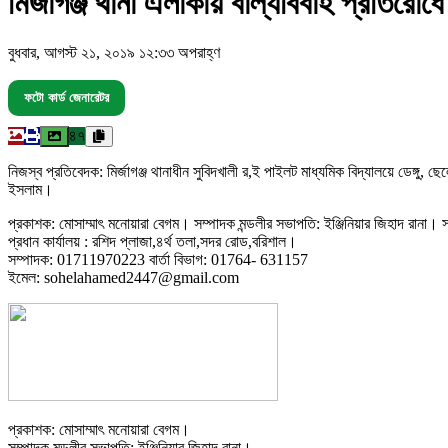
মির্জাগঞ্জ থানা এলাকায় বাল্যবিবাহ প্রতিরো
বুধবার, আগস্ট ২১, ২০১৯ ১২:৩৩ অপরাহ্ণ
ফটো কার্ড জেনারেটর
৪৭
নিজস্ব প্রতিবেদক: মির্জাগঞ্জ থানাধীন সুবিদখালী র,ই পাইলট মাধ্যমিক বিদ্যালয়ে ডেঙ
ইসলাম।
প্রকাশক: মোসাম্মাৎ মনোয়ারা বেগম। সম্পাদক মন্ডলীর সভাপতি: ইঞ্জিনিয়ার জিহাদ রানা। সম
প্রধান কার্যালয় : রশিদ প্লাজা,৪র্থ তলা,সদর রোড,বরিশাল।
সম্পাদক: 01711970223 বার্তা বিভাগ: 01764- 631157
ইমেল: sohelahamed2447@gmail.com
প্রকাশক: মোসাম্মাৎ মনোয়ারা বেগম।
সম্পাদক মন্ডলীর সভাপতি: ইঞ্জিনিয়ার জিহাদ রানা।