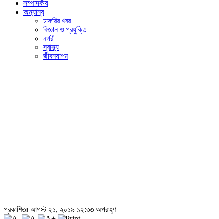
সম্পাদকীয়
অন্যান্য
চাকরির খবর
বিজ্ঞান ও প্রযুক্তি
নগরী
স্বাস্থ্য
জীবনযাপন
প্রকাশিতঃ আগস্ট ২১, ২০১৯ ১২:৩৩ অপরাহ্ণ