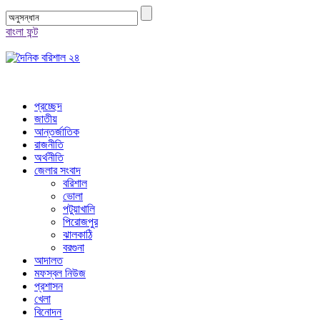
বাংলা ফন্ট
প্রচ্ছেদ
জাতীয়
আন্তর্জাতিক
রাজনীতি
অর্থনীতি
জেলার সংবাদ
বরিশাল
ভোলা
পটুয়াখালি
পিরোজপুর
ঝালকাঠি
বরগুনা
আদালত
মফস্বল নিউজ
প্রশাসন
খেলা
বিনোদন