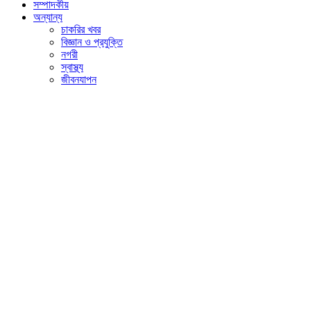
সম্পাদকীয়
অন্যান্য
চাকরির খবর
বিজ্ঞান ও প্রযুক্তি
নগরী
স্বাস্থ্য
জীবনযাপন