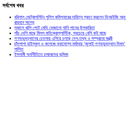
সর্বশেষ খবর
বরিশাল মেট্রোপলিটন পুলিশ কমিশনারের দায়িত্ব গ্রহণ করলেন ডিআইজি আবু
রায়হান সালেহ্
সকালে খালি পেটে মেথি ভেজানো পানি পানের উপকারিতা
পাঁচ দেশি মাছে মিলল মাইক্রোপ্লাস্টিক, সবচেয়ে বেশি কই মাছে
গণঅভ্যুত্থানের চেতনায় এগিয়ে চলছে দেশ-তথ্য ও সম্প্রচার মন্ত্রী
চাঁদপাশা হাইস্কুল ও কলেজে যথাযোগ্য মর্যাদায় ‘জুলাই গণঅভ্যুত্থান দিবস’
পালিত
ইসলামী অর্থনীতিতে চাষাবাদের ভূমিকা