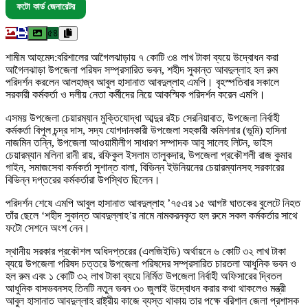
ফটো কার্ড জেনারেটর
৫৪
শামীম আহমেদ:বরিশালের আগৈলঝাড়ায় ৭ কোটি ৩৪ লাখ টাকা ব্যয়ে উদ্বোধন করা
আগৈলঝাড়া উপজেলা পরিষদ সম্প্রসারিত ভবন, শহীদ সুকান্ত আবদুল্লাহ হল রুম
পরিদর্শন করলেন আলহাজ্ব আবুল হাসানাত আবদুল্লাহ এমপি। বৃহস্পতিবার সকালে
সরকারী কর্মকর্তা ও দলীয় নেতা কর্মীদের নিয়ে আকস্মিক পরিদর্শন করেন এমপি।
এসময় উপজেলা চেয়ারম্যান মুক্তিযোদ্ধা আব্দুর রইচ সেরনিয়াবাত, উপজেলা নির্বাহী
কর্মকর্তা বিপুল চন্দ্র দাস, সদ্য যোগদানকারী উপজেলা সহকারী কমিশনার (ভূমি) হাসিনা
নাজমিন তন্নি, উপজেলা আওয়ামীলীগ সাধারণ সম্পাদক আবু সালেহ লিটন, ভাইস
চেয়ারম্যান মলিনা রানী রায়, রফিকুল ইসলাম তালুকদার, উপজেলা প্রকৌশলী রাজ কুমার
গাইন, সমাজসেবা কর্মকর্তা সুশান্ত বালা, বিভিন্ন ইউনিয়নের চেয়ারম্যানসহ সরকারের
বিভিন্ন দপ্তরের কর্মকর্তারা উপস্থিত ছিলেন।
পরিদর্শন শেষে এমপি আবুল হাসানাত আবদুল্লাহ ’৭৫এর ১৫ আগষ্ট ঘাতকের বুলেটে নিহত
তাঁর ছেলে ‘শহীদ সুকান্ত আবদুল্লাহ’র নামে নামকরনকৃত হল রুমে সকল কর্মকর্তার সাথে
ফটো সেশনে অংশ নেন।
স্থানীয় সরকার প্রকৌশল অধিদপ্তরের (এলজিইডি) অর্থায়নে ৬ কোটি ৩২ লাখ টাকা
ব্যয়ে উপজেলা পরিষদ চত্তরে উপজেলা পরিষদের সম্প্রসারিত চারতলা আধুনিক ভবন ও
হল রুম এবং ১ কোটি ৩২ লাখ টাকা ব্যয়ে নির্মিত উপজেলা নির্বাহী অফিসারের দ্বিতল
আধুনিক বাসভবনসহ তিনটি নতুন ভবন ৩০ জুলাই উদ্বোধন করার কথা থাকলেও মন্ত্রী
আবুল হাসানাত আবদুল্লাহ রাষ্ট্রীয় কাজে ব্যস্ত থাকায় তার পক্ষে বরিশাল জেলা প্রশাসক