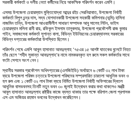
সরকারী কর্মকর্তা ও দলীয় নেতা কর্মীদের নিয়ে আকস্মিক পরিদর্শন করেন এমপি।
এসময় উপজেলা চেয়ারম্যান মুক্তিযোদ্ধা আব্দুর রইচ সেরনিয়াবাত, উপজেলা নির্বাহী
কর্মকর্তা বিপুল চন্দ্র দাস, সদ্য যোগদানকারী উপজেলা সহকারী কমিশনার (ভূমি) হাসিনা
নাজমিন তন্নি, উপজেলা আওয়ামীলীগ সাধারণ সম্পাদক আবু সালেহ লিটন, ভাইস
চেয়ারম্যান মলিনা রানী রায়, রফিকুল ইসলাম তালুকদার, উপজেলা প্রকৌশলী রাজ কুমার
গাইন, সমাজসেবা কর্মকর্তা সুশান্ত বালা, বিভিন্ন ইউনিয়নের চেয়ারম্যানসহ সরকারের
বিভিন্ন দপ্তরের কর্মকর্তারা উপস্থিত ছিলেন।
পরিদর্শন শেষে এমপি আবুল হাসানাত আবদুল্লাহ ’৭৫এর ১৫ আগষ্ট ঘাতকের বুলেটে নিহত
তাঁর ছেলে ‘শহীদ সুকান্ত আবদুল্লাহ’র নামে নামকরনকৃত হল রুমে সকল কর্মকর্তার সাথে
ফটো সেশনে অংশ নেন।
স্থানীয় সরকার প্রকৌশল অধিদপ্তরের (এলজিইডি) অর্থায়নে ৬ কোটি ৩২ লাখ টাকা
ব্যয়ে উপজেলা পরিষদ চত্তরে উপজেলা পরিষদের সম্প্রসারিত চারতলা আধুনিক ভবন ও
হল রুম এবং ১ কোটি ৩২ লাখ টাকা ব্যয়ে নির্মিত উপজেলা নির্বাহী অফিসারের দ্বিতল
আধুনিক বাসভবনসহ তিনটি নতুন ভবন ৩০ জুলাই উদ্বোধন করার কথা থাকলেও মন্ত্রী
আবুল হাসানাত আবদুল্লাহ রাষ্ট্রীয় কাজে ব্যস্ত থাকায় তার পক্ষে বরিশাল জেলা প্রশাসক
এস এম অজিয়র রহমান ভবনের উদ্বোধন করেছিলেন।