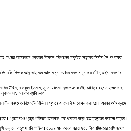
এইড বাংলার আয়োজনে শুক্রবার বিকেলে বরিশালের লাকুটিয়া সড়কের নির্মানাধীন পঞ্চায়েত
য়র ইংরেজি শিক্ষক আবু আহম্মেদ আল মামুন, সমাজসেবক মামুন অর রশিদ, এইড বাংলা’র
র উদ্দিন, রফিকুল ইসলাম, সুমন মোল্লা, মুজাম্মেল কাজী, আরিফুর রহমান হাওলাদার,
তালুকদার সহ এলাকার ব্যক্তিবর্গ।
াধীন পঞ্চায়েত রিসোর্টের বিভিন্ন স্থানে এ তাল বীজ রোপন করা হয়। এরপর পর্যায়ক্রমে
েড়েছে। গ্রামেগঞ্জে প্রচুর পরিমানে তালগাছ গাছ থাকলে বজ্রপাতে মৃত্যুহার কমানো সম্ভব।
র বহুমুখি উন্নয়ন কতৃপক্ষ (বিএমডিএ) ২০০৮ সাল থেকে প্রায় ৭২০ কিলোমিটারের বেশি জায়গা