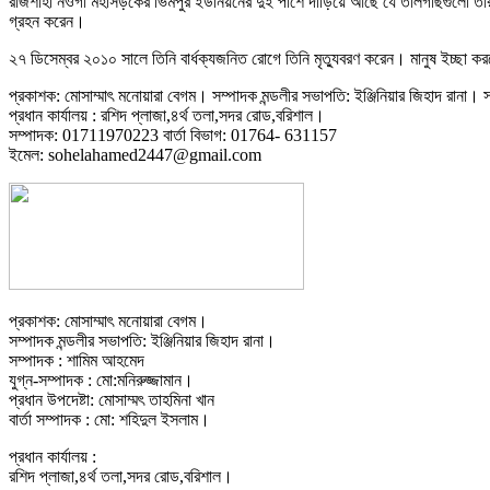
রাজশাহী নওগাঁ মহাসড়কের ভিমপুর ইউনিয়নের দুই পাশে দাঁড়িয়ে আছে যে তালগাছগুলো তা
গ্রহন করেন।
২৭ ডিসেম্বর ২০১০ সালে তিনি বার্ধক্যজনিত রোগে তিনি মৃত্যুবরণ করেন। মানুষ ই
প্রকাশক: মোসাম্মাৎ মনোয়ারা বেগম। সম্পাদক মন্ডলীর সভাপতি: ইঞ্জিনিয়ার জিহাদ রানা। সম
প্রধান কার্যালয় : রশিদ প্লাজা,৪র্থ তলা,সদর রোড,বরিশাল।
সম্পাদক: 01711970223 বার্তা বিভাগ: 01764- 631157
ইমেল: sohelahamed2447@gmail.com
প্রকাশক: মোসাম্মাৎ মনোয়ারা বেগম।
সম্পাদক মন্ডলীর সভাপতি: ইঞ্জিনিয়ার জিহাদ রানা।
সম্পাদক : শামিম আহমেদ
যুগ্ন-সম্পাদক : মো:মনিরুজ্জামান।
প্রধান উপদেষ্টা: মোসাম্মৎ তাহমিনা খান
বার্তা সম্পাদক : মো: শহিদুল ইসলাম।
প্রধান কার্যালয় :
রশিদ প্লাজা,৪র্থ তলা,সদর রোড,বরিশাল।