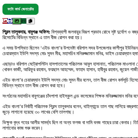
ফটো কার্ড জেনারেটর
৫৩
প্রিন্স তালুকদার, বাবুগঞ্জ অফিস:
বিশ্বব্যাপী জলবায়ুর বিরূপ প্রভাব রোধে সৃষ্ট দুর্যোগ 
রিসোর্টের বিভিন্ন স্থানে এ তাল বীজ রোপন করা হয়।
এ সময় উপস্থিত ছিলেন ‘এইড বাংলা’র উপদেষ্টা বরিশাল সদর উপজেলার কাশীপুর ইউনিয়ন প
চেয়ারম্যান ইউপি সদস্য মোঃ সুমন মীর, মহাসচিব মনিরুজ্জামান মনির, ভাইস চেয়ারম্যান হু
এছাড়াও বরিশাল মেট্রোপলিটন হাসপাতালের পরিচালক আবুল হাসানাত, পরিচালক মাওলানা তোফ
খোকন কাজী, আরিফুর রহমান, ফয়ছাল আহম্মেদ, ফাহাদ হাসান, হাবীবুর রহমান, জুয়েল গাজী, স
এইড বাংলা’র চেয়ারম্যান ইউপি সদস্য মোঃ সুমন মীর বলেন, তাল বীজ রোপন কর্মসূচি হিসে
বিভিন্ন স্থানে তাল বীজ রোপন করা হবে।
সংগঠনের মহাসচিব বাবুগঞ্জের চাঁদপাশা হাইস্কুল এন্ড কলেজের শিক্ষক মনিরুজ্জামান মনির
এইড বাংলা’র নির্বাহী পরিচালক প্রিন্স তালুকদার বলেন, থাইল্যান্ডে তাল গাছ লাগিয়ে বজ্
জুড়ে লাগানো হয়েছে ৩০ লাখের বেশি তালগাছ।
ভিক্ষুক বৃদ্ধ গহের আলীর সামর্থ্য ছিল না অন্য ফলজ বা দামি বনজ গাছের চারা কেনার। ত
লাগানোর কাজ শুরু করেন।