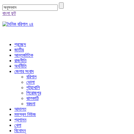
বাংলা ফন্ট
প্রচ্ছেদ
জাতীয়
আন্তর্জাতিক
রাজনীতি
অর্থনীতি
জেলার সংবাদ
বরিশাল
ভোলা
পটুয়াখালি
পিরোজপুর
ঝালকাঠি
বরগুনা
আদালত
মফস্বল নিউজ
প্রশাসন
খেলা
বিনোদন