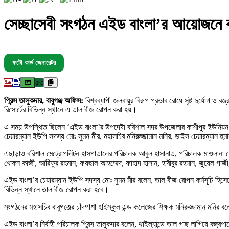
সেচ্ছাসেবী সংগঠন এইড বাংলা’র আয়োজনে 
ফটো কার্ড জেনারেটর
৫৩
প্রিন্স তালুকদার, বাবুগঞ্জ অফিস:
বিশ্বব্যাপী জলবায়ুর বিরূপ প্রভাব রোধে সৃষ্ট দুর্যোগ 
রিসোর্টের বিভিন্ন স্থানে এ তাল বীজ রোপন করা হয়।
এ সময় উপস্থিত ছিলেন ‘এইড বাংলা’র উপদেষ্টা বরিশাল সদর উপজেলার কাশীপুর ইউনিয়ন প
চেয়ারম্যান ইউপি সদস্য মোঃ সুমন মীর, মহাসচিব মনিরুজ্জামান মনির, ভাইস চেয়ারম্যান হু
এছাড়াও বরিশাল মেট্রোপলিটন হাসপাতালের পরিচালক আবুল হাসানাত, পরিচালক মাওলানা তোফ
খোকন কাজী, আরিফুর রহমান, ফয়ছাল আহম্মেদ, ফাহাদ হাসান, হাবীবুর রহমান, জুয়েল গাজী, স
এইড বাংলা’র চেয়ারম্যান ইউপি সদস্য মোঃ সুমন মীর বলেন, তাল বীজ রোপন কর্মসূচি হিসে
বিভিন্ন স্থানে তাল বীজ রোপন করা হবে।
সংগঠনের মহাসচিব বাবুগঞ্জের চাঁদপাশা হাইস্কুল এন্ড কলেজের শিক্ষক মনিরুজ্জামান মনির
এইড বাংলা’র নির্বাহী পরিচালক প্রিন্স তালুকদার বলেন, থাইল্যান্ডে তাল গাছ লাগিয়ে বজ্