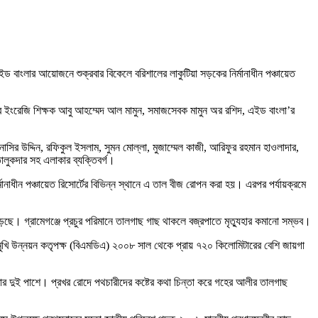
এইড বাংলার আয়োজনে শুক্রবার বিকেলে বরিশালের লাকুটিয়া সড়কের নির্মানাধীন পঞ্চায়েত
য়র ইংরেজি শিক্ষক আবু আহম্মেদ আল মামুন, সমাজসেবক মামুন অর রশিদ, এইড বাংলা’র
র উদ্দিন, রফিকুল ইসলাম, সুমন মোল্লা, মুজাম্মেল কাজী, আরিফুর রহমান হাওলাদার,
তালুকদার সহ এলাকার ব্যক্তিবর্গ।
াধীন পঞ্চায়েত রিসোর্টের বিভিন্ন স্থানে এ তাল বীজ রোপন করা হয়। এরপর পর্যায়ক্রমে
েড়েছে। গ্রামেগঞ্জে প্রচুর পরিমানে তালগাছ গাছ থাকলে বজ্রপাতে মৃত্যুহার কমানো সম্ভব।
র বহুমুখি উন্নয়ন কতৃপক্ষ (বিএমডিএ) ২০০৮ সাল থেকে প্রায় ৭২০ কিলোমিটারের বেশি জায়গা
্তার দুই পাশে। প্রখর রোদে পথচারীদের কষ্টের কথা চিন্তা করে গহের আলীর তালগাছ