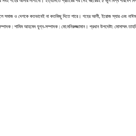
র সবই গহের আলীর লাগানো। ইত্যাদিতে প্রচারের পর সেই বছরেরই ৫ জুন বিশ্ব পরিবেশ দিব
চ্ছা করলে সমাজ ও দেশকে কতভাবেই না কতকিছু দিতে পারে। গহের আলী, ইরোজ স্যার এবং
্পাদক : শামিম আহমেদ যুগ্ন-সম্পাদক : মো:মনিরুজ্জামান। প্রধান উপদেষ্টা: মোসাম্মৎ তাহম