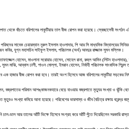
ও বজ্রপাত থেকে বাঁচতে বরিশালের লাকুটিয়ায় তাল বীজ রোপন করা হয়েছে। স্বেচ্ছাসেবী সংগঠন 
রিষদের সাবেক চেয়ারম্যান নুরুল ইসলাম হাওলাদার, পি আর সি মাধ্যমিক বিদ্যালয়ের সিনি
মায়ন কবির, যুগ্ন মহাসচিব সাইফুল ইসলাম, পরিচালক (অর্থ) আবদুর রাজ্জাক সুমন মল্লিক।
াজ্জেল হোসেন, মাওলানা সরোয়ার হোসেন, সোহেল রানা, রুহুল আমিন (লিটন হাওলাদার), নাসি
ুমন মাঝি, আব্বাস ঢালী, শাওন মোল্লা, ইমরান হোসেন, নির্বাহী পরিচালক সাংবাদিক প্রিন্স 
বে এক হাজার বীজ রোপন করা হবে। তারই অংশ হিসেবে আজ বরিশালের লাকুটিয়া সড়কের নির্মান
 বলেন, বজ্রপাতের পরিমান আশঙ্কাজনকহারে বেড়ে যাওয়ায় বজ্রপাতে মৃত্যুর সংখ্যা ও ঝুঁকি ব
রপাতে মৃত্যুও সংখ্যা কমিয়ে আনা হয়েছে। পরিবেশের ভারসাম্য ও জীব বৈচিত্র রক্ষায় বরেন্দ্
িনি চাল-ডাল আর তালের আঁটি ভিক্ষে হিসেবে সংগ্রহ করে আঁটি পুঁতে দিয়েছিলেন সরকারি রাস