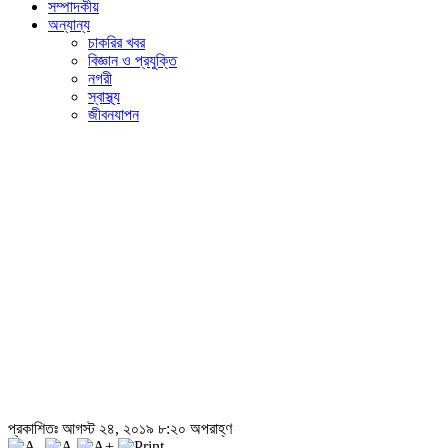
সম্পাদকীয়
অন্যান্য
চাকরির খবর
বিজ্ঞান ও প্রযুক্তি
নগরী
স্বাস্থ্য
জীবনযাপন
প্রকাশিতঃ আগস্ট ২৪, ২০১৯ ৮:২০ অপরাহ্ণ