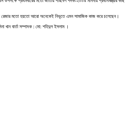
স উপলক্ষে প্রথমবারের মতো জাতীয় পরিবেশ পদক-২০০৯ মাননীয় প্রধানমন্ত্রীর কাছ
 নাঈম রেজার মতো হয়তো আরো অনেকেই নিভৃতে এমন সামাজিক কাজ করে চলেছেন।
িনা খান বার্তা সম্পাদক : মো: শহিদুল ইসলাম ।