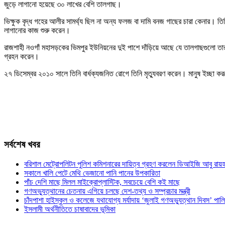
জুড়ে লাগানো হয়েছে ৩০ লাখের বেশি তালগাছ।
ভিক্ষুক বৃদ্ধ গহের আলীর সামর্থ্য ছিল না অন্য ফলজ বা দামি বনজ গাছের চারা কেনার। ত
লাগানোর কাজ শুরু করেন।
রাজশাহী নওগাঁ মহাসড়কের ভিমপুর ইউনিয়নের দুই পাশে দাঁড়িয়ে আছে যে তালগাছগুলো তা
গ্রহন করেন।
২৭ ডিসেম্বর ২০১০ সালে তিনি বার্ধক্যজনিত রোগে তিনি মৃত্যুবরণ করেন। মানুষ ই
সর্বশেষ খবর
বরিশাল মেট্রোপলিটন পুলিশ কমিশনারের দায়িত্ব গ্রহণ করলেন ডিআইজি আবু রায়হ
সকালে খালি পেটে মেথি ভেজানো পানি পানের উপকারিতা
পাঁচ দেশি মাছে মিলল মাইক্রোপ্লাস্টিক, সবচেয়ে বেশি কই মাছে
গণঅভ্যুত্থানের চেতনায় এগিয়ে চলছে দেশ-তথ্য ও সম্প্রচার মন্ত্রী
চাঁদপাশা হাইস্কুল ও কলেজে যথাযোগ্য মর্যাদায় ‘জুলাই গণঅভ্যুত্থান দিবস’ পাল
ইসলামী অর্থনীতিতে চাষাবাদের ভূমিকা