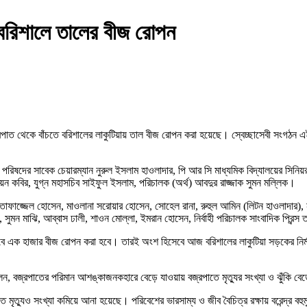
বরিশালে তালের বীজ রোপন
ও বজ্রপাত থেকে বাঁচতে বরিশালের লাকুটিয়ায় তাল বীজ রোপন করা হয়েছে। স্বেচ্ছাসেবী সংগঠন 
রিষদের সাবেক চেয়ারম্যান নুরুল ইসলাম হাওলাদার, পি আর সি মাধ্যমিক বিদ্যালয়ের সিনি
মায়ন কবির, যুগ্ন মহাসচিব সাইফুল ইসলাম, পরিচালক (অর্থ) আবদুর রাজ্জাক সুমন মল্লিক।
াজ্জেল হোসেন, মাওলানা সরোয়ার হোসেন, সোহেল রানা, রুহুল আমিন (লিটন হাওলাদার), নাসি
ুমন মাঝি, আব্বাস ঢালী, শাওন মোল্লা, ইমরান হোসেন, নির্বাহী পরিচালক সাংবাদিক প্রিন্স 
বে এক হাজার বীজ রোপন করা হবে। তারই অংশ হিসেবে আজ বরিশালের লাকুটিয়া সড়কের নির্মান
 বলেন, বজ্রপাতের পরিমান আশঙ্কাজনকহারে বেড়ে যাওয়ায় বজ্রপাতে মৃত্যুর সংখ্যা ও ঝুঁকি ব
রপাতে মৃত্যুও সংখ্যা কমিয়ে আনা হয়েছে। পরিবেশের ভারসাম্য ও জীব বৈচিত্র রক্ষায় বরেন্দ্