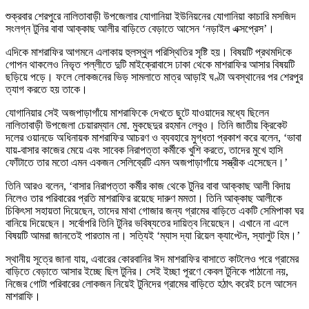
শুক্রবার শেরপুরে নালিতাবাড়ী উপজেলার যোগানিয়া ইউনিয়নের যোগানিয়া কাচারি মসজিদ
সংলগ্ন টুনির বাবা আক্কাছ আলীর বাড়িতে বেড়াতে আসেন ‘নড়াইল এক্সপ্রেস’।
এদিকে মাশরাফির আগমনে এলাকায় হুলস্থুল পরিস্থিতির সৃষ্টি হয়। বিষয়টি প্রথমদিকে
গোপন থাকলেও নিভৃত পল্লীতে দুটি মাইক্রোবাসে ঢাকা থেকে মাশরাফির আসার বিষয়টি
ছড়িয়ে পড়ে। ফলে লোকজনের ভিড় সামলাতে মাত্র আড়াই ঘণ্টা অবস্থানের পর শেরপুর
ত্যাগ করতে হয় তাকে।
যোগানিয়ার সেই অজপাড়াগাঁয়ে মাশরাফিকে দেখতে ছুটে যাওয়াদের মধ্যে ছিলেন
নালিতাবাড়ী উপজেলা চেয়ারম্যান মো. মুকছেদুর রহমান লেবুও। তিনি জাতীয় ক্রিকেট
দলের ওয়ানডে অধিনায়ক মাশরাফির আচরণ ও ব্যবহারে মুগ্ধতা প্রকাশ করে বলেন, ‘ভাবা
যায়-বাসার কাজের মেয়ে এবং সাবেক নিরাপত্তা কর্মীকে খুশি করতে, তাদের মুখে হাসি
ফোঁটাতে তার মতো এমন একজন সেলিব্রেটি এমন অজপাড়াগাঁয়ে সস্ত্রীক এসেছেন।’
তিনি আরও বলেন, ‘বাসার নিরাপত্তা কর্মীর কাজ থেকে টুনির বাবা আক্কাছ আলী বিদায়
নিলেও তার পরিবারের প্রতি মাশরাফির রয়েছে দারুণ মমতা। তিনি আক্কাছ আলীকে
চিকিৎসা সহায়তা দিয়েছেন, তাদের মাথা গোজার জন্য গ্রামের বাড়িতে একটি সেমিপাকা ঘর
বানিয়ে দিয়েছেন। সর্বোপরি তিনি টুনির ভবিষ্যতের দায়িত্ব নিয়েছেন। এখানে না এলে
বিষয়টি আমরা জানতেই পারতাম না। সত্যিই ‘ম্যাস দ্যা রিয়েল ক্যাপ্টেন, স্যালুট হিম।’
স্থানীয় সূত্রে জানা যায়, এবারের কোরবানির ঈদ মাশরাফির বাসাতে কাটলেও পরে গ্রামের
বাড়িতে বেড়াতে আসার ইচ্ছে ছিল টুনির। সেই ইচ্ছা পূরণে কেবল টুনিকে পাঠানো নয়,
নিজের গোটা পরিবারের লোকজন নিয়েই টুনিদের গ্রামের বাড়িতে হঠাৎ করেই চলে আসেন
মাশরাফি।