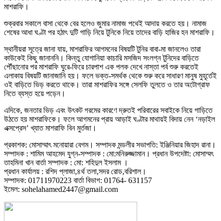
মাশরাফি।
শুক্রবার সকালে বাসা থেকে বের হলেও জুমার নামাজ পথেই আদায় করতে হয়। নামাজ
শেষের আধা ঘণ্টা পর হঠাৎ দুটি গাড়ি নিয়ে টুনিকে নিয়ে তাদের বাড়ি হাজির হন মাশরাফি।
স্থানীয়রা সূত্রে জানা যায়, মাশরাফির আগমনের বিষয়টি টুনির বাবা-মা জানলেও তারা
কাউকেই কিছু জানাননি। কিন্তু যোগানিয়া কাচারি মসজিদ সংলগ্ন টুনিদের বাড়িতে
পৌঁছানোর পর মাশরাফি ঘুরে-ফিরে চারপাশ এক পলক দেখে নাস্তা পর্ব শুরু করতেই
এলাকায় বিষয়টি জানাজানি হয়। ফলে ভক্ত-সমর্থক থেকে শুরু করে সাধারণ মানুষ মুহূর্তেই
ওই বাড়িতে ভিড় করতে থাকে। তারা মাশরাফির সঙ্গে সেলফি তুলতে ও তার অটোগ্রাফ
নিতে ব্যস্ত হয়ে পড়েন।
এদিকে, জনতার ভিড় এবং উৎকট গরমের কারণে দ্রুতই পরিবারের সবাইকে নিয়ে গাড়িতে
উঠতে হয় মাশরাফিকে। ফলে আগমনের প্রায় আড়াই ঘণ্টার মাথায়ই বিদায় নেন ‘নড়াইল
এক্সপ্রেস’ খ্যাত মাশরাফি বিন মুর্তজা।
প্রকাশক: মোসাম্মাৎ মনোয়ারা বেগম। সম্পাদক মন্ডলীর সভাপতি: ইঞ্জিনিয়ার জিহাদ রানা।
সম্পাদক : শামিম আহমেদ যুগ্ন-সম্পাদক : মো:মনিরুজ্জামান। প্রধান উপদেষ্টা: মোসাম্মৎ
তাহমিনা খান বার্তা সম্পাদক : মো: শহিদুল ইসলাম ।
প্রধান কার্যালয় : রশিদ প্লাজা,৪র্থ তলা,সদর রোড,বরিশাল।
সম্পাদক: 01711970223 বার্তা বিভাগ: 01764- 631157
ইমেল: sohelahamed2447@gmail.com