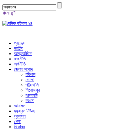
বাংলা ফন্ট
প্রচ্ছেদ
জাতীয়
আন্তর্জাতিক
রাজনীতি
অর্থনীতি
জেলার সংবাদ
বরিশাল
ভোলা
পটুয়াখালি
পিরোজপুর
ঝালকাঠি
বরগুনা
আদালত
মফস্বল নিউজ
প্রশাসন
খেলা
বিনোদন