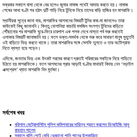
শুক্রবার সকালে বাসা থেকে বের হলেও জুমার নামাজ পথেই আদায় করতে হয়। নামাজ
শেষের আধা ঘণ্টা পর হঠাৎ দুটি গাড়ি নিয়ে টুনিকে নিয়ে তাদের বাড়ি হাজির হন মাশরাফি।
স্থানীয়রা সূত্রে জানা যায়, মাশরাফির আগমনের বিষয়টি টুনির বাবা-মা জানলেও তারা
কাউকেই কিছু জানাননি। কিন্তু যোগানিয়া কাচারি মসজিদ সংলগ্ন টুনিদের বাড়িতে
পৌঁছানোর পর মাশরাফি ঘুরে-ফিরে চারপাশ এক পলক দেখে নাস্তা পর্ব শুরু করতেই
এলাকায় বিষয়টি জানাজানি হয়। ফলে ভক্ত-সমর্থক থেকে শুরু করে সাধারণ মানুষ মুহূর্তেই
ওই বাড়িতে ভিড় করতে থাকে। তারা মাশরাফির সঙ্গে সেলফি তুলতে ও তার অটোগ্রাফ
নিতে ব্যস্ত হয়ে পড়েন।
এদিকে, জনতার ভিড় এবং উৎকট গরমের কারণে দ্রুতই পরিবারের সবাইকে নিয়ে গাড়িতে
উঠতে হয় মাশরাফিকে। ফলে আগমনের প্রায় আড়াই ঘণ্টার মাথায়ই বিদায় নেন ‘নড়াইল
এক্সপ্রেস’ খ্যাত মাশরাফি বিন মুর্তজা।
সর্বশেষ খবর
বরিশাল মেট্রোপলিটন পুলিশ কমিশনারের দায়িত্ব গ্রহণ করলেন ডিআইজি আবু
রায়হান সালেহ্
সকালে খালি পেটে মেথি ভেজানো পানি পানের উপকারিতা