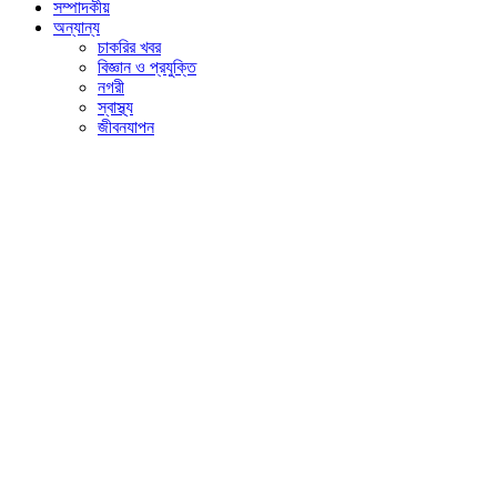
সম্পাদকীয়
অন্যান্য
চাকরির খবর
বিজ্ঞান ও প্রযুক্তি
নগরী
স্বাস্থ্য
জীবনযাপন