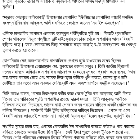
জাতীয় ক্রিকেট দলের অধিনায়ক ও নড়াইল-২ আসনের সংসদ সদস্য মাশরাফি বিন
মুর্তজা।
শুক্রবার শেরপুরে নালিতাবাড়ী উপজেলার যোগানিয়া ইউনিয়নের যোগানিয়া কাচারি মসজিদ
সংলগ্ন টুনির বাবা আক্কাছ আলীর বাড়িতে বেড়াতে আসেন ‘নড়াইল এক্সপ্রেস’।
এদিকে মাশরাফির আগমনে এলাকায় হুলস্থুল পরিস্থিতির সৃষ্টি হয়। বিষয়টি প্রথমদিকে
গোপন থাকলেও নিভৃত পল্লীতে দুটি মাইক্রোবাসে ঢাকা থেকে মাশরাফির আসার বিষয়টি
ছড়িয়ে পড়ে। ফলে লোকজনের ভিড় সামলাতে মাত্র আড়াই ঘণ্টা অবস্থানের পর শেরপুর
ত্যাগ করতে হয় তাকে।
যোগানিয়ার সেই অজপাড়াগাঁয়ে মাশরাফিকে দেখতে ছুটে যাওয়াদের মধ্যে ছিলেন
নালিতাবাড়ী উপজেলা চেয়ারম্যান মো. মুকছেদুর রহমান লেবুও। তিনি জাতীয় ক্রিকেট
দলের ওয়ানডে অধিনায়ক মাশরাফির আচরণ ও ব্যবহারে মুগ্ধতা প্রকাশ করে বলেন, ‘ভাবা
যায়-বাসার কাজের মেয়ে এবং সাবেক নিরাপত্তা কর্মীকে খুশি করতে, তাদের মুখে হাসি
ফোঁটাতে তার মতো এমন একজন সেলিব্রেটি এমন অজপাড়াগাঁয়ে সস্ত্রীক এসেছেন।’
তিনি আরও বলেন, ‘বাসার নিরাপত্তা কর্মীর কাজ থেকে টুনির বাবা আক্কাছ আলী বিদায়
নিলেও তার পরিবারের প্রতি মাশরাফির রয়েছে দারুণ মমতা। তিনি আক্কাছ আলীকে
চিকিৎসা সহায়তা দিয়েছেন, তাদের মাথা গোজার জন্য গ্রামের বাড়িতে একটি সেমিপাকা ঘর
বানিয়ে দিয়েছেন। সর্বোপরি তিনি টুনির ভবিষ্যতের দায়িত্ব নিয়েছেন। এখানে না এলে
বিষয়টি আমরা জানতেই পারতাম না। সত্যিই ‘ম্যাস দ্যা রিয়েল ক্যাপ্টেন, স্যালুট হিম।’
স্থানীয় সূত্রে জানা যায়, এবারের কোরবানির ঈদ মাশরাফির বাসাতে কাটলেও পরে গ্রামের
বাড়িতে বেড়াতে আসার ইচ্ছে ছিল টুনির। সেই ইচ্ছা পূরণে কেবল টুনিকে পাঠানো নয়,
নিজের গোটা পরিবারের লোকজন নিয়েই টুনিদের গ্রামের বাড়িতে হঠাৎ করেই চলে আসেন