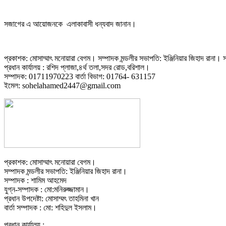
সজাগের এ আয়োজনকে এলাকাবাসী ধন্যবাদ জানান।
প্রকাশক: মোসাম্মাৎ মনোয়ারা বেগম। সম্পাদক মন্ডলীর সভাপতি: ইঞ্জিনিয়ার জিহাদ রানা। সম
প্রধান কার্যালয় : রশিদ প্লাজা,৪র্থ তলা,সদর রোড,বরিশাল।
সম্পাদক: 01711970223 বার্তা বিভাগ: 01764- 631157
ইমেল: sohelahamed2447@gmail.com
প্রকাশক: মোসাম্মাৎ মনোয়ারা বেগম।
সম্পাদক মন্ডলীর সভাপতি: ইঞ্জিনিয়ার জিহাদ রানা।
সম্পাদক : শামিম আহমেদ
যুগ্ন-সম্পাদক : মো:মনিরুজ্জামান।
প্রধান উপদেষ্টা: মোসাম্মৎ তাহমিনা খান
বার্তা সম্পাদক : মো: শহিদুল ইসলাম।
প্রধান কার্যালয় :