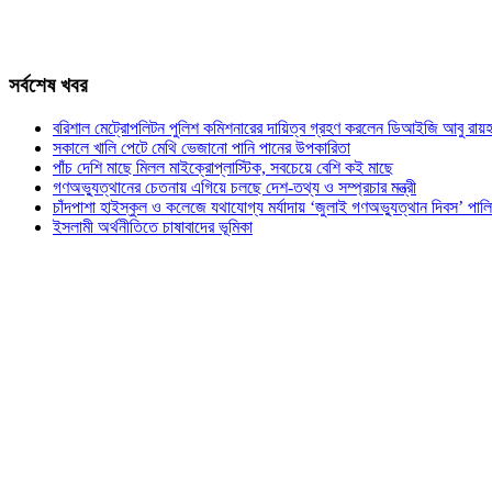
সর্বশেষ খবর
বরিশাল মেট্রোপলিটন পুলিশ কমিশনারের দায়িত্ব গ্রহণ করলেন ডিআইজি আবু রায়হ
সকালে খালি পেটে মেথি ভেজানো পানি পানের উপকারিতা
পাঁচ দেশি মাছে মিলল মাইক্রোপ্লাস্টিক, সবচেয়ে বেশি কই মাছে
গণঅভ্যুত্থানের চেতনায় এগিয়ে চলছে দেশ-তথ্য ও সম্প্রচার মন্ত্রী
চাঁদপাশা হাইস্কুল ও কলেজে যথাযোগ্য মর্যাদায় ‘জুলাই গণঅভ্যুত্থান দিবস’ পাল
ইসলামী অর্থনীতিতে চাষাবাদের ভূমিকা