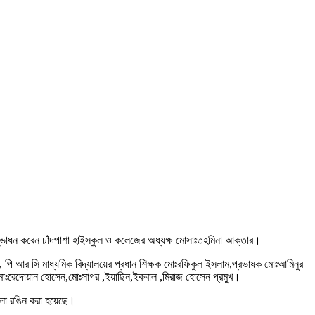
 উদ্ভোধন করেন চাঁদপাশা হাইস্কুল ও কলেজের অধ্যক্ষ মোসাঃতহমিনা আক্তার।
পি আর সি মাধ্যমিক বিদ্যালয়ের প্রধান শিক্ষক মোঃরফিকুল ইসলাম,প্রভাষক মোঃআমিনুর
মোঃরেদোয়ান হোসেন,মোঃসাগর ,ইয়াছিন,ইকবাল ,মিরাজ হোসেন প্রমুখ।
ুলো রঙিন করা হয়েছে।