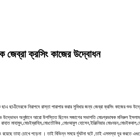
কে জেব্রা ক্রসিং কাজের উদ্বোধন
ড়কে ছাএ ছাএীদেরকে নিরাপদে রাস্তা পারাপার করার সুবিধার জন্য জেব্রা ক্রসিং কাজের শুভ
শুভ উদ্ভোধন অনুষ্ঠানে আরো উপস্তিত ছিলেন সজাগের সভাপতি মোঃপ্রভাষক মনিরুল ইসলাম, 
রাহাত মাহামুদ,মোঃইব্রাহিম,মোঃতৌকির ,মোঃআবুল হোসেন,ইঞ্জিনিয়ার মোঃনয়ন,মোঃইকবাল,
 রয়েছে তাহা চোখে পড়েনা । তাই বিভিন্ন সময়ে র্দূঘটনা ঘটে ,তাই এসমস্যা দূর করতে এগ