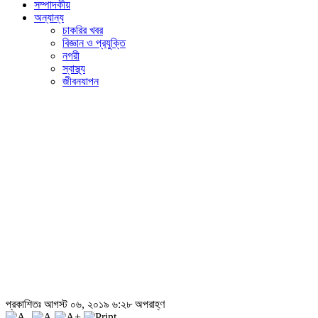
সম্পাদকীয়
অন্যান্য
চাকরির খবর
বিজ্ঞান ও প্রযুক্তি
নগরী
স্বাস্থ্য
জীবনযাপন
প্রকাশিতঃ আগস্ট ০৬, ২০১৯ ৬:২৮ অপরাহ্ণ