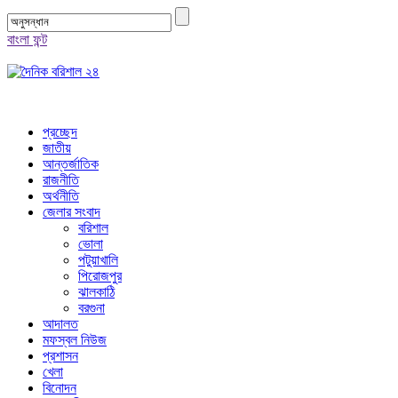
বাংলা ফন্ট
প্রচ্ছেদ
জাতীয়
আন্তর্জাতিক
রাজনীতি
অর্থনীতি
জেলার সংবাদ
বরিশাল
ভোলা
পটুয়াখালি
পিরোজপুর
ঝালকাঠি
বরগুনা
আদালত
মফস্বল নিউজ
প্রশাসন
খেলা
বিনোদন