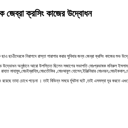
কে জেব্রা ক্রসিং কাজের উদ্বোধন
ড়কে ছাএ ছাএীদেরকে নিরাপদে রাস্তা পারাপার করার সুবিধার জন্য জেব্রা ক্রসিং কাজের শুভ
শুভ উদ্ভোধন অনুষ্ঠানে আরো উপস্তিত ছিলেন সজাগের সভাপতি মোঃপ্রভাষক মনিরুল ইসলাম, 
রাহাত মাহামুদ,মোঃইব্রাহিম,মোঃতৌকির ,মোঃআবুল হোসেন,ইঞ্জিনিয়ার মোঃনয়ন,মোঃইকবাল,
 রয়েছে তাহা চোখে পড়েনা । তাই বিভিন্ন সময়ে র্দূঘটনা ঘটে ,তাই এসমস্যা দূর করতে এগ