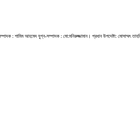
্পাদক : শামিম আহমেদ যুগ্ন-সম্পাদক : মো:মনিরুজ্জামান। প্রধান উপদেষ্টা: মোসাম্মৎ তাহম