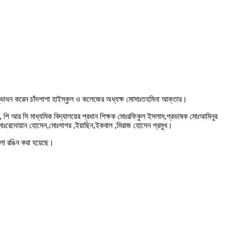
 উদ্ভোধন করেন চাঁদপাশা হাইস্কুল ও কলেজের অধ্যক্ষ মোসাঃতহমিনা আক্তার।
পি আর সি মাধ্যমিক বিদ্যালয়ের প্রধান শিক্ষক মোঃরফিকুল ইসলাম,প্রভাষক মোঃআমিনুর
মোঃরেদোয়ান হোসেন,মোঃসাগর ,ইয়াছিন,ইকবাল ,মিরাজ হোসেন প্রমুখ।
ুলো রঙিন করা হয়েছে।